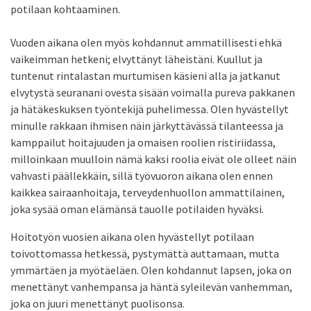
potilaan kohtaaminen.
Vuoden aikana olen myös kohdannut ammatillisesti ehkä
vaikeimman hetkeni; elvyttänyt läheistäni. Kuullut ja
tuntenut rintalastan murtumisen käsieni alla ja jatkanut
elvytystä seuranani ovesta sisään voimalla pureva pakkanen
ja hätäkeskuksen työntekijä puhelimessa. Olen hyvästellyt
minulle rakkaan ihmisen näin järkyttävässä tilanteessa ja
kamppailut hoitajuuden ja omaisen roolien ristiriidassa,
milloinkaan muulloin nämä kaksi roolia eivät ole olleet näin
vahvasti päällekkäin, sillä työvuoron aikana olen ennen
kaikkea sairaanhoitaja, terveydenhuollon ammattilainen,
joka sysää oman elämänsä tauolle potilaiden hyväksi.
Hoitotyön vuosien aikana olen hyvästellyt potilaan
toivottomassa hetkessä, pystymättä auttamaan, mutta
ymmärtäen ja myötäeläen. Olen kohdannut lapsen, joka on
menettänyt vanhempansa ja häntä syleilevän vanhemman,
joka on juuri menettänyt puolisonsa.