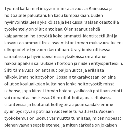
Työmatkalla mietin syvemmin tätä vuotta Kainuussa ja
hoitoalalle paluutani. En kadu kumpaakaan. Uuden
hyvinvointialueen yksiköissä ja keskussairaalaan osastoilla
työskentely on ollut antoisaa. Olen saanut tehdä
kaipaamaani hoitotyötä koko ammatti-identiteetilläni ja
kasvattaa ammatillista osaamistani oman mukavuusalueeni
ulkopuolelle työvuoro kerrallaan. Ura yliopistollisessa
sairaalassa ja hyvin spesifeissä yksiköissä on antanut
näköalapaikan sairauksien hoitoon ja niiden erityispiirteisiin.
Silti tämä vuosi on antanut paljon uutta ja erilaista
näkökulmaa hoitotyöhön. Jossain takaraivossani on aina
ollut se kouluaikojen kultainen lanka hoitotyöstä; missä
tahansa, jopa kiireettömän hoidon yksikössä potilaan vointi
voi romahtaa hetkessä. Olen ollut hoitajana sellaisessa
tilanteessa ja huutanut kollegoita apuun saadaksemme
syliin pyörtyvän potilaan vuoteelle turvallisesti. Vuosien
työkokemus on luonut varmuutta tunnistaa, miten nopeasti
pienen vauvan sepsis etenee, ja miten tärkeää on jokaisen