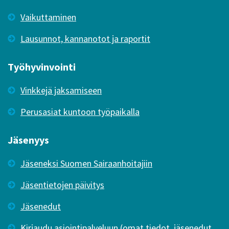
Vaikuttaminen
Lausunnot, kannanotot ja raportit
Työhyvinvointi
Vinkkejä jaksamiseen
Perusasiat kuntoon työpaikalla
Jäsenyys
Jäseneksi Suomen Sairaanhoitajiin
Jäsentietojen päivitys
Jäsenedut
Kirjaudu asiointipalveluun (omat tiedot, jäsenedut,