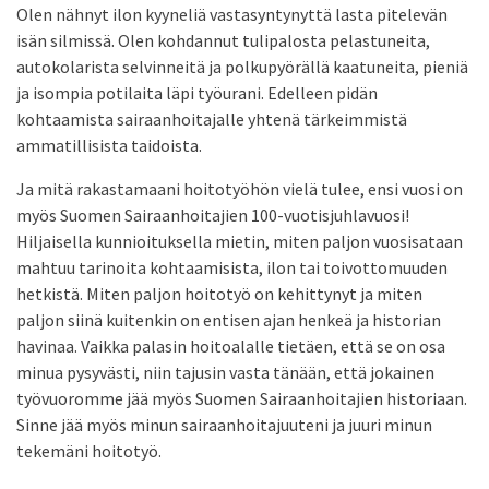
Olen nähnyt ilon kyyneliä vastasyntynyttä lasta pitelevän
isän silmissä. Olen kohdannut tulipalosta pelastuneita,
autokolarista selvinneitä ja polkupyörällä kaatuneita, pieniä
ja isompia potilaita läpi työurani. Edelleen pidän
kohtaamista sairaanhoitajalle yhtenä tärkeimmistä
ammatillisista taidoista.
Ja mitä rakastamaani hoitotyöhön vielä tulee, ensi vuosi on
myös Suomen Sairaanhoitajien 100-vuotisjuhlavuosi!
Hiljaisella kunnioituksella mietin, miten paljon vuosisataan
mahtuu tarinoita kohtaamisista, ilon tai toivottomuuden
hetkistä. Miten paljon hoitotyö on kehittynyt ja miten
paljon siinä kuitenkin on entisen ajan henkeä ja historian
havinaa. Vaikka palasin hoitoalalle tietäen, että se on osa
minua pysyvästi, niin tajusin vasta tänään, että jokainen
työvuoromme jää myös Suomen Sairaanhoitajien historiaan.
Sinne jää myös minun sairaanhoitajuuteni ja juuri minun
tekemäni hoitotyö.