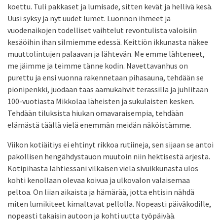
koettu. Tuli pakkaset ja lumisade, sitten kevät ja hellivä kesä.
Uusi syksy ja nyt uudet lumet. Luonnon ihmeet ja
vuodenaikojen todelliset vaihtelut revontulista valoisiin
kesäöihin ihan silmiemme edessä. Keittiön ikkunasta näkee
muuttolintujen palaavan ja lähtevän. Me emme lähteneet,
me jäimme ja teimme tänne kodin. Navettavanhus on
purettu ja ensi vuonna rakennetaan pihasauna, tehdään se
pionipenkki, juodaan taas aamukahvit terassilla ja juhlitaan
100-vuotiasta Mikkolaa läheisten ja sukulaisten kesken.
Tehdään tiluksista hiukan omavaraisempia, tehdään
elämästä täällä vielä enemmän meidän näköistämme.
Viikon kotiäitiys ei ehtinyt rikkoa rutiineja, sen sijaan se antoi
pakollisen hengähdystauon muutoin niin hektisestä arjesta.
Kotipihasta lähtiessäni vilkaisen vielä sivuikkunasta ulos
kohti kenollaan olevaa koivua ja ulkovalon valaisemaa
peltoa. On liian aikaista ja hämärää, jotta ehtisin nähdä
miten lumikiteet kimaltavat pellolla. Nopeasti päiväkodille,
nopeasti takaisin autoon ja kohti uutta työpäivää.