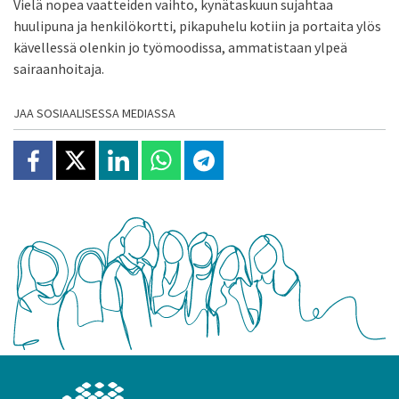
Vielä nopea vaatteiden vaihto, kynätaskuun sujahtaa
huulipuna ja henkilökortti, pikapuhelu kotiin ja portaita ylös
kävellessä olenkin jo työmoodissa, ammatistaan ylpeä
sairaanhoitaja.
JAA SOSIAALISESSA MEDIASSA
Jaa Facebookissa
Jaa X:ssä
Jaa Linkedinissä
Jaa Whatsappissa
Jaa Telegramissa