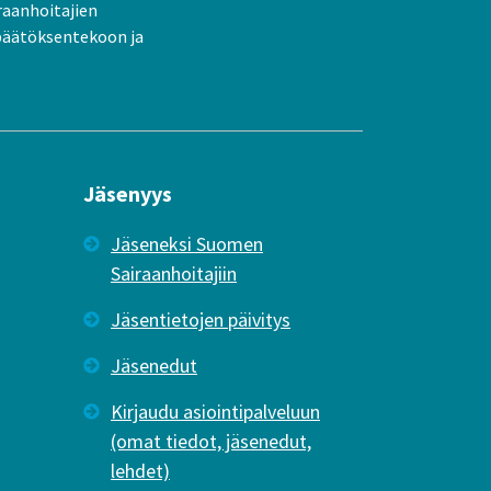
raanhoitajien
päätöksentekoon ja
Jäsenyys
Jäseneksi Suomen
Sairaanhoitajiin
Jäsentietojen päivitys
Jäsenedut
Kirjaudu asiointipalveluun
(omat tiedot, jäsenedut,
lehdet)