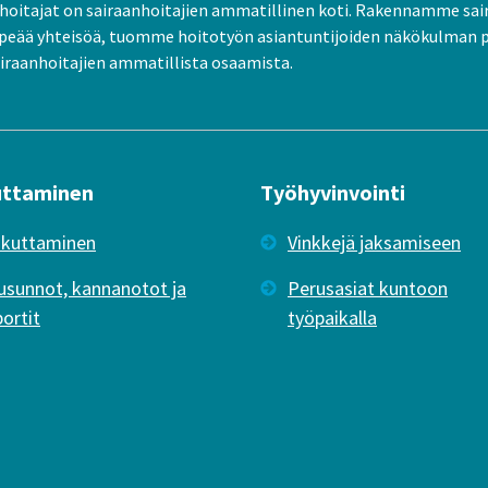
oitajat on sairaanhoitajien ammatillinen koti. Rakennamme sai
peää yhteisöä, tuomme hoitotyön asiantuntijoiden näkökulman 
raanhoitajien ammatillista osaamista.
uttaminen
Työhyvinvointi
ikuttaminen
Vinkkejä jaksamiseen
usunnot, kannanotot ja
Perusasiat kuntoon
portit
työpaikalla