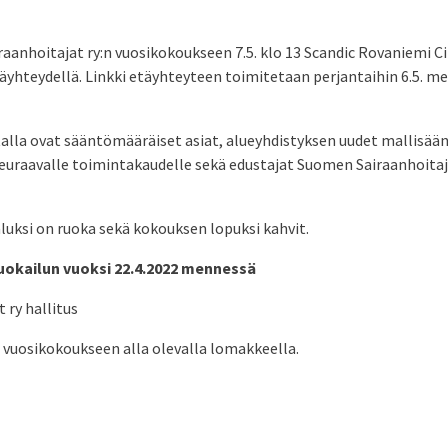
raanhoitajat ry:n vuosikokoukseen 7.5. klo 13 Scandic Rovaniemi Cit
yhteydellä. Linkki etäyhteyteen toimitetaan perjantaihin 6.5. me
talla ovat sääntömääräiset asiat, alueyhdistyksen uudet mallisää
seuraavalle toimintakaudelle sekä edustajat Suomen Sairaanhoitaj
luksi on ruoka sekä kokouksen lopuksi kahvit.
uokailun vuoksi 22.4.2022 mennessä
 ry hallitus
vuosikokoukseen alla olevalla lomakkeella.