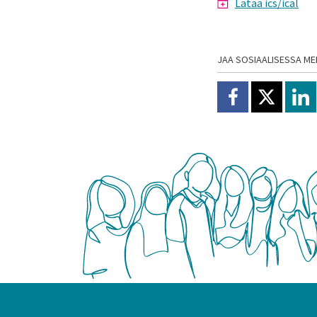
Lataa ics/ical
JAA SOSIAALISESSA ME
Jaa Facebookissa
Jaa X:ssä
Jaa