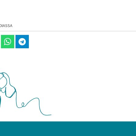
DIASSA
 Linkedinissä
Jaa Whatsappissa
Jaa Telegramissa