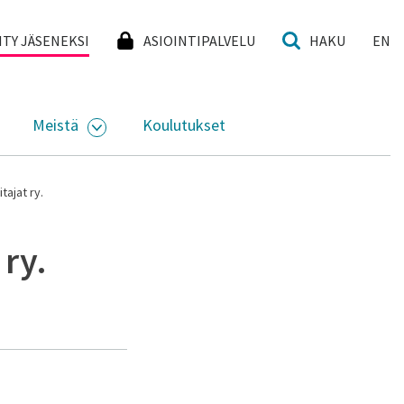
I
IITY JÄSENEKSI
ASIOINTIPALVELU
HAKU
EN
Meistä
Koulutukset
KKO
VAA ALASIVUJEN VALIKKO
AVAA ALASIVUJEN VALIKKO
tajat ry.
 ry.