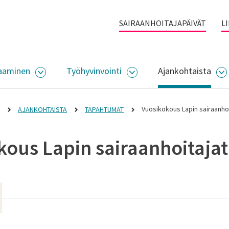
SAIRAANHOITAJAPÄIVÄT
L
aaminen
Työhyvinvointi
Ajankohtaista
ALIKKO
AVAA ALASIVUJEN VALIKKO
AVAA ALASIVUJEN VALI
A
Vuosikokous Lapin sairaanhoi
AJANKOHTAISTA
TAPAHTUMAT
ous Lapin sairaanhoitajat