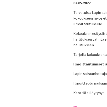
07.05.2022
Tervetuloa Lapin sai
kokoukseen myös etä
ilmoittautuneille.
Kokouksen esityslis
hallituksen valinta 
hallitukseen.
Tarjolla kokouksen a
Ilmoittautumiset r
Lapin sairaanhoitajat
Ilmoittaudu mukaan 
Kenttiä ei löytynyt.