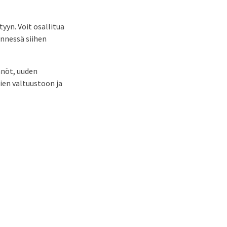
yyn. Voit osallitua
nnessä siihen
nnöt, uuden
ien valtuustoon ja