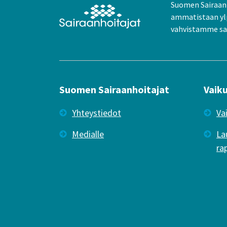
Suomen Sairaanh
ammatistaan yl
vahvistamme sai
Suomen Sairaanhoitajat
Vaik
Yhteystiedot
Va
Medialle
La
ra