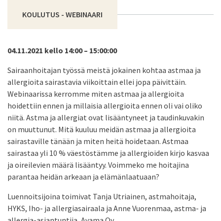
KOULUTUS - WEBINAARI
04.11.2021 kello 14:00 – 15:00:00
Sairaanhoitajan työssä meistä jokainen kohtaa astmaa ja
allergioita sairastavia viikoittain ellei jopa päivittäin.
Webinaarissa kerromme miten astmaa ja allergioita
hoidettiin ennen ja millaisia allergioita ennen oli vai oliko
niitä. Astma ja allergiat ovat lisääntyneet ja taudinkuvakin
on muuttunut. Mitä kuuluu meidän astmaa ja allergioita
sairastaville tänään ja miten heitä hoidetaan. Astmaa
sairastaa yli 10 % väestöstämme ja allergioiden kirjo kasvaa
ja oireilevien määrä lisääntyy. Voimmeko me hoitajina
parantaa heidän arkeaan ja elämänlaatuaan?
Luennoitsijoina toimivat Tanja Utriainen, astmahoitaja,
HYKS, Iho- ja allergiasairaala ja Anne Vuorenmaa, astma- ja
allergia-asiantuntija, Avama Oy