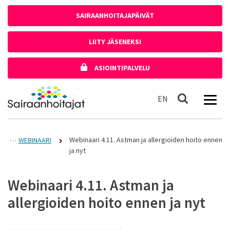
Siirry sisältöön
SAIRAANHOITAJAPÄIVÄT
LIITY JÄSENEKSI
ASIOINTIPALVELU
Etusivulle
In English
EN
Haku
Webinaari 4.11. Astman ja allergioiden hoito ennen
WEBINAARI
ja nyt
Webinaari 4.11. Astman ja
allergioiden hoito ennen ja nyt