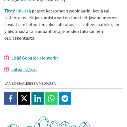
Tästä linkistä
pääset katsomaan webinaarin livenä tai
tallenteena. Kirjautumista varten tarvitset jäsennumerosi.
Löydät sen helpoiten joko sähköpostiisi tulleen uutiskirjeen
yläkulmasta tai Sairaanhoitaja-lehden takakannen
osoitekentästä.
Lisää Google kalenteriin
Lataa ics/ical
JAA SOSIAALISESSA MEDIASSA
Jaa Facebookissa
Jaa X:ssä
Jaa Linkedinissä
Jaa Whatsappissa
Jaa Telegramissa