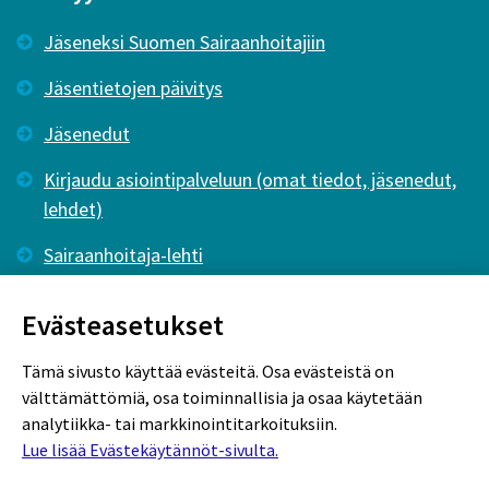
Jäseneksi Suomen Sairaanhoitajiin
Jäsentietojen päivitys
Jäsenedut
Kirjaudu asiointipalveluun (omat tiedot, jäsenedut,
lehdet)
Sairaanhoitaja-lehti
Tutkiva Hoitotyö -lehti
Evästeasetukset
Tämä sivusto käyttää evästeitä. Osa evästeistä on
välttämättömiä, osa toiminnallisia ja osaa käytetään
analytiikka- tai markkinointitarkoituksiin.
Lue lisää Evästekäytännöt-sivulta.
Rekisteriseloste