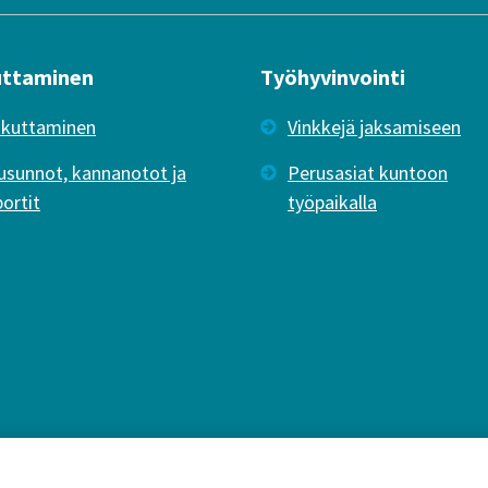
uttaminen
Työhyvinvointi
ikuttaminen
Vinkkejä jaksamiseen
usunnot, kannanotot ja
Perusasiat kuntoon
portit
työpaikalla