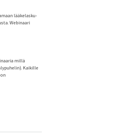
taamaan lääkelasku-
usta. Webinaari
naaria millä
lypuhelin). Kaikille
 on