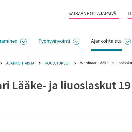
SAIRAANHOITAJAPÄIVÄT
L
aaminen
Työhyvinvointi
Ajankohtaista
ALIKKO
AVAA ALASIVUJEN VALIKKO
AVAA ALASIVUJEN VALI
A
Webinaari Lääke- ja liuoslasku
AJANKOHTAISTA
KOULUTUKSET
i Lääke- ja liuoslaskut 1