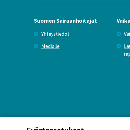
Suomen Sairaanhoitajat
Vaik
Yhteystiedot
Va
Medialle
La
ra