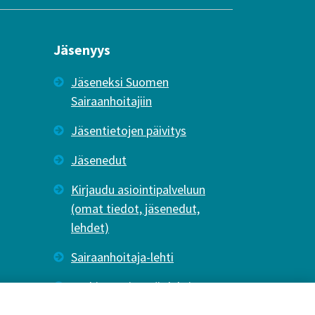
Jäsenyys
Jäseneksi Suomen
Sairaanhoitajiin
Jäsentietojen päivitys
Jäsenedut
Kirjaudu asiointipalveluun
(omat tiedot, jäsenedut,
lehdet)
Sairaanhoitaja-lehti
Tutkiva Hoitotyö -lehti