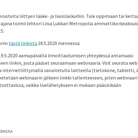
erusteita liittyen lääke- ja liuoslaskuihin. Tule oppimaan tai ker
ajana toimii lehtori Liisa Lukkari Metropolia ammattikorkeakoul
15.
riin
tästä linkistä
18.5.2020 mennessä.
9.5.2020 aamupäivällä ilmoittautumisen yhteydessä antamaasi
en linkin, josta pääset seuraamaan webinaaria. Voit seurata webi
 internetliittymällä varustetulla laitteella (tietokone, tabletti, ä
hetetään webinaarin jälkeen linkki tallenteeseen, joten webinaari
tsottavissa, vaikka livelähetykseen ei mukaan pääsisikään.
DIASSA