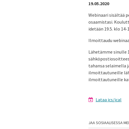
19.05.2020
Webinaari sisältää p
osaamistasi. Koulutt
idetään 19.5. klo 14-
Ilmoittaudu webinaa
Lähetämme sinulle 1
sähköpostiosoitteese
tahansa selaimella ja
ilmoittautuneille lä
ilmoittautuneille ka
Lataa ics/ical
JAA SOSIAALISESSA ME