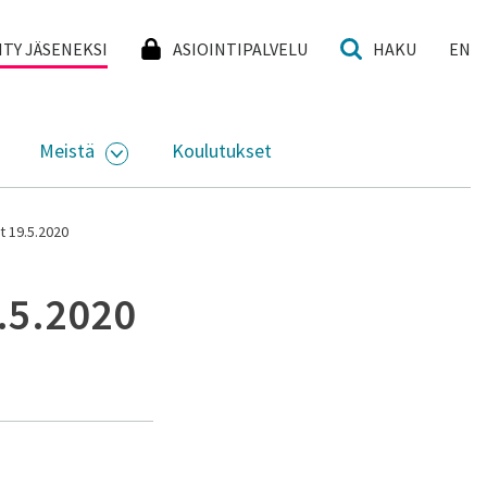
I
IITY JÄSENEKSI
ASIOINTIPALVELU
HAKU
EN
Meistä
Koulutukset
KKO
VAA ALASIVUJEN VALIKKO
AVAA ALASIVUJEN VALIKKO
t 19.5.2020
9.5.2020