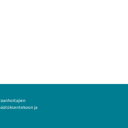
raanhoitajien
päätöksentekoon ja