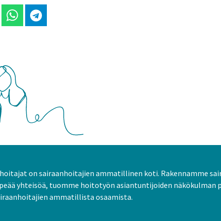
 Linkedinissä
Jaa Whatsappissa
Jaa Telegramissa
oitajat on sairaanhoitajien ammatillinen koti. Rakennamme sai
peää yhteisöä, tuomme hoitotyön asiantuntijoiden näkökulman 
raanhoitajien ammatillista osaamista.