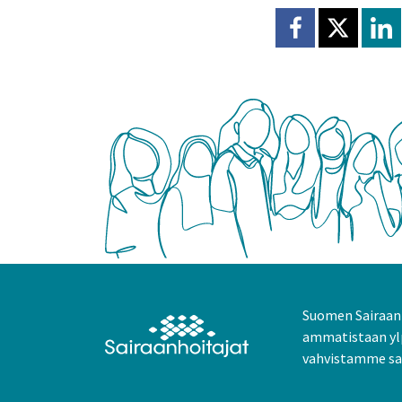
Jaa Facebookissa
Jaa X:ssä
Jaa
Suomen Sairaanh
ammatistaan yl
vahvistamme sai