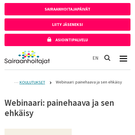
Siirry sisältöön
SAIRAANHOITAJAPÄIVÄT
LIITY JÄSENEKSI
ASIOINTIPALVELU
Etusivulle
In English
EN
Haku
Webinaari: painehaava ja sen ehkäisy
KOULUTUKSET
Webinaari: painehaava ja sen
ehkäisy