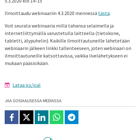
5.3.2020 klo 14-15
Ilmoittaudu webinaariin 4.3.2020 mennessä
tästä
.
Voit seurata webinaaria millä tahansa selaimella ja
internetliittymällä varustetulla laitteella (tietokone,
tabletti, älypuhelin). Kaikille ilmoittautuneille lähetetään
webinaarin jälkeen linkki tallenteeseen, joten webinaari on
ilmoittautuneille katsottavissa, vaikka livelähetykseen ei
mukaan pääsisikään.
Lataa ics/ical
JAA SOSIAALISESSA MEDIASSA
Jaa Facebookissa
Jaa X:ssä
Jaa Linkedinissä
Jaa Whatsappissa
Jaa Telegramissa