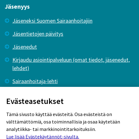
Jäsenyys
Jäseneksi Suomen Sairaanhoitajiin
Jäsentietojen päivitys
Jäsenedut
Kirjaudu asiointipalveluun (omat tiedot, jäsenedut,
lehdet)
Sairaanhoitaja-lehti
Tutkiva Hoitotyö -lehti
Evästeasetukset
Tämä sivusto käyttää evästeitä. Osa evästeistä on
välttämättömiä, osa toiminnallisia ja osaa käytetään
analytiikka- tai markkinointitarkoituksiin.
Lue lisää Evästekäytännöt-sivulta.