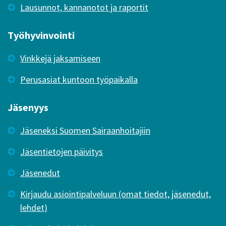
Lausunnot, kannanotot ja raportit
Työhyvinvointi
Vinkkejä jaksamiseen
Perusasiat kuntoon työpaikalla
Jäsenyys
Jäseneksi Suomen Sairaanhoitajiin
Jäsentietojen päivitys
Jäsenedut
Kirjaudu asiointipalveluun (omat tiedot, jäsenedut,
lehdet)