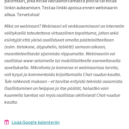
palomuuri, joka estää vastaanottamasta postia tai estää
linkin aukeamisen. Testaa linkki ajoissa ennen webinaarin
alkua. Tervetuloa!
Mikä on webinaari? Webinaari eli verkkoseminaari on internetin
välityksellä toteutettava virtuaalinen tapahtuma, johon sekä
esiintyjät että yleisö osallistuvat omalta päätelaitteeltaan
(esim. tietokone, älypuhelin, tabletti) samaan aikaan,
maantieteellisestä sijainnista riippumatta. Webinaariin voi
osallistua www-selaimella tai mobiililaitteelle asennettavalla
sovelluksella. Mikrofonia ja kameraa ei webinaarissa tarvita,
voit kysyä ja kommentoida kirjoittamalla Chat-ruudun kautta.
Tule rohkeasti mukaan – et tarvitse erityistä teknistä osaamista.
Osallistuminen on helppoa ja itse päätät, haluatko vain
kuunnella luentoa vai myös osallistua aktiivisesti Chat-ruudun
kautta.
Lisää Google kalenteriin