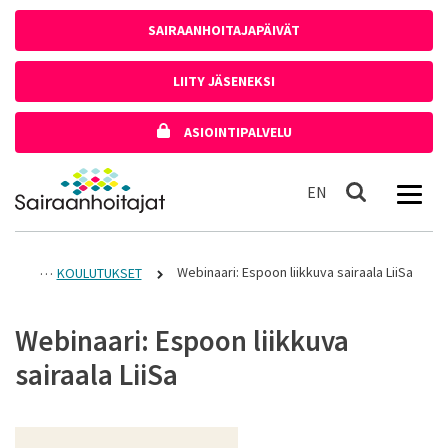
Siirry sisältöön
SAIRAANHOITAJAPÄIVÄT
LIITY JÄSENEKSI
ASIOINTIPALVELU
Etusivulle
In English
EN
Haku
Webinaari: Espoon liikkuva sairaala LiiSa
KOULUTUKSET
Webinaari: Espoon liikkuva
sairaala LiiSa