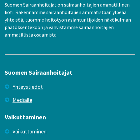
Suomen Sairaanhoitajat on sairaanhoitajien ammatillinen
koti. Rakennamme sairaanhoitajien ammatistaan ylpeää
yhteisöä, tuomme hoitotyön asiantuntijoiden näkökulman
päätöksentekoon ja vahvistamme sairaanhoitajien
ammatillista osaamista.
Suomen Sairaanhoitajat
Yhteystiedot
Medialle
Vaikuttaminen
Vaikuttaminen