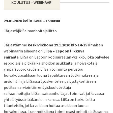
KOULUTUS - WEBINAARI
29.01.2020 kello 14:00 – 15:00:00
Järjestäjä: Sairaanhoitajaliitto
Järjestämme
keskiviikkona 29.1.2020 klo 14-15
ilmaisen
webinaarin aiheena on
LiiSa –
Espoon liikkuva
sairaala
. LiiSa on Espoon kotisairaalan yksikkö, joka palvelee
espoolaisia pitkäaikaishoidon asukkaita ja hoivakoteja
ympäri vuorokauden. LiiSan toiminta perustuu
hoivakotiasukkaan luona tapahtuvaan tutkimukseen ja
arviointiin ja LiiSassa työskentelee päivystykselliseen
potilaan arviointiin erityiskoulutettuja
sairaanhoitajia. LiiSan sairaanhoitajat toimivat jatkuvassa
yhteistyössä lääkäreiden kanssa. LiiSa on tarkoitettu
tilanteisiin, jotka voidaan hoitaa asukkaan luona
hoivakodissa. Luennoitsijana toimii osastonhoitaja Susanna