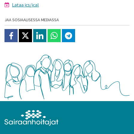
Lataa ics/ical
JAA SOSIAALISESSA MEDIASSA
Jaa Facebookissa
Jaa X:ssä
Jaa Linkedinissä
Jaa Whatsappissa
Jaa Telegramissa