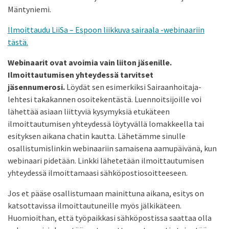
Mäntyniemi.
Ilmoittaudu LiiSa – Espoon liikkuva sairaala -webinaariin
tästä.
Webinaarit ovat avoimia vain liiton jäsenille.
Ilmoittautumisen yhteydessä tarvitset
jäsennumerosi.
Löydät sen esimerkiksi Sairaanhoitaja-
lehtesi takakannen osoitekentästä. Luennoitsijoille voi
lähettää asiaan liittyviä kysymyksiä etukäteen
ilmoittautumisen yhteydessä löytyvällä lomakkeella tai
esityksen aikana chatin kautta. Lähetämme sinulle
osallistumislinkin webinaariin samaisena aamupäivänä, kun
webinaari pidetään. Linkki lähetetään ilmoittautumisen
yhteydessä ilmoittamaasi sähköpostiosoitteeseen.
Jos et pääse osallistumaan mainittuna aikana, esitys on
katsottavissa ilmoittautuneille myös jälkikäteen.
Huomioithan, että työpaikkasi sähköpostissa saattaa olla