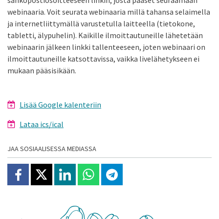
sähköpostiosoitteeseen linkin, josta pääset seuraamaan
webinaaria. Voit seurata webinaaria millä tahansa selaimella
ja internetliittymällä varustetulla laitteella (tietokone,
tabletti, älypuhelin). Kaikille ilmoittautuneille lähetetään
webinaarin jälkeen linkki tallenteeseen, joten webinaari on
ilmoittautuneille katsottavissa, vaikka livelähetykseen ei
mukaan pääsisikään.
Lisää Google kalenteriin
Lataa ics/ical
JAA SOSIAALISESSA MEDIASSA
Jaa Facebookissa
Jaa X:ssä
Jaa Linkedinissä
Jaa Whatsappissa
Jaa Telegramissa