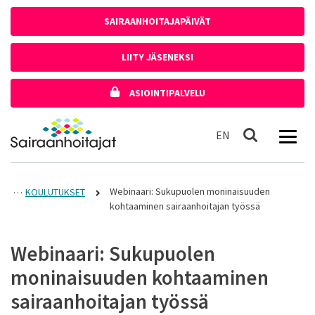
Siirry sisältöön
SAIRAANHOITAJAPÄIVÄT
LIITY JÄSENEKSI
ASIOINTIPALVELU
Etusivulle
In English
EN
Haku
Webinaari: Sukupuolen moninaisuuden
KOULUTUKSET
kohtaaminen sairaanhoitajan työssä
Webinaari: Sukupuolen
moninaisuuden kohtaaminen
sairaanhoitajan työssä