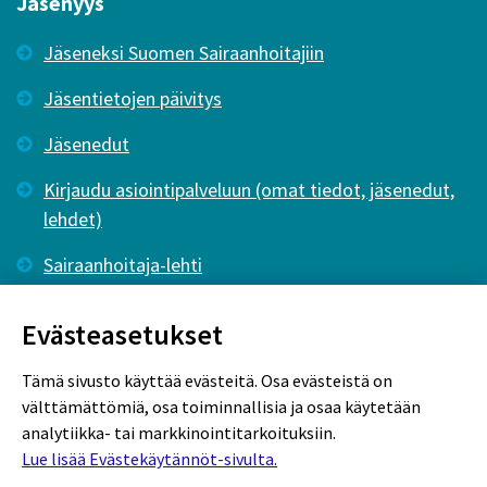
Jäsenyys
Jäseneksi Suomen Sairaanhoitajiin
Jäsentietojen päivitys
Jäsenedut
Kirjaudu asiointipalveluun (omat tiedot, jäsenedut,
lehdet)
Sairaanhoitaja-lehti
Tutkiva Hoitotyö -lehti
Evästeasetukset
Tämä sivusto käyttää evästeitä. Osa evästeistä on
välttämättömiä, osa toiminnallisia ja osaa käytetään
analytiikka- tai markkinointitarkoituksiin.
Lue lisää Evästekäytännöt-sivulta.
Rekisteriseloste