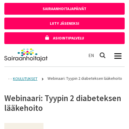
Siirry sisältöön
SAIRAANHOITAJAPÄIVÄT
LIITY JÄSENEKSI
ASIOINTIPALVELU
Etusivulle
In English
EN
Haku
Webinaari: Tyypin 2 diabeteksen lääkehoito
KOULUTUKSET
Webinaari: Tyypin 2 diabeteksen
lääkehoito