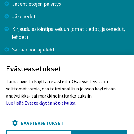
Jäsentietojen päivitys
Jäsenedut
Kirjaudu asiointipalveluun (omat tiedot, jäsenedut,
lehdet)
Sairaanhoitaja-lehti
Tutkiva Hoitotyö -lehti
Evästeasetukset
Tämä sivusto käyttää evästeitä. Osa evästeistä on
välttämättömiä, osa toiminnallisia ja osaa käytetään
analytiikka- tai markkinointitarkoituksiin.
Lue lisää Evästekäytännöt-sivulta.
Rekisteriseloste
Tietosuojaseloste
Evästekäytännöt
EVÄSTEASETUKSET