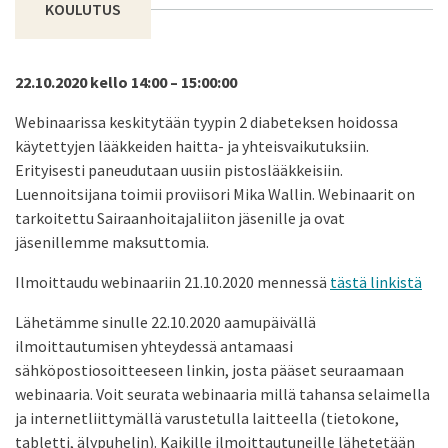
KOULUTUS
22.10.2020 kello 14:00 – 15:00:00
Webinaarissa keskitytään tyypin 2 diabeteksen hoidossa
käytettyjen lääkkeiden haitta- ja yhteisvaikutuksiin.
Erityisesti paneudutaan uusiin pistoslääkkeisiin.
Luennoitsijana toimii proviisori Mika Wallin. Webinaarit on
tarkoitettu Sairaanhoitajaliiton jäsenille ja ovat
jäsenillemme maksuttomia.
Ilmoittaudu webinaariin 21.10.2020 mennessä
tästä linkistä
Lähetämme sinulle 22.10.2020 aamupäivällä
ilmoittautumisen yhteydessä antamaasi
sähköpostiosoitteeseen linkin, josta pääset seuraamaan
webinaaria. Voit seurata webinaaria millä tahansa selaimella
ja internetliittymällä varustetulla laitteella (tietokone,
tabletti, älypuhelin). Kaikille ilmoittautuneille lähetetään