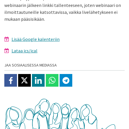
webinaarin jälkeen linkki tallenteeseen, joten webinaari on
ilmoittautuneille katsottavissa, vaikka livelähetykseen ei
mukaan pääsisikään.
Lisää Google kalenteriin
Lataa ics/ical
JAA SOSIAALISESSA MEDIASSA
Jaa Facebookissa
Jaa X:ssä
Jaa Linkedinissä
Jaa Whatsappissa
Jaa Telegramissa