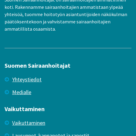
koti. Rakennamme sairaanhoitajien ammatistaan ylpeää
yhteisöä, tuomme hoitotyön asiantuntijoiden näkökulman
päätöksentekoon ja vahvistamme sairaanhoitajien
ammatillista osaamista.
Suomen Sairaanhoitajat
Yhteystiedot
Medialle
Vaikuttaminen
Vaikuttaminen
Lausunnot, kannanotot ja raportit