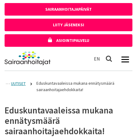
Siirry sisältöön
SAIRAANHOITAJAPÄIVÄT
LIITY JÄSENEKSI
ASIOINTIPALVELU
Etusivulle
In English
EN
Haku
Eduskuntavaaleissa mukana ennätysmäärä
UUTISET
sairaanhoitajaehdokkaita!
Eduskuntavaaleissa mukana
ennätysmäärä
sairaanhoitajaehdokkaita!