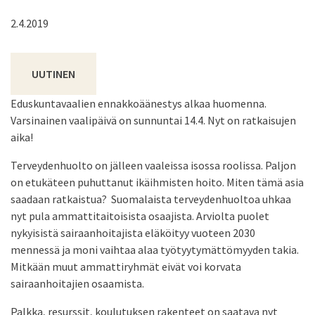
2.4.2019
UUTINEN
Eduskuntavaalien ennakkoäänestys alkaa huomenna.
Varsinainen vaalipäivä on sunnuntai 14.4. Nyt on ratkaisujen
aika!
Terveydenhuolto on jälleen vaaleissa isossa roolissa. Paljon
on etukäteen puhuttanut ikäihmisten hoito. Miten tämä asia
saadaan ratkaistua? Suomalaista terveydenhuoltoa uhkaa
nyt pula ammattitaitoisista osaajista. Arviolta puolet
nykyisistä sairaanhoitajista eläköityy vuoteen 2030
mennessä ja moni vaihtaa alaa työtyytymättömyyden takia.
Mitkään muut ammattiryhmät eivät voi korvata
sairaanhoitajien osaamista.
Palkka, resurssit, koulutuksen rakenteet on saatava nyt