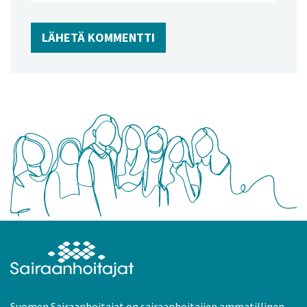
Suomen Sairaanhoitajat on sairaanhoitajien ammatillinen