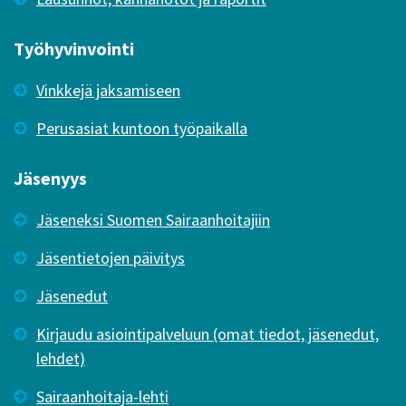
Työhyvinvointi
Vinkkejä jaksamiseen
Perusasiat kuntoon työpaikalla
Jäsenyys
Jäseneksi Suomen Sairaanhoitajiin
Jäsentietojen päivitys
Jäsenedut
Kirjaudu asiointipalveluun (omat tiedot, jäsenedut,
lehdet)
Sairaanhoitaja-lehti