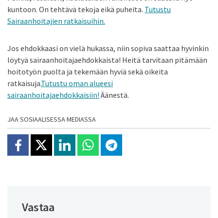
kuntoon. On tehtävä tekoja eikä puheita.
Tutustu
Sairaanhoitajien ratkaisuihin.
Jos ehdokkaasi on vielä hukassa, niin sopiva saattaa hyvinkin
löytyä sairaanhoitajaehdokkaista! Heitä tarvitaan pitämään
hoitotyön puolta ja tekemään hyviä sekä oikeita
ratkaisuja.
Tutustu oman alueesi
sairaanhoitajaehdokkaisiin!
Äänestä.
JAA SOSIAALISESSA MEDIASSA
Jaa Facebookissa
Jaa X:ssä
Jaa Linkedinissä
Jaa Whatsappissa
Jaa Telegramissa
Vastaa