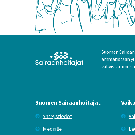
Suomen Sairaanh
ammatistaan yl
vahvistamme sai
Suomen Sairaanhoitajat
Vaik
Yhteystiedot
Va
Medialle
La