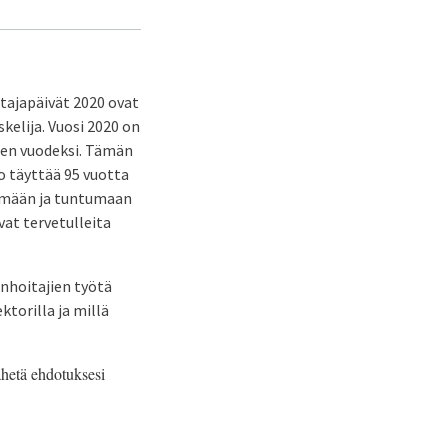
itajapäivät 2020 ovat
skelija. Vuosi 2020 on
iden vuodeksi. Tämän
o täyttää 95 vuotta
kymään ja tuntumaan
vat tervetulleita
anhoitajien työtä
ktorilla ja millä
hetä ehdotuksesi