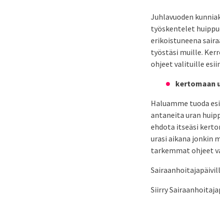
Juhlavuoden kunniak
työskentelet huippuo
erikoistuneena saira
työstäsi muille. Ker
ohjeet valituille esiin
kertomaan u
Haluamme tuoda esiin
antaneita uran huipp
ehdota itseäsi kerto
urasi aikana jonkin 
tarkemmat ohjeet vali
Sairaanhoitajapäivil
Siirry Sairaanhoitaja