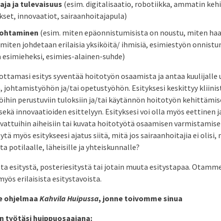
aja ja tulevaisuus
(esim. digitalisaatio, robotiikka, ammatin keh
set, innovaatiot, sairaanhoitajapula)
johtaminen
(esim. miten epäonnistumisista on noustu, miten haas
 miten johdetaan erilaisia yksiköitä/ ihmisiä, esimiestyön onnistu
ä esimieheksi, esimies-alainen-suhde)
ttamasi esitys syventää hoitotyön osaamista ja antaa kuulijalle 
 johtamistyöhön ja/tai opetustyöhön. Esityksesi keskittyy kliinis
öihin perustuviin tuloksiin ja/tai käytännön hoitotyön kehittämis
ekä innovaatioiden esittelyyn. Esityksesi voi olla myös eettinen 
vattuihin aiheisiin tai kuvata hoitotyötä osaamisen varmistamise
tä myös esitykseesi ajatus siitä, mitä jos sairaanhoitajia ei olisi, m
a potilaalle, läheisille ja yhteiskunnalle?
sta esitystä, posteriesitystä tai jotain muuta esitystapaa. Ota
yös erilaisista esitystavoista.
me ohjelmaa
Kahvila Huipussa
, jonne toivomme sinua
n työtäsi huippuosaajana: