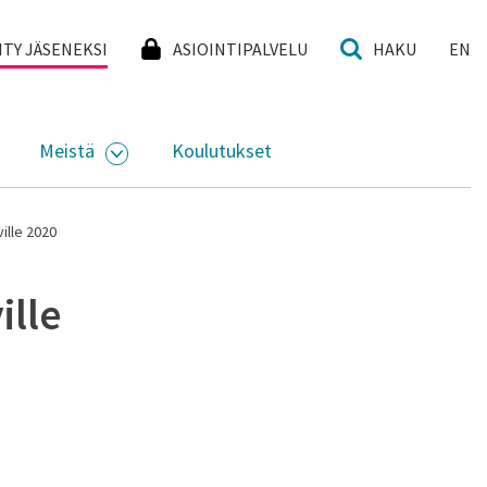
I
IITY JÄSENEKSI
ASIOINTIPALVELU
HAKU
EN
Meistä
Koulutukset
KKO
VAA ALASIVUJEN VALIKKO
AVAA ALASIVUJEN VALIKKO
ille 2020
ille