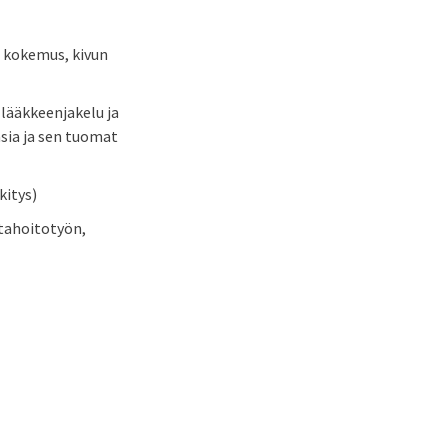
n kokemus, kivun
 lääkkeenjakelu ja
sia ja sen tuomat
kitys)
ntahoitotyön,