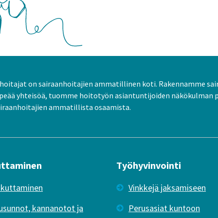
oitajat on sairaanhoitajien ammatillinen koti. Rakennamme sai
peää yhteisöä, tuomme hoitotyön asiantuntijoiden näkökulman 
raanhoitajien ammatillista osaamista.
uttaminen
Työhyvinvointi
ikuttaminen
Vinkkejä jaksamiseen
usunnot, kannanotot ja
Perusasiat kuntoon