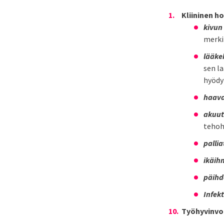
Kliininen h
kivun
merkit
lääke
sen l
hyödy
haava
akuut
tehoh
palli
ikäih
päihd
Infekt
Työhyvinvoi