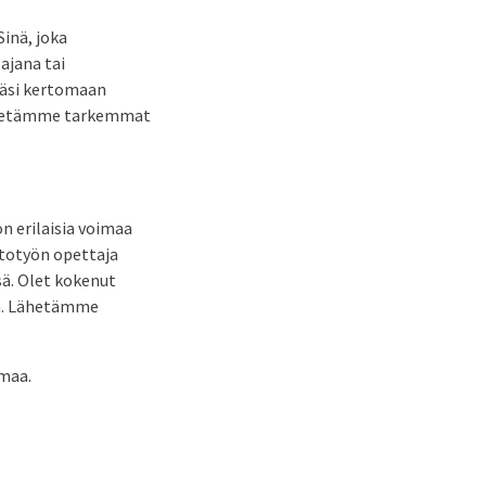
inä, joka
ajana tai
seäsi kertomaan
 Lähetämme tarkemmat
n erilaisia voimaa
itotyön opettaja
sä. Olet kokenut
sa. Lähetämme
lmaa.