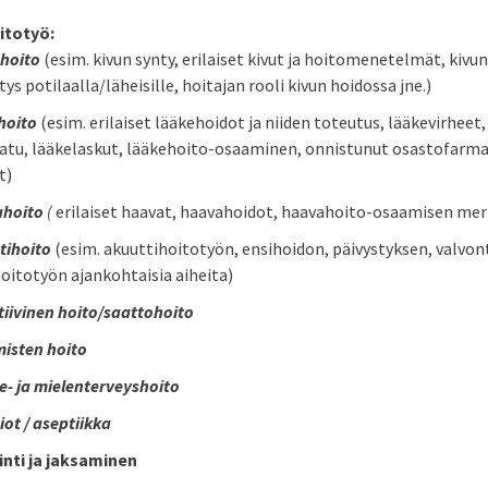
oitotyö:
 hoito
(esim. kivun synty, erilaiset kivut ja hoitomenetelmät, kivu
ys potilaalla/läheisille, hoitajan rooli kivun hoidossa jne.)
hoito
(esim. erilaiset lääkehoidot ja niiden toteutus, lääkevirheet,
aatu, lääkelaskut, lääkehoito-osaaminen, onnistunut osastofarma
t)
hoito
(
erilaiset haavat, haavahoidot, haavahoito-osaamisen mer
tihoito
(esim. akuuttihoitotyön, ensihoidon, päivystyksen, valvo
oitotyön ajankohtaisia aiheita)
atiivinen hoito/saattohoito
misten hoito
e- ja mielenterveyshoito
iot / aseptiikka
nti ja jaksaminen