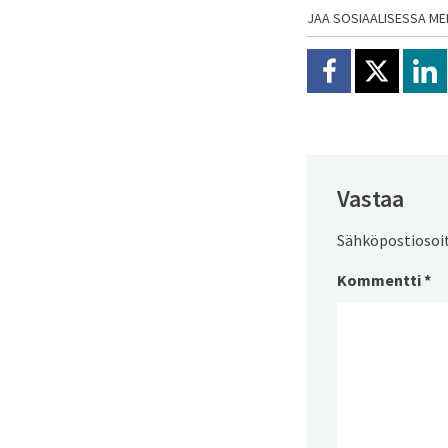
JAA SOSIAALISESSA ME
Jaa Facebookissa
Jaa X:ssä
Jaa
Vastaa
Sähköpostiosoite
Kommentti
*