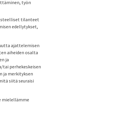
ittäminen, työn
teelliset tilanteet
misen edellytykset,
uutta ajattelemisen
ten aiheiden osalta
en ja
ja/tai perhekeskeisen
n ja merkityksen
itä siitä seuraisi
mme mielellämme