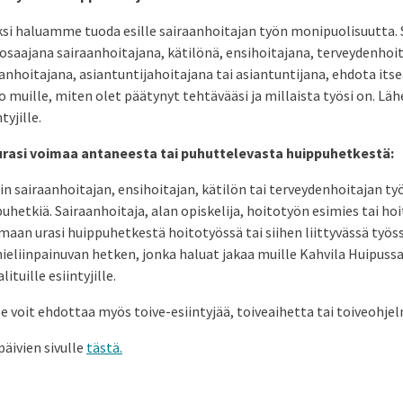
si haluamme tuoda esille sairaanhoitajan työn monipuolisuutta. S
saajana sairaanhoitajana, kätilönä, ensihoitajana, terveydenhoit
anhoitajana, asiantuntijahoitajana tai asiantuntijana, ehdota it
ro muille, miten olet päätynyt tehtävääsi ja millaista työsi on.
tyjille.
rasi voimaa antaneesta tai puhuttelevasta huippuhetkestä:
 sairaanhoitajan, ensihoitajan, kätilön tai terveydenhoitajan työ
uhetkiä. Sairaanhoitaja, alan opiskelija, hoitotyön esimies tai ho
maan urasi huippuhetkestä hoitotyössä tai siihen liittyvässä työs
mieliinpainuvan hetken, jonka haluat jakaa muille Kahvila Huipus
tuille esiintyjille.
le voit ehdottaa myös toive-esiintyjää, toiveaihetta tai toiveohje
päivien sivulle
tästä.