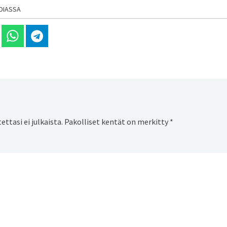
DIASSA
 Linkedinissä
Jaa Whatsappissa
Jaa Telegramissa
ttasi ei julkaista.
Pakolliset kentät on merkitty
*