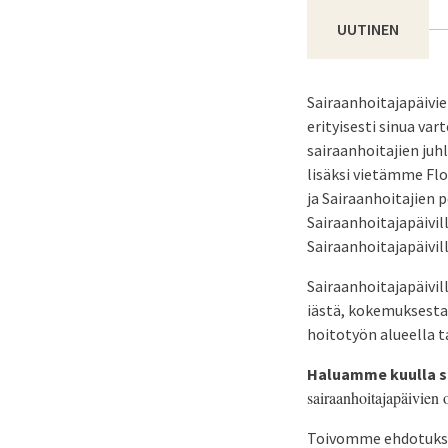
UUTINEN
Sairaanhoitajapäivien
erityisesti sinua var
sairaanhoitajien juh
lisäksi vietämme Flo
ja Sairaanhoitajien
Sairaanhoitajapäivil
Sairaanhoitajapäivill
Sairaanhoitajapäivil
iästä, kokemuksesta,
hoitotyön alueella t
Haluamme kuulla si
sairaanhoitajapäivien
Toivomme ehdotuksia 