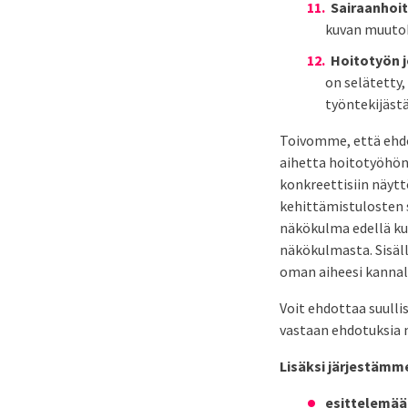
Sairaanhoit
kuvan muutok
Hoitotyön 
on selätetty,
työntekijäst
Toivomme, että ehdo
aihetta hoitotyöhön,
konkreettisiin näytt
kehittämistulosten s
näkökulma edellä ku
näkökulmasta. Sisälly
oman aiheesi kannalt
Voit ehdottaa suulli
vastaan ehdotuksia m
Lisäksi järjestäm
esittelemää