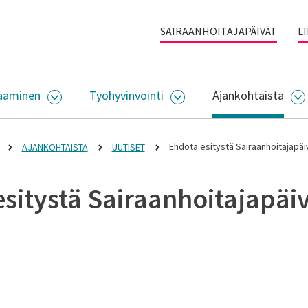
SAIRAANHOITAJAPÄIVÄT
L
aaminen
Työhyvinvointi
Ajankohtaista
ALIKKO
AVAA ALASIVUJEN VALIKKO
AVAA ALASIVUJEN VALI
A
Ehdota esitystä Sairaanhoitajapäiv
AJANKOHTAISTA
UUTISET
sitystä Sairaanhoitajapäiv