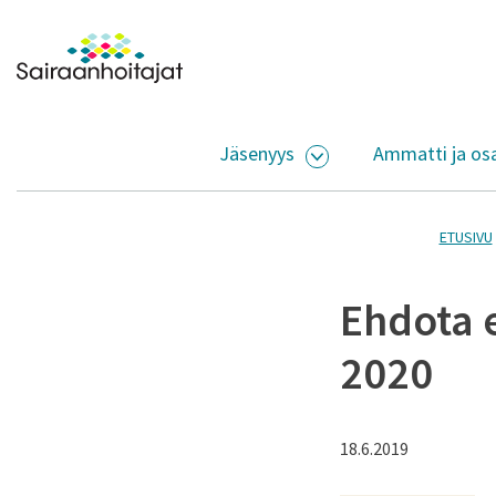
Siirry sisältöön
Etusivulle
Jäsenyys
Ammatti ja os
AVAA ALASIVUJEN V
ETUSIVU
Ehdota e
2020
18.6.2019