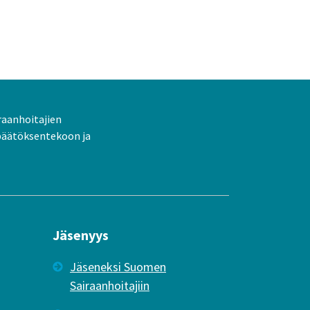
raanhoitajien
päätöksentekoon ja
Jäsenyys
Jäseneksi Suomen
Sairaanhoitajiin