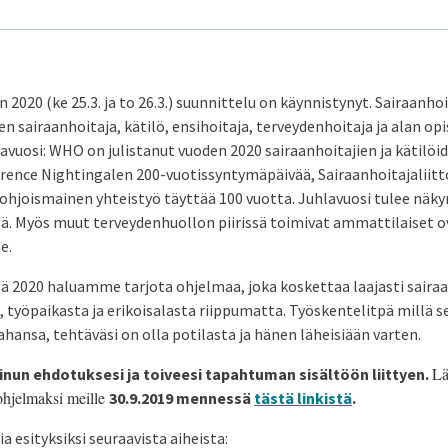
 2020 (ke 25.3. ja to 26.3.) suunnittelu on käynnistynyt. Sairaanho
ten sairaanhoitaja, kätilö, ensihoitaja, terveydenhoitaja ja alan opi
lavuosi: WHO on julistanut vuoden 2020 sairaanhoitajien ja kätilö
rence Nightingalen 200-vuotissyntymäpäivää, Sairaanhoitajaliitt
 pohjoismainen yhteistyö täyttää 100 vuotta. Juhlavuosi tulee nä
lä. Myös muut terveydenhuollon piirissä toimivat ammattilaiset o
e.
lä 2020 haluamme tarjota ohjelmaa, joka koskettaa laajasti saira
 työpaikasta ja erikoisalasta riippumatta. Työskentelitpä millä se
ahansa, tehtäväsi on olla potilasta ja hänen läheisiään varten.
Lä
nun ehdotuksesi ja toiveesi tapahtuman sisältöön liittyen.
 ohjelmaksi meille
30.9.2019 mennessä
tästä linkistä
.
esityksiksi seuraavista aiheista: