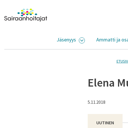
Siirry sisältöön
Etusivulle
Jäsenyys
Ammatti ja os
AVAA ALASIVUJEN V
ETUSI
Elena Mu
5.11.2018
UUTINEN