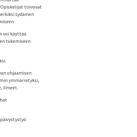
Opiskelijat toivovat
imerkiksi sydämen
miseen.
n voi käyttää
en tukemiseen
si.
van ohjaamisen
ommin ymmärretyksi,
, ilmeet.
rhat
 päivystystyö