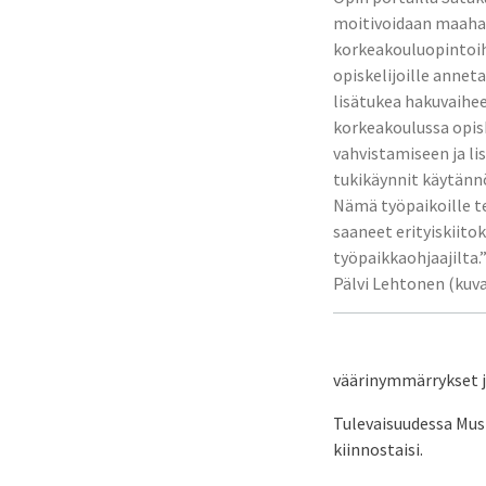
moitivoidaan maaha
korkeakouluopintoih
opiskelijoille anne
lisätukea hakuvaihe
korkeakoulussa opis
vahvistamiseen ja li
tukikäynnit käytännö
Nämä työpaikoille t
saaneet erityiskiitok
työpaikkaohjaajilta.
Pälvi Lehtonen (kuvas
väärinymmärrykset j
Tulevaisuudessa Must
kiinnostaisi.