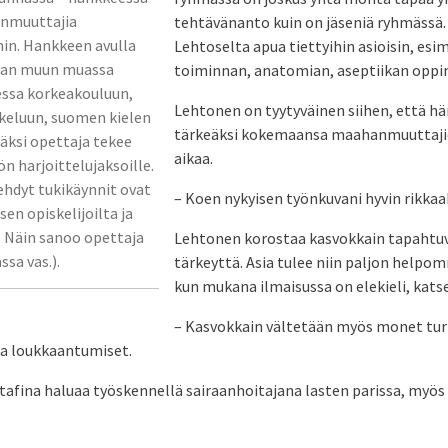
nmuuttajia
tehtävänanto kuin on jäseniä ryhmässä. 
in. Hankkeen avulla
Lehtoselta apua tiettyihin asioisin, es
taan muun muassa
toiminnan, anatomian, aseptiikan oppi
essa korkeakouluun,
Lehtonen on tyytyväinen siihen, että hä
keluun, suomen kielen
tärkeäksi kokemaansa maahanmuuttaji
säksi opettaja tekee
aikaa.
n harjoittelujaksoille.
ehdyt tukikäynnit ovat
– Koen nykyisen työnkuvani hyvin rikkaak
sen opiskelijoilta ja
” Näin sanoo opettaja
Lehtonen korostaa kasvokkain tapahtu
sa vas.).
tärkeyttä. Asia tulee niin paljon help
kun mukana ilmaisussa on elekieli, katse
– Kasvokkain vältetään myös monet tu
a loukkaantumiset.
afina haluaa työskennellä sairaanhoitajana lasten parissa, myös