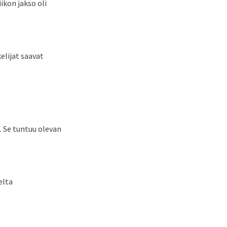
ikon jakso oli
lijat saavat
. Se tuntuu olevan
elta