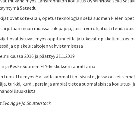
vat mukana myös Länsirannikon koulutus Oy WinNova sekä Sata
tayhtymä Sataedu
ijät ovat sote-alan, opetusteknologian sekä suomen kielen opet
e tarjotaan muun muassa tukipajoja, joissa voi ohjatusti tehdä opi
jät osallistuvat myös oppitunneille ja tukevat opiskelijoita asio
sä ja opiskelutaitojen vahvistamisessa
elmikuussa 2016 ja päättyy 31.1.2019
:n ja Keski-Suomen ELY-keskuksen rahoittama
n tuotettu myös Matkalla ammattiin -sivusto, jossa on seitsemäll
jä, turkki, kurdi, persia ja arabia) tietoa suomalaisista koulutus- j
mahdollisuuksista
t Eva Agge ja Shutterstock