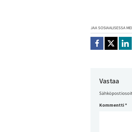
JAA SOSIAALISESSA ME
Jaa Facebookissa
Jaa X:ssä
Jaa
Vastaa
Sähköpostiosoite
Kommentti
*