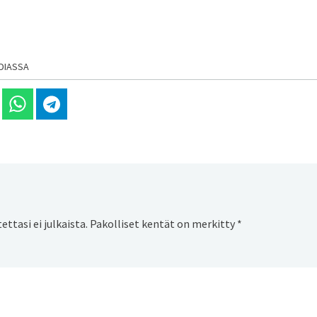
DIASSA
 Linkedinissä
Jaa Whatsappissa
Jaa Telegramissa
ttasi ei julkaista.
Pakolliset kentät on merkitty
*