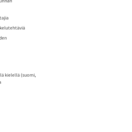
kunnan
tajia
skelutehtäviä
iden
ä kielellä (suomi,
a