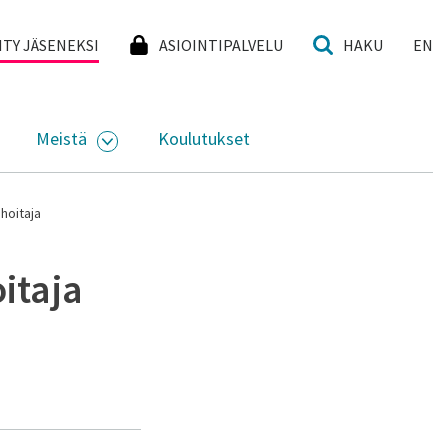
I
IITY JÄSENEKSI
ASIOINTIPALVELU
HAKU
EN
Meistä
Koulutukset
KKO
VAA ALASIVUJEN VALIKKO
AVAA ALASIVUJEN VALIKKO
hoitaja
itaja