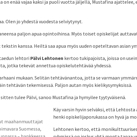
 on enää vajaa kaksi ja puoli vuotta jäljellä, Mustafina ajattelee,
aa. Olen jo yhdestä vuodesta selviytynyt.
neensa paljon apua opintoihinsa. Myös toiset opiskelijat auttava
t tekstin kanssa. Heiltä saa apua myös uuden opeteltavan asian 
taedun lehtori
Pälvi Lehtonen
kertoo tukipajoista, joissa on usei
oita, jotka tekevät annettua opiskelutehtävää yhdessä.
parhaani mukaan. Selitän tehtävänantoa, jotta se varmaan ymmärr
äin tehtävän tekemisessä. Paljon autan myös kielikysymyksissä.
itten tulee Pälvi, sanoo Mustafina ja hymyilee tyytyväisenä.
Käy varsin hyvin selväksi, että Lehtosta
henki opiskelijaporukassa on hyvä ja mo
tut maahanmuuttajat
oimavara Suomessa,
Lehtonen kertoo, että monikulttuurises
kunnassa – hankkeessa
ryhmässä on joskus yhtä monta tapaa