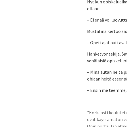
Nyt kun opiskeluaikaa
ollaan.
– Ei enää voi luovutt
Mustafina kertoo saa
– Opettajat auttava
Hanketyöntekijä, Sa
venäläisiä opiskelij
– Minä autan heitä 
ohjaan heitä eteenp
– Ensin me teemme, s
”Korkeasti koulute
ovat käyttämätön v
Opin portailla Sata