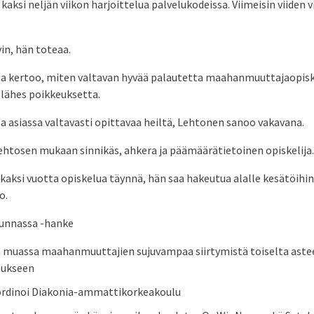
aksi neljän viikon harjoittelua palvelukodeissa. Viimeisin viiden vi
in, hän toteaa.
 kertoo, miten valtavan hyvää palautetta maahanmuuttajaopiske
 lähes poikkeuksetta.
sa asiassa valtavasti opittavaa heiltä, Lehtonen sanoo vakavana.
ehtosen mukaan sinnikäs, ahkera ja päämäärätietoinen opiskelija.
kaksi vuotta opiskelua täynnä, hän saa hakeutua alalle kesätöihin
o.
kunnassa -hanke
 muassa maahanmuuttajien sujuvampaa siirtymistä toiselta aste
tukseen
ordinoi Diakonia-ammattikorkeakoulu