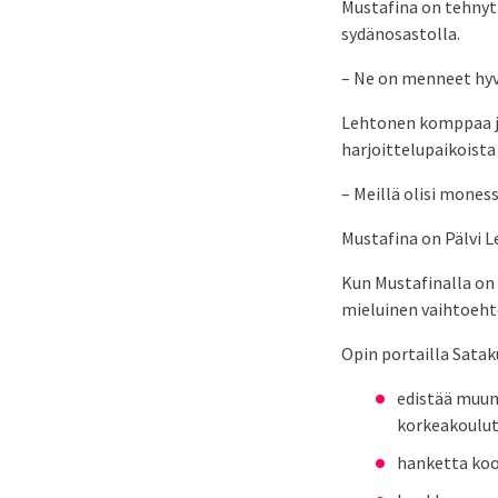
Mustafina on tehnyt k
sydänosastolla.
– Ne on menneet hyv
Lehtonen komppaa ja
harjoittelupaikoista
– Meillä olisi mones
Mustafina on Pälvi L
Kun Mustafinalla on 
mieluinen vaihtoeht
Opin portailla Sata
edistää muun
korkeakoulu
hanketta ko