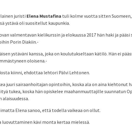
lainen juristi
Elena Mustafina
tuli kolme vuotta sitten Suomeen, 
 ystävä oli suositellut kaupunkia.
van valmentavan kielikurssin ja elokuussa 2017 hän haki ja pääsi 
ihin Porin Diakiin.-
äisen ystäväni kanssa, joka on koulutukseltaan kätilö. Hän ei pääs
ämmästyneen oloisena.-
idosta kiinni, ehdottaa lehtori Pälvi Lehtonen.
ea juuri sairaanhoitajan opintoihin, koska ala on aina kiehtonut 
öityä tukea, koska hän opiskelee maahanmuuttajille suunnatun Op
 alaisuudessa.
imatta Elena sanoo, että todella vaikeaa on ollut.
a luovuttaminen kävi monta kertaa mielessä.