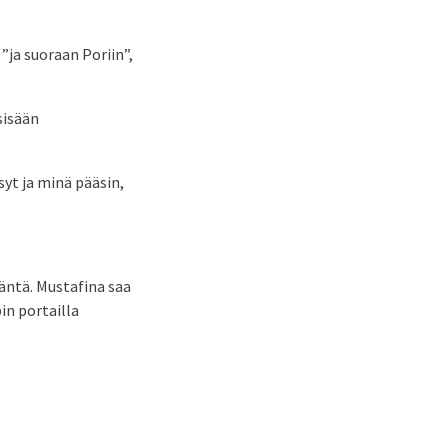
”ja suoraan Poriin”,
sisään
syt ja minä pääsin,
häntä. Mustafina saa
in portailla