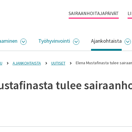
SAIRAANHOITAJAPÄIVÄT
L
aaminen
Työhyvinvointi
Ajankohtaista
ALIKKO
AVAA ALASIVUJEN VALIKKO
AVAA ALASIVUJEN VALI
A
Elena Mustafinasta tulee sairaan
VU
AJANKOHTAISTA
UUTISET
stafinasta tulee sairaanho