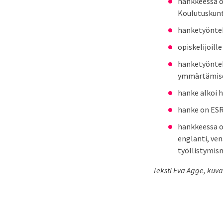
hankkeessa o
Koulutuskun
hanketyöntek
opiskelijoill
hanketyönteki
ymmärtämises
hanke alkoi h
hanke on ESR
hankkeessa o
englanti, venä
työllistymis
Teksti Eva Agge, kuva