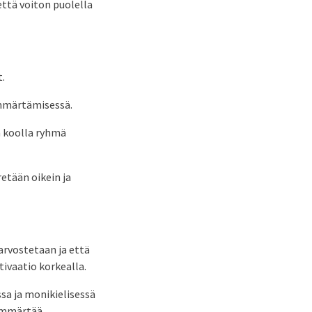
 että voiton puolella
t.
ymmärtämisessä.
n koolla ryhmä
etään oikein ja
 arvostetaan ja että
tivaatio korkealla.
sa ja monikielisessä
 ymmärtää