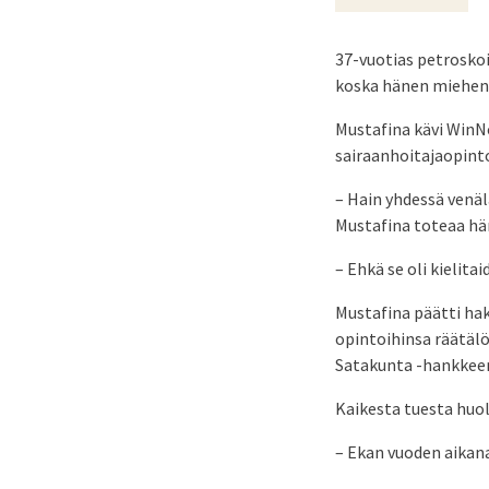
37-vuotias petroskoi
koska hänen miehensä
Mustafina kävi WinNo
sairaanhoitajaopinto
– Hain yhdessä venäl
Mustafina toteaa h
– Ehkä se oli kielita
Mustafina päätti hak
opintoihinsa räätäl
Satakunta -hankkeen
Kaikesta tuesta huol
– Ekan vuoden aikan