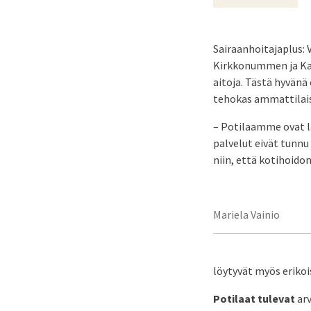
Sairaanhoitajaplus: 
Kirkkonummen ja Kaun
aitoja. Tästä hyvänä 
tehokas ammattilais
– Potilaamme ovat lä
palvelut eivät tunnu
niin, että kotihoido
Mariela Vainio
löytyvät myös erikoi
Potilaat tulevat
arv