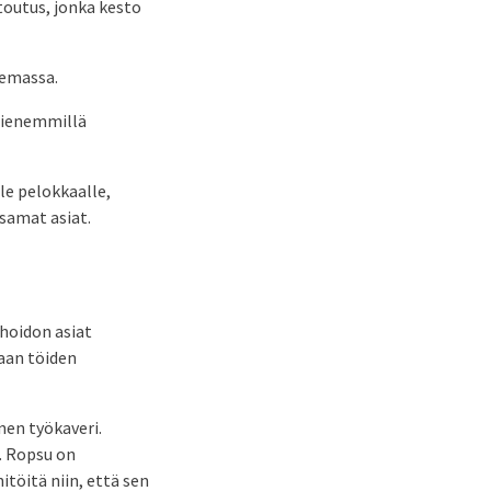
ntoutus, jonka kesto
lemassa.
 pienemmillä
le pelokkaalle,
 samat asiat.
ehoidon asiat
taan töiden
nen työkaveri.
. Ropsu on
itöitä niin, että sen