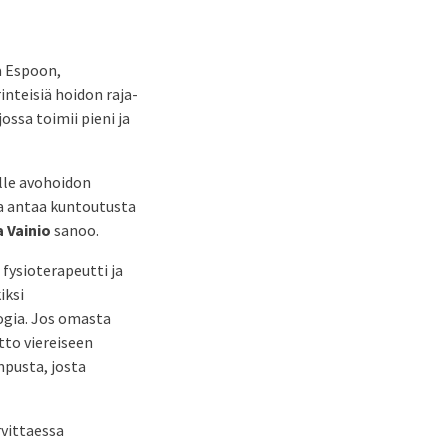
a Espoon,
inteisiä hoidon raja-
ossa toimii pieni ja
ille avohoidon
ja antaa kuntoutusta
a Vainio
sanoo.
 fysioterapeutti ja
iksi
ogia. Jos omasta
itto viereiseen
mpusta, josta
rvittaessa