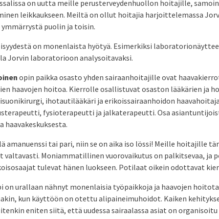
ssalissa on uutta meille perusterveydenhuollon hoitajille, samoin
inen leikkaukseen. Meiltä on ollut hoitajia harjoittelemassa Jorv
ä ymmärrystä puolin ja toisin.
eisyydestä on monenlaista hyötyä. Esimerkiksi laboratorionäyttee
la Jorvin laboratorioon analysoitavaksi.
oinen
opin paikka osasto yhden sairaanhoitajille ovat haavakierro
en haavojen hoitoa. Kierrolle osallistuvat osaston lääkärien ja hoi
risuonikirurgi, ihotautilääkäri ja erikoissairaanhoidon haavahoitaj
terapeutti, fysioterapeutti ja jalkaterapeutti. Osa asiantuntijoi
a haavakeskuksesta.
 amanuenssi tai pari, niin se on aika iso lössi! Meille hoitajille t
ut valtavasti. Moniammatillinen vuorovaikutus on palkitsevaa, ja p
ikoisosaajat tulevat hänen luokseen. Potilaat oikein odottavat kier
i on urallaan nähnyt monenlaisia työpaikkoja ja haavojen hoitot
kaakin, kun käyttöön on otettu alipaineimuhoidot. Kaiken kehityks
tenkin eniten siitä, että uudessa sairaalassa asiat on organisoitu 