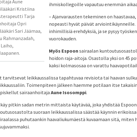
oitaja Aune
ihmiskollegoille vapautuu enemmän aikaa
lääkäri Kristiina
sterapeutti Tarja
– Ajanvarausten tekeminen on haastavaa, 
hoitaja Opri
nopeasti hyvät päivät arviointikäynneille.
ääkäri Sari Jäämaa,
inhimillisiä erehdyksiä, ja se pysyy työs
tu Rahmanzadah,
vuorokauden.
 Laiho,
Myös Espoon
sairaalan kuntoutusosasto
 Haapanen.
hoidon raja-aitoja. Osastolla yksi on 45 po
kaksi kolmasosaa on varattu haavapotilail
t tarvitsevat leikkaussalissa tapahtuvaa revisiota tai haavan sul
ikkaussaliin. Toimenpiteen jälkeen haemme potilaan itse takaisin
piskellut sairaanhoitaja
Aune Isosomppi
.
 käy pitkin sadan metrin mittaista käytävää, joka yhdistää Espoon j
toutusosastolta suoraan leikkaussalissa säästää käynnin erikoiss
airaalassa puhutaankin haavaliukumäestä kuvaamaan sitä, miten 
 sujuvammaksi.