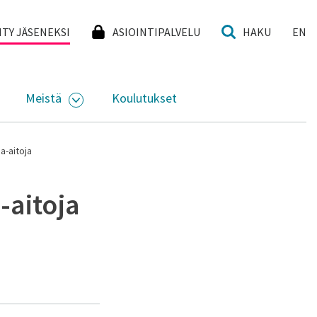
I
IITY JÄSENEKSI
ASIOINTIPALVELU
HAKU
EN
Meistä
Koulutukset
KKO
VAA ALASIVUJEN VALIKKO
AVAA ALASIVUJEN VALIKKO
a-aitoja
-aitoja