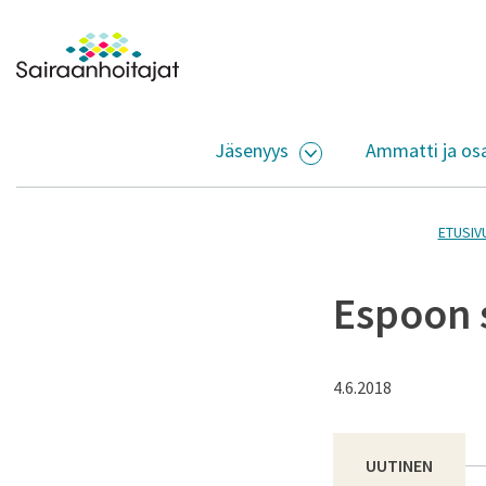
Siirry sisältöön
Etusivulle
Jäsenyys
Ammatti ja os
AVAA ALASIVUJEN V
ETUSIV
Espoon s
4.6.2018
UUTINEN