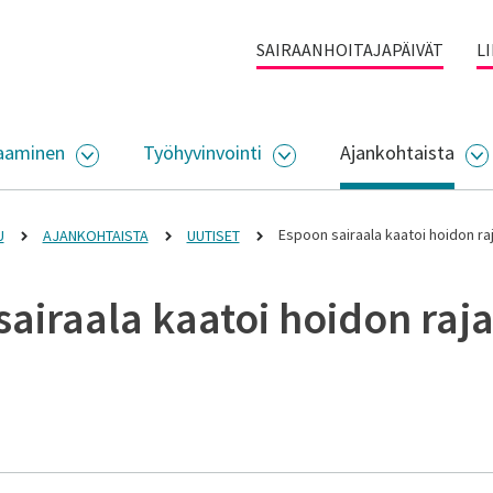
SAIRAANHOITAJAPÄIVÄT
L
aaminen
Työhyvinvointi
Ajankohtaista
ALIKKO
AVAA ALASIVUJEN VALIKKO
AVAA ALASIVUJEN VALI
A
Espoon sairaala kaatoi hoidon raj
U
AJANKOHTAISTA
UUTISET
airaala kaatoi hoidon raja