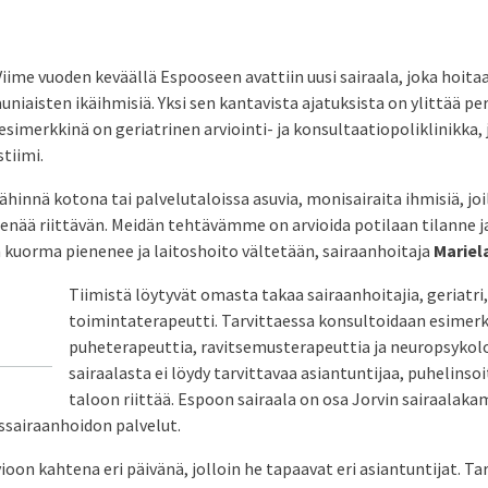
Viime vuoden keväällä Espooseen avattiin uusi sairaala, joka hoita
iaisten ikäihmisiä. Yksi sen kantavista ajatuksista on ylittää per
esimerkkinä on geriatrinen arviointi- ja konsultaatiopoliklinikka, j
tiimi.
hinnä kotona tai palvelutaloissa asuvia, monisairaita ihmisiä, jo
 enää riittävän. Meidän tehtävämme on arvioida potilaan tilanne 
n kuorma pienenee ja laitoshoito vältetään, sairaanhoitaja
Mariel
Tiimistä löytyvät omasta takaa sairaanhoitajia, geriatri,
toimintaterapeutti. Tarvittaessa konsultoidaan esimerk
puheterapeuttia, ravitsemusterapeuttia ja neuropsykol
sairaalasta ei löydy tarvittavaa asiantuntijaa, puhelinso
taloon riittää. Espoon sairaala on osa Jorvin sairaalaka
ssairaanhoidon palvelut.
ioon kahtena eri päivänä, jolloin he tapaavat eri asiantuntijat. Ta