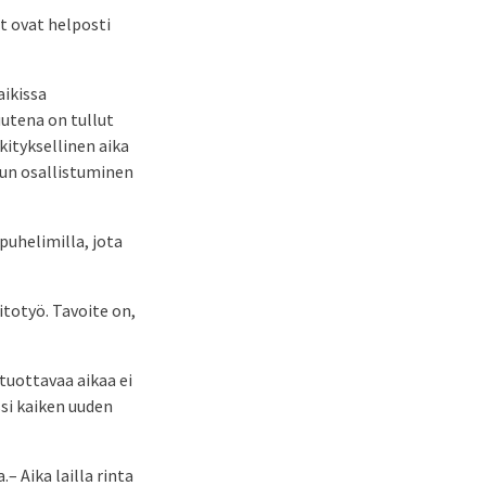
t ovat helposti
aikissa
uutena on tullut
kityksellinen aika
uun osallistuminen
puhelimilla, jota
totyö. Tavoite on,
 tuottavaa aikaa ei
ssi kaiken uuden
 Aika lailla rinta