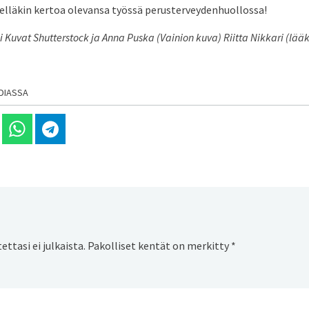
sielläkin kertoa olevansa työssä perusterveydenhuollossa!
i Kuvat Shutterstock ja Anna Puska (Vainion kuva) Riitta Nikkari (lä
DIASSA
 Linkedinissä
Jaa Whatsappissa
Jaa Telegramissa
ttasi ei julkaista.
Pakolliset kentät on merkitty
*