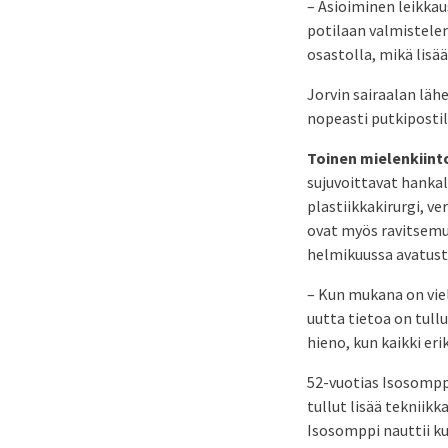
– Asioiminen leikkau
potilaan valmistelem
osastolla, mikä lisä
Jorvin sairaalan läh
nopeasti putkipostil
Toinen mielenkiint
sujuvoittavat hankali
plastiikkakirurgi, ve
ovat myös ravitsemus
helmikuussa avatust
– Kun mukana on vielä
uutta tietoa on tull
hieno, kun kaikki er
52-vuotias Isosompp
tullut lisää tekniik
Isosomppi nauttii kui