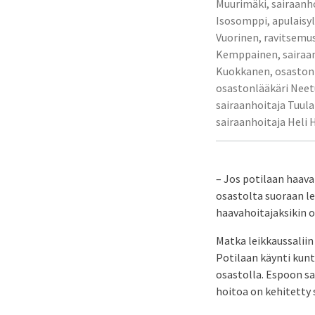
Muurimäki, sairaanh
Isosomppi, apulaisyli
Vuorinen, ravitsemu
Kemppainen, sairaan
Kuokkanen, osastonl
osastonlääkäri Nee
sairaanhoitaja Tuula
sairaanhoitaja Heli
– Jos potilaan haava
osastolta suoraan le
haavahoitajaksikin o
Matka leikkaussaliin
Potilaan käynti kun
osastolla. Espoon s
hoitoa on kehitetty