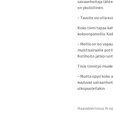
sairaanhoitaja lähte
on yksilöllinen.
– Tavoite voi olla e
Koko tiimi tapaa kah
kokoonpanoilla. Kaik
– Meillä on iso vapa
muistisairaalle potil
Kotihoito jatkoi soit
Tiivis tiimityö muid
– Muilta oppii koko 
kuuluvat sairaanhoit
ulkopuolellakin.
Haavakierrossa lh op