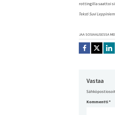
rottingilla saattoi 
Teksti Suvi Leppiniem
JAA SOSIAALISESSA ME
Jaa Facebookissa
Jaa X:ssä
Jaa
Vastaa
Sähköpostiosoite
Kommentti
*