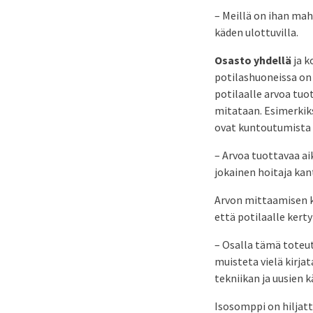
– Meillä on ihan mah
käden ulottuvilla.
Osasto yhdellä
ja k
potilashuoneissa on 
potilaalle arvoa tuo
mitataan. Esimerkiks
ovat kuntoutumista e
– Arvoa tuottavaa ai
jokainen hoitaja ka
Arvon mittaamisen k
että potilaalle kerty
– Osalla tämä toteutu
muisteta vielä kirjat
tekniikan ja uusien 
Isosomppi on hiljatt