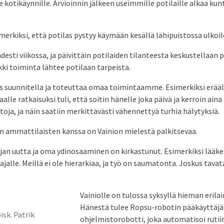
e kotikäynnille. Arvioinnin jälkeen useimmille potilaille alkaa ku
simerkiksi, että potilas pystyy käymään kesällä lähipuistossa ulkoi
desti viikossa, ja päivittäin potilaiden tilanteesta keskustellaan
ki toiminta lähtee potilaan tarpeista.
us suunnitella ja toteuttaa omaa toimintaamme. Esimerkiksi erääl
aalle ratkaisuksi tuli, että soitin hänelle joka päivä ja kerroin aina
toja, ja näin saatiin merkittävästi vähennettyä turhia hälytyksiä.
en ammattilaisten kanssa on Vainion mielestä palkitsevaa.
ajan uutta ja oma ydinosaaminen on kirkastunut. Esimerkiksi lääk
ajalle. Meillä ei ole hierarkiaa, ja työ on saumatonta. Joskus tava
Vainiolle on tulossa syksyllä hieman erilai
Hänestä tulee Ropsu-robotin pääkäyttäjä
isk. Patrik
ohjelmistorobotti, joka automatisoi rutiin