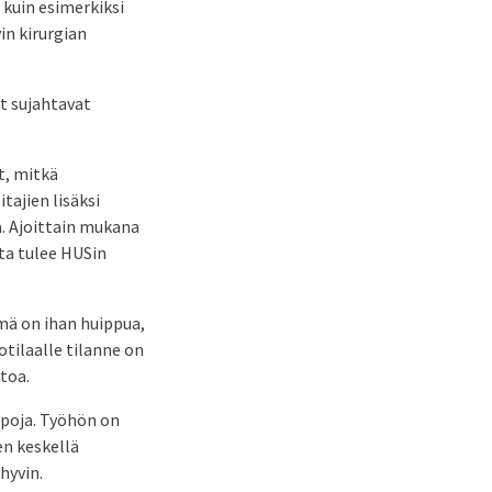
 kuin esimerkiksi
in kirurgian
t sujahtavat
t, mitkä
tajien lisäksi
a. Ajoittain mukana
sta tulee HUSin
ämä on ihan huippua,
otilaalle tilanne on
toa.
apoja. Työhön on
en keskellä
hyvin.