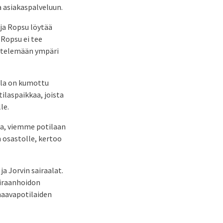
 asiakaspalveluun.
ja Ropsu löytää
 Ropsu ei tee
kentelemään ympäri
lla on kumottu
tilaspaikkaa, joista
le.
kua, viemme potilaan
 osastolle, kertoo
a Jorvin sairaalat.
airaanhoidon
haavapotilaiden