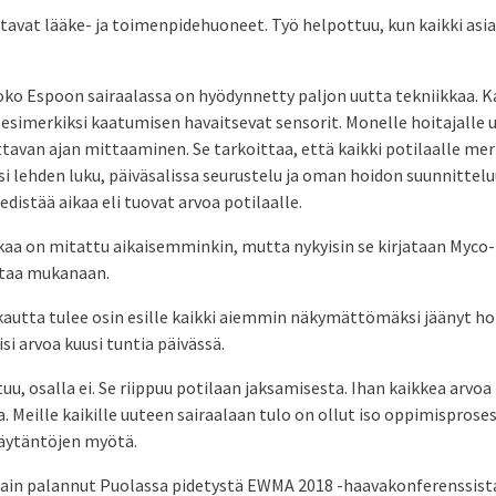
tavat lääke- ja toimenpidehuoneet. Työ helpottuu, kun kaikki asia
oko Espoon sairaalassa on hyödynnetty paljon uutta tekniikkaa. K
esimerkiksi kaatumisen havaitsevat sensorit. Monelle hoitajalle 
ttavan ajan mittaaminen. Se tarkoittaa, että kaikki potilaalle mer
i lehden luku, päiväsalissa seurustelu ja oman hoidon suunnittel
distää aikaa eli tuovat arvoa potilaalle.
kaa on mitattu aikaisemminkin, mutta nykyisin se kirjataan Myco-
ntaa mukanaan.
autta tulee osin esille kaikki aiemmin näkymättömäksi jäänyt hoi
isi arvoa kuusi tuntia päivässä.
u, osalla ei. Se riippuu potilaan jaksamisesta. Ihan kaikkea arvoa
a. Meille kaikille uuteen sairaalaan tulo on ollut iso oppimisprose
käytäntöjen myötä.
ain palannut Puolassa pidetystä EWMA 2018 -haavakonferenssista.–