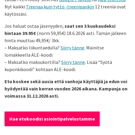
Nyt kaikki
Treenaa kuin tyttö -treenipankin
12 treeniä ovat
käytössäsi.
Jos haluat ostaa jäsenyyden,
saat sen 3 kuukaudeksi
hintaan 39.95€
(norm 59,95€) 18.6.2026 asti. Tämän jälkeen
hinta muuttuu 49,95€/ 3kk.
– Maksatko liikuntaedulla?
Siirry tänne
. Mainitse
lomakkeella ALE-koodi.
– Maksatko maksukortilla?
Siirry tänne
. Lisää “Syötä
kuponkikoodi” kohtaan ALE-koodi.
Etu koskee sekä uusia että vanhoja käyttäjiä ja edun voi
hyödyntää vain kerran vuoden 2026 aikana. Kampanja on
voimassa 31.12.2026 asti.
Hae etukoodisi asiointipalvelustamme