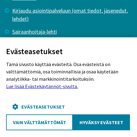
Kirjaudu asiointipalveluun (omat tiedot, jäsenedut,
lehdet)
Sairaanhoitaja-lehti
Tutkiva Hoitotyö -lehti
Evästeasetukset
Tämä sivusto käyttää evästeitä. Osa evästeistä on
välttämättömiä, osa toiminnallisia ja osaa käytetään
analytiikka- tai markkinointitarkoituksiin.
Lue lisää Evästekäytännöt-sivulta.
Rekisteriseloste
Tietosuojaseloste
Evästekäytännöt
EVÄSTEASETUKSET
VAIN VÄLTTÄMÄTTÖMÄT
HYVÄKSY EVÄSTEET
Poutapilvi web design