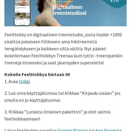
FeelHobby on digitaalinen treenistudio, josta löydät +1000
sisältöä jokaiseen fiilikseen: aina hikitreenistä
hengähdykseen ja kaikkeen siltä väliltä. Nyt pääset
kokeilemaan FeelHobbyn Treenaa kuin tyttö -treenipankin
treenejä ilmaiseksi ja saat jäsenyyden superalella!
Kokeile FeelHobbya hintaan 0€
1. Avaa
linkki
.
2. Luo oma käyttäjätunnus tai klikkaa “Kirjaudu sisään” jos
sinulla on jo käyttäjätunnus
3. Klikkaa ”Lunasta ilmainen pakettini” ja olet valmis
feelhobbaamaan!
Lataa FeelHobby-sovellus
Google Playsta
tai
App Storesta
.