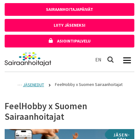
Siirry sisältöön
SAIRAANHOITAJAPÄIVÄT
LIITY JÄSENEKSI
ASIOINTIPALVELU
Etusivulle
In English
EN
Haku
FeelHobby x Suomen Sairaanhoitajat
JÄSENEDUT
FeelHobby x Suomen
Sairaanhoitajat