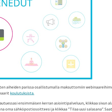
isten aiheiden parissa osallistumalla maksuttomiin webinaareihim
naarit
koulutuksista.
utuessasi ensimmäisen kerran asiointipalveluun, klikkaa sivun ala
nna oma sähköpostiosoitteesi ja klikkaa ”Tilaa uusi salasana”. Saat