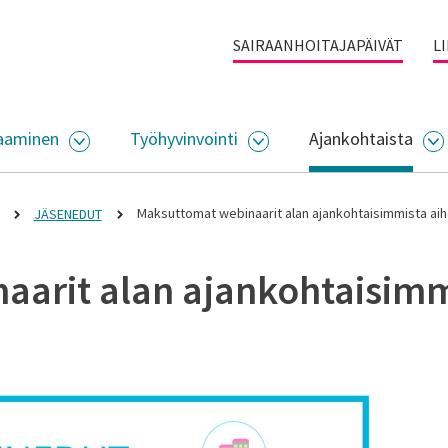
SAIRAANHOITAJAPÄIVÄT
L
aaminen
Työhyvinvointi
Ajankohtaista
ALIKKO
AVAA ALASIVUJEN VALIKKO
AVAA ALASIVUJEN VALI
A
Maksuttomat webinaarit alan ajankohtaisimmista aihe
JÄSENEDUT
arit alan ajankohtaisimmi