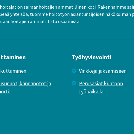
oitajat on sairaanhoitajien ammatillinen koti. Rakennamme sai
peää yhteisöä, tuomme hoitotyön asiantuntijoiden näkökulman 
raanhoitajien ammatillista osaamista.
uttaminen
Työhyvinvointi
ikuttaminen
Vinkkejä jaksamiseen
usunnot, kannanotot ja
Perusasiat kuntoon
portit
työpaikalla