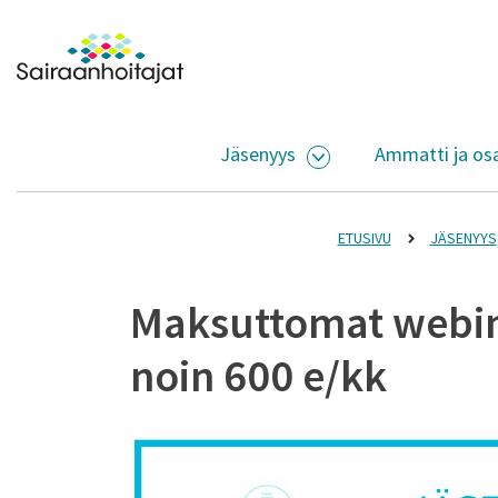
Siirry sisältöön
Etusivulle
Jäsenyys
Ammatti ja os
AVAA ALASIVUJEN V
ETUSIVU
JÄSENYYS
Maksuttomat webina
noin 600 e/kk