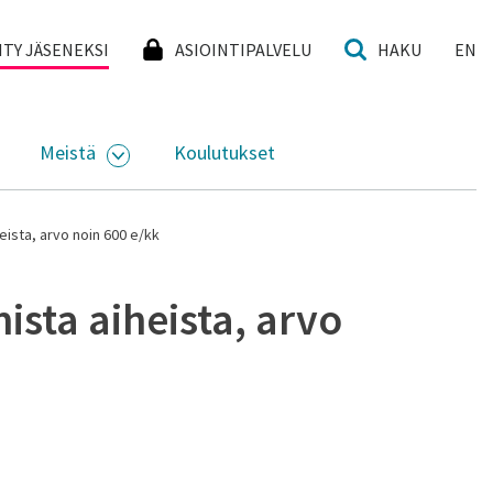
I
IITY JÄSENEKSI
ASIOINTIPALVELU
HAKU
EN
Meistä
Koulutukset
KKO
VAA ALASIVUJEN VALIKKO
AVAA ALASIVUJEN VALIKKO
ista, arvo noin 600 e/kk
sta aiheista, arvo