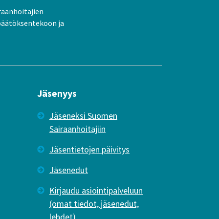
raanhoitajien
päätöksentekoon ja
Jäsenyys
Jäseneksi Suomen
Sairaanhoitajiin
Jäsentietojen päivitys
Jäsenedut
Kirjaudu asiointipalveluun
(omat tiedot, jäsenedut,
lehdet)