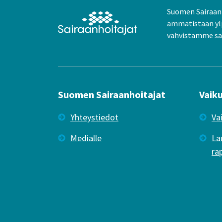
Suomen Sairaanh
ammatistaan yl
vahvistamme sai
Suomen Sairaanhoitajat
Vaik
Yhteystiedot
Va
Medialle
La
ra