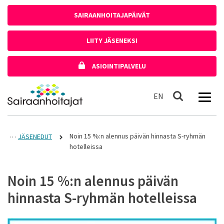
Siirry sisältöön
SAIRAANHOITAJAPÄIVÄT
LIITY JÄSENEKSI
ASIOINTIPALVELU
Etusivulle
In English
EN
Haku
Noin 15 %:n alennus päivän hinnasta S-ryhmän
JÄSENEDUT
hotelleissa
Noin 15 %:n alennus päivän
hinnasta S-ryhmän hotelleissa