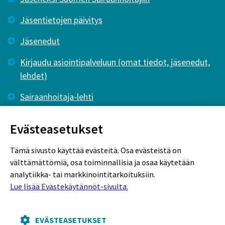
Jäsentietojen päivitys
Jäsenedut
Kirjaudu asiointipalveluun (omat tiedot, jäsenedut,
lehdet)
Sairaanhoitaja-lehti
Tutkiva Hoitotyö -lehti
Evästeasetukset
Tämä sivusto käyttää evästeitä. Osa evästeistä on
välttämättömiä, osa toiminnallisia ja osaa käytetään
analytiikka- tai markkinointitarkoituksiin.
Lue lisää Evästekäytännöt-sivulta.
Rekisteriseloste
Tietosuojaseloste
Evästekäytännöt
EVÄSTEASETUKSET