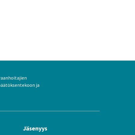
raanhoitajien
päätöksentekoon ja
Jäsenyys