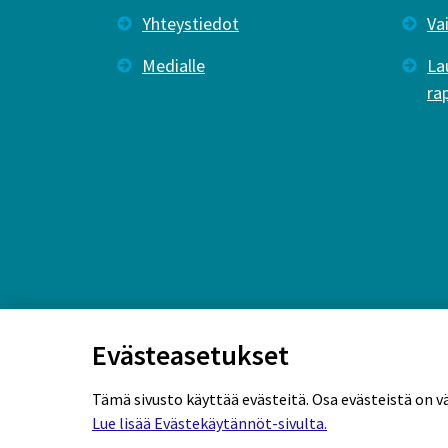
Yhteystiedot
Va
Medialle
La
ra
Evästeasetukset
Tämä sivusto käyttää evästeitä. Osa evästeistä on v
Lue lisää Evästekäytännöt-sivulta.
Rekisteriseloste
Tietosuojaseloste
Eväs