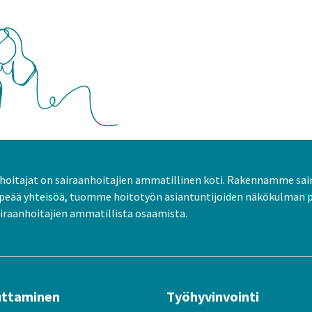
oitajat on sairaanhoitajien ammatillinen koti. Rakennamme sai
peää yhteisöä, tuomme hoitotyön asiantuntijoiden näkökulman 
raanhoitajien ammatillista osaamista.
uttaminen
Työhyvinvointi