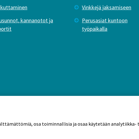
ikuttaminen
Vinkkejä jaksamiseen
usunnot, kannanotot ja
Perusasiat kuntoon
portit
työpaikalla
älttämättömiä, osa toiminnallisia ja osaa käytetään analytiikka- t
tekäytännöt