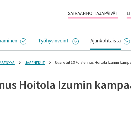
SAIRAANHOITAJAPÄIVÄT
L
aaminen
Työhyvinvointi
Ajankohtaista
ALIKKO
AVAA ALASIVUJEN VALIKKO
AVAA ALASIVUJEN VALI
A
Uusi etu! 10 % alennus Hoitola Izumin kam
ÄSENYYS
JÄSENEDUT
nnus Hoitola Izumin kamp