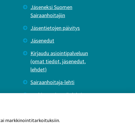
Jäseneksi Suomen
Sairaanhoitajiin
Jäsentietojen päivitys
Jäsenedut
Kirjaudu asiointipalveluun
(omat tiedot, jäsenedut,
lehdet)
Sairaanhoitaja-lehti
Tutkiva Hoitotyö -lehti
ai markkinointitarkoituksiin.