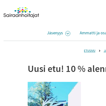
Siirry sisältöön
Etusivulle
Jäsenyys
Ammatti ja os
AVAA ALASIVUJEN V
ETUSIVU
J
Uusi etu! 10 % ale