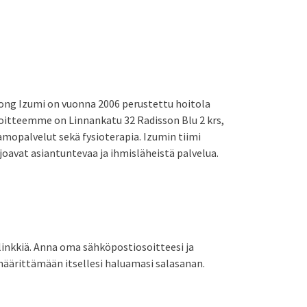
ng Izumi on vuonna 2006 perustettu hoitola
soitteemme on Linnankatu 32 Radisson Blu 2 krs,
amopalvelut sekä fysioterapia. Izumin tiimi
joavat asiantuntevaa ja ihmisläheistä palvelua.
-linkkiä. Anna oma sähköpostiosoitteesi ja
t määrittämään itsellesi haluamasi salasanan.