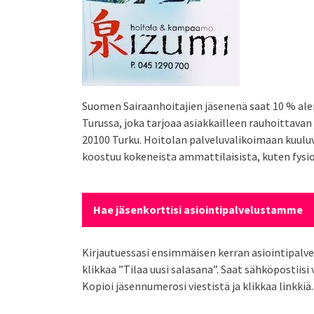
Suomen Sairaanhoitajien jäsenenä saat 10 % al
Turussa, joka tarjoaa asiakkailleen rauhoittava
20100 Turku. Hoitolan palveluvalikoimaan kuuluv
koostuu kokeneista ammattilaisista, kuten fysio
Hae jäsenkorttisi asiointipalvelustamme
Kirjautuessasi ensimmäisen kerran asiointipalvel
klikkaa ”Tilaa uusi salasana”. Saat sähköpostiisi
Kopioi jäsennumerosi viestistä ja klikkaa linkkiä