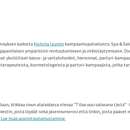
ennuksen kaikista
Hoitola Izumin
kampaamopalveluista. Spa & Salo
n japanilaisen ympäristön rentoutumiseen ja virkistäytymiseen. O
at yksilölliset kasvo- ja vartalohoidot, hieronnat, parturi-kampa
terapeuteista, kosmetologeista ja parturi-kampaajista, jotka tar
uun, klikkaa sivun alalaidassa olevaa ”Tilaa uusi salasana tästä” 
 viestin, josta löydät sekä jäsennumerosi että linkin, josta pääse
.
Lue lisää asiointipalvelustamme.