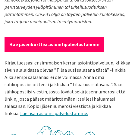
perusterveyden ylläpitäminen tai urheilusuorituksen
parantaminen. Ole.Fit Lohja on täyden palvelun kuntokeskus,
joka tarjoaa monipuolisen treeniympäristön.
Hae jäsenkorttisi asiointipalvelustamme
Kirjautuessasi ensimmäisen kerran asiointipalveluun, klikkaa
sivun alalaidassa olevaa ”Tilaa uusi salasana tästä” -linkkiä.
Aikaisempi salasanasi ei ole voimassa. Anna oma
sähköpostiosoitteesi ja klikkaa ”Tilaa uusi salasana”. Saat
sähköpostiisi viestin, josta löydät sekä jäsennumerosi että
linkin, josta pääset määrittämään itsellesi haluamasi
salasanan. Kopioi jäsennumerosi viestistä ja klikkaa
linkkiä.
Lue lisää asiointipalvelustamme.