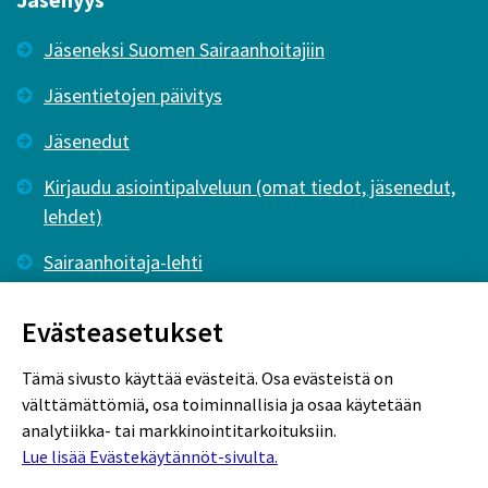
Jäseneksi Suomen Sairaanhoitajiin
Jäsentietojen päivitys
Jäsenedut
Kirjaudu asiointipalveluun (omat tiedot, jäsenedut,
lehdet)
Sairaanhoitaja-lehti
Tutkiva Hoitotyö -lehti
Evästeasetukset
Tämä sivusto käyttää evästeitä. Osa evästeistä on
välttämättömiä, osa toiminnallisia ja osaa käytetään
analytiikka- tai markkinointitarkoituksiin.
Lue lisää Evästekäytännöt-sivulta.
Rekisteriseloste