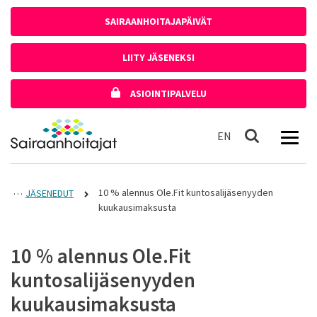
Siirry sisältöön
SAIRAANHOITAJAPÄIVÄT
LIITY JÄSENEKSI
ASIOINTIPALVELU
Etusivulle
In English
EN
Haku
10 % alennus Ole.Fit kuntosalijäsenyyden
JÄSENEDUT
kuukausimaksusta
10 % alennus Ole.Fit
kuntosalijäsenyyden
kuukausimaksusta