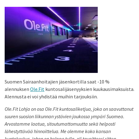
Suomen Sairaanhoitajien jäsenkortilla saat -10 %
alennuksen
Ole.Fit
kuntosalijäsenyyksien kuukausimaksuista.
Alennusta ei voi yhdistää muihin tarjouksiin.
Ole.Fit Lohja on osa Ole.Fit kuntosaliketjua, joka on saavuttanut
suuren suosion liikunnan ystävien joukossa ympäri Suomea.
Arvostamme laatua, sitoutumattomuutta sekä helposti
lähestyttävää hinnoittelua. Me olemme koko kansan
kuntokeskus, johon on helppo tulla, oli tavoitteesi sitten