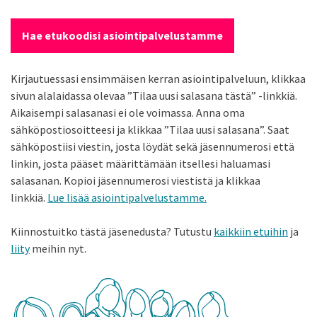
Hae etukoodisi asiointipalvelustamme
Kirjautuessasi ensimmäisen kerran asiointipalveluun, klikkaa
sivun alalaidassa olevaa ”Tilaa uusi salasana tästä” -linkkiä.
Aikaisempi salasanasi ei ole voimassa. Anna oma
sähköpostiosoitteesi ja klikkaa ”Tilaa uusi salasana”. Saat
sähköpostiisi viestin, josta löydät sekä jäsennumerosi että
linkin, josta pääset määrittämään itsellesi haluamasi
salasanan. Kopioi jäsennumerosi viestistä ja klikkaa
linkkiä.
Lue lisää asiointipalvelustamme.
Kiinnostuitko tästä jäsenedusta? Tutustu
kaikkiin etuihin
ja
liity
meihin nyt.