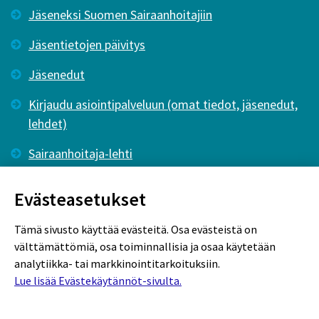
Jäseneksi Suomen Sairaanhoitajiin
Jäsentietojen päivitys
Jäsenedut
Kirjaudu asiointipalveluun (omat tiedot, jäsenedut,
lehdet)
Sairaanhoitaja-lehti
Tutkiva Hoitotyö -lehti
Evästeasetukset
Tämä sivusto käyttää evästeitä. Osa evästeistä on
välttämättömiä, osa toiminnallisia ja osaa käytetään
analytiikka- tai markkinointitarkoituksiin.
Lue lisää Evästekäytännöt-sivulta.
Rekisteriseloste
Tietosuojaseloste