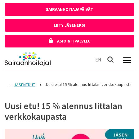
Siirry sisältöön
SAIRAANHOITAJAPÄIVÄT
LIITY JÄSENEKSI
ASIOINTIPALVELU
Etusivulle
In English
EN
Haku
Uusi etu! 15 % alennus Iittalan verkkokaupasta
JÄSENEDUT
Uusi etu! 15 % alennus Iittalan
verkkokaupasta