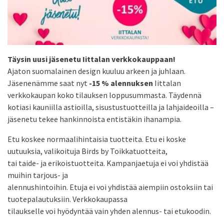
Täysin uusi jäsenetu Iittalan verkkokauppaan!
Ajaton suomalainen design kuuluu arkeen ja juhlaan.
Jäsenenämme saat nyt
-15 % alennuksen
Iittalan
verkkokaupan koko tilauksen loppusummasta. Täydennä
kotiasi kauniilla astioilla, sisustustuotteilla ja lahjaideoilla –
jäsenetu tekee hankinnoista entistäkin ihanampia.
Etu koskee normaalihintaisia tuotteita. Etu ei koske
uutuuksia, valikoituja Birds by Toikkatuotteita,
tai taide- ja erikoistuotteita. Kampanjaetuja ei voi yhdistää
muihin tarjous- ja
alennushintoihin. Etuja ei voi yhdistää aiempiin ostoksiin tai
tuotepalautuksiin. Verkkokaupassa
tilaukselle voi hyödyntää vain yhden alennus- tai etukoodin.