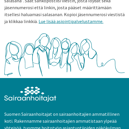
salasana”. Saat sähköpostiisi viestin, josta löydät sekä
jäsennumerosi että linkin, josta pääset määrittämään
itsellesi haluamasi salasanan. Kopioi jäsennumerosi viestistä
ja klikkaa linkkiä.
Lue lisää asiointipalvelustamme.
Suomen Sairaanhoitajat on sairaanhoitajien ammatillinen
koti. Rakennamme sairaanhoitajien ammatistaan ylpeää
yhteisöä, tuomme hoitotyön asiantuntijoiden näkökulman