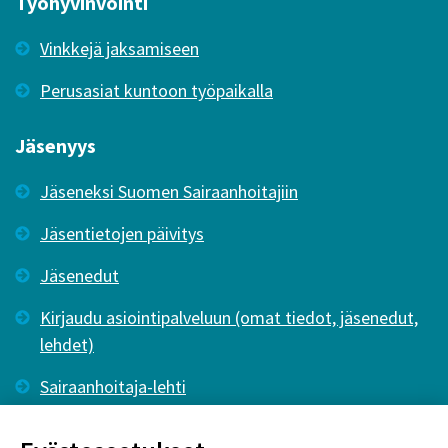
Työhyvinvointi
Vinkkejä jaksamiseen
Perusasiat kuntoon työpaikalla
Jäsenyys
Jäseneksi Suomen Sairaanhoitajiin
Jäsentietojen päivitys
Jäsenedut
Kirjaudu asiointipalveluun (omat tiedot, jäsenedut,
lehdet)
Sairaanhoitaja-lehti
Tutkiva Hoitotyö -lehti