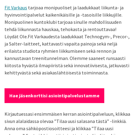
Fit Varkaus
tarjoaa monipuoliset ja laadukkaat liikunta- ja
hyvinvointipalvelut kaikenikäisille ja -tasoisille liikkujille.
Monipuolinen kuntoklubi tarjoaa sinulle mahdollisuuden
tehdä liikunnasta hauskaa, tehokasta ja rentouttavaa!
Löydät Ole.Fit Varkaudesta laadukkaat Technogym-, Precor-,
ja Salter-laitteet, kattavasti vapaita painoja sekä neljä
erilaista studiota ryhmien liikkumiseen sekä rennon ja
kannustavan treenitunnelman. Olemme saaneet runsaasti
kiitosta hyvästä ilmapiiristä sekä innovatiivisesta, jatkuvasti
kehittyvästä sekä asiakaslähtöisestä toiminnasta.
Hae jäsenkorttisi asiointipalvelustamme
Kirjautuessasi ensimmäisen kerran asiointipalveluun, klikkaa
sivun alalaidassa olevaa ”Tilaa uusi salasana tästä” -linkkiä.
Anna oma sähköpostiosoitteesi ja klikkaa ”Tilaa uusi