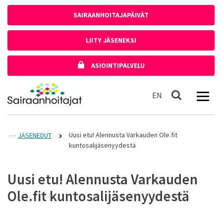
Siirry sisältöön
SAIRAANHOITAJAPÄIVÄT
LIITY JÄSENEKSI
ASIOINTIPALVELU
Etusivulle
In English
EN
Haku
Uusi etu! Alennusta Varkauden Ole.fit
JÄSENEDUT
kuntosalijäsenyydestä
Uusi etu! Alennusta Varkauden
Ole.fit kuntosalijäsenyydestä