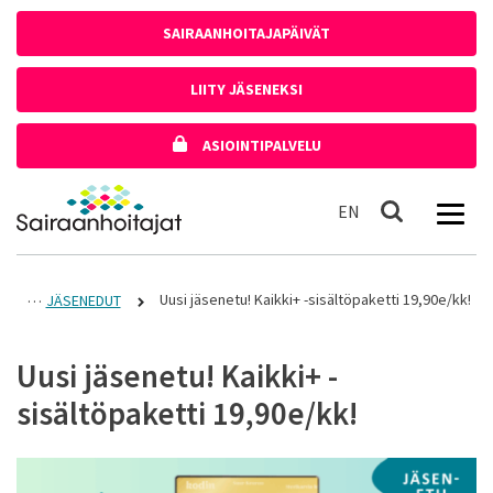
Siirry sisältöön
SAIRAANHOITAJAPÄIVÄT
LIITY JÄSENEKSI
ASIOINTIPALVELU
Etusivulle
In English
EN
Haku
Uusi jäsenetu! Kaikki+ -sisältöpaketti 19,90e/kk!
JÄSENEDUT
Uusi jäsenetu! Kaikki+ -
sisältöpaketti 19,90e/kk!