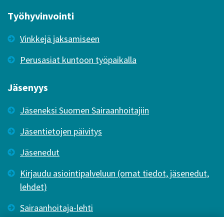
Työhyvinvointi
Vinkkejä jaksamiseen
Perusasiat kuntoon työpaikalla
Jäsenyys
Jäseneksi Suomen Sairaanhoitajiin
Jäsentietojen päivitys
Jäsenedut
Kirjaudu asiointipalveluun (omat tiedot, jäsenedut,
lehdet)
Sairaanhoitaja-lehti