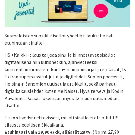
Suomalaisten suosikkisisällöt yhdellä tilauksella nyt
etuhintaan sinulle!
HS +Kaikki -tilaus tarjoaa sinulle kiinnostavat sisällöt
digitaalisena niin uutishetkiin, ajanvietteeksi
kuin rentoutumiseen. Ruutu+:n huippusarjat ja elokuvat, IS
Extran supersuositut jutut ja digilehdet, Suplan podcastit,
Helsingin Sanomien uutiset ja artikkelit, sekä parhaat
digiaikakauslehdet kuten Me Naiset, Hyvä terveys ja Kodin
Kuvalehti. Pääset lukemaan myös 13 muun uutismedian
sisällöt.
Etu on hyödynnettävissäsi, mikäli sinulla ei ole ollut HS-
tilausta edellisen 3kk aikana.
Etuhintasi vain 19,90 €/kk, säästät 28 %.
(Norm. 27,90