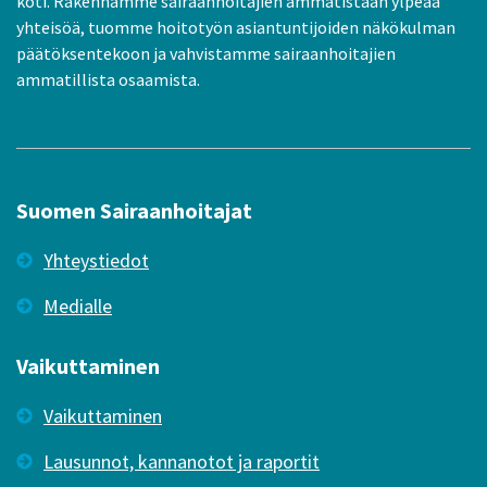
koti. Rakennamme sairaanhoitajien ammatistaan ylpeää
yhteisöä, tuomme hoitotyön asiantuntijoiden näkökulman
päätöksentekoon ja vahvistamme sairaanhoitajien
ammatillista osaamista.
Suomen Sairaanhoitajat
Yhteystiedot
Medialle
Vaikuttaminen
Vaikuttaminen
Lausunnot, kannanotot ja raportit