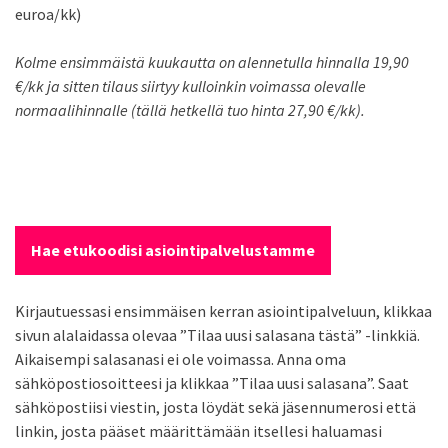
euroa/kk)
Kolme ensimmäistä kuukautta on alennetulla hinnalla 19,90
€/kk ja sitten tilaus siirtyy kulloinkin voimassa olevalle
normaalihinnalle (tällä hetkellä tuo hinta 27,90 €/kk).
Hae etukoodisi asiointipalvelustamme
Kirjautuessasi ensimmäisen kerran asiointipalveluun, klikkaa
sivun alalaidassa olevaa ”Tilaa uusi salasana tästä” -linkkiä.
Aikaisempi salasanasi ei ole voimassa. Anna oma
sähköpostiosoitteesi ja klikkaa ”Tilaa uusi salasana”. Saat
sähköpostiisi viestin, josta löydät sekä jäsennumerosi että
linkin, josta pääset määrittämään itsellesi haluamasi