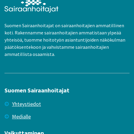
Suomen Sairaanhoitajat on sairaanhoitajien ammatillinen
koti. Rakennamme sairaanhoitajien ammatistaan ylpeää
yhteisöä, tuomme hoitotyön asiantuntijoiden näkökulman
päätöksentekoon ja vahvistamme sairaanhoitajien
ammatillista osaamista.
Suomen Sairaanhoitajat
Yhteystiedot
Medialle
Vaikuttaminen