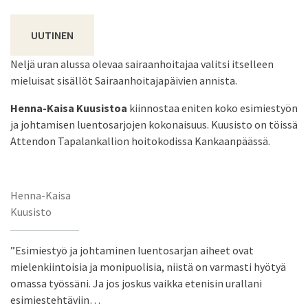
UUTINEN
Neljä uran alussa olevaa sairaanhoitajaa valitsi itselleen
mieluisat sisällöt Sairaanhoitajapäivien annista.
Henna-Kaisa Kuusistoa
kiinnostaa eniten koko esimiestyön
ja johtamisen luentosarjojen kokonaisuus. Kuusisto on töissä
Attendon Tapalankallion hoitokodissa Kankaanpäässä.
Henna-Kaisa
Kuusisto
”Esimiestyö ja johtaminen luentosarjan aiheet ovat
mielenkiintoisia ja monipuolisia, niistä on varmasti hyötyä
omassa työssäni. Ja jos joskus vaikka etenisin urallani
esimiestehtäviin…