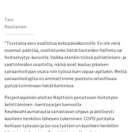
Taru
Rautiainen
”Torstaina aion osallistua kokopäiväkurssille. En ole vielä
osannut päättää, osallistunko hätätilanteiden hallinta vai
hoitoelvytys-kurssille. Vaikka olenkin töissä palliatiivisen- ja
saattohoidon osastolla, nämä asiat kuuluu jokaisen
sairaanhoitajan osata niin työssä kuin vapaa-ajallakin. Meillä
sairaanhoitajilla on ammattimme puolesta velvollisuus
pystyä toimimaan hätätilanteissa.
Perjantaipäivän aloitan Näyttöön perustuvan hoitotyön
kehittäminen -luentosarjan luennolla
Keuhkoahtaumatautia sairastavan ohjaus ja äkillisesti
kuolleen henkilön läheisen tukeminen. COPD potilaita
kohtaan työssäni ja iso osa työtäni on kuolleen henkilön