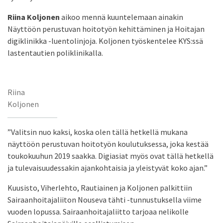
Riina Koljonen
aikoo mennä kuuntelemaan ainakin
Näyttöön perustuvan hoitotyön kehittäminen ja Hoitajan
digiklinikka -luentolinjoja. Koljonen työskentelee KYS:ssä
lastentautien poliklinikalla.
Riina
Koljonen
”Valitsin nuo kaksi, koska olen tällä hetkellä mukana
näyttöön perustuvan hoitotyön koulutuksessa, joka kestää
toukokuuhun 2019 saakka. Digiasiat myös ovat tällä hetkellä
ja tulevaisuudessakin ajankohtaisia ja yleistyvät koko ajan.”
Kuusisto, Viherlehto, Rautiainen ja Koljonen palkittiin
Sairaanhoitajaliiton Nouseva tähti -tunnustuksella viime
vuoden lopussa. Sairaanhoitajaliitto tarjoaa nelikolle