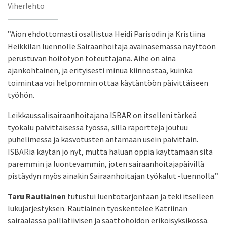
Viherlehto
”Aion ehdottomasti osallistua Heidi Parisodin ja Kristiina
Heikkilän luennolle Sairaanhoitaja avainasemassa näyttöön
perustuvan hoitotyön toteuttajana. Aihe on aina
ajankohtainen, ja erityisesti minua kiinnostaa, kuinka
toimintaa voi helpommin ottaa käytäntöön päivittäiseen
työhön.
Leikkaussalisairaanhoitajana ISBAR on itselleni tärkeä
työkalu päivittäisessä työssä, sillä raportteja joutuu
puhelimessa ja kasvotusten antamaan usein päivittäin.
ISBARia käytän jo nyt, mutta haluan oppia käyttämään sitä
paremmin ja luontevammin, joten sairaanhoitajapäivillä
pistäydyn myös ainakin Sairaanhoitajan työkalut -luennolla.”
Taru Rautiainen
tutustui luentotarjontaan ja teki itselleen
lukujärjestyksen. Rautiainen työskentelee Katriinan
sairaalassa palliatiivisen ja saattohoidon erikoisyksikössä.