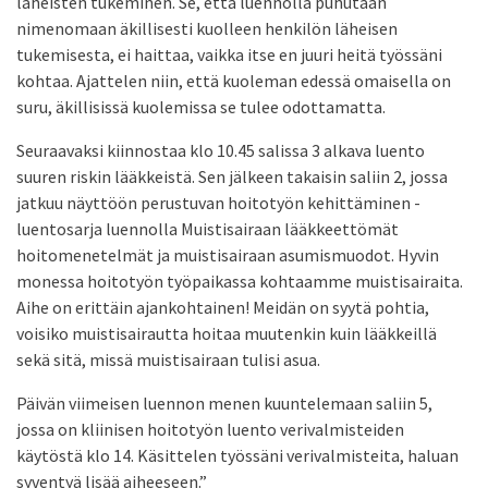
läheisten tukeminen. Se, että luennolla puhutaan
nimenomaan äkillisesti kuolleen henkilön läheisen
tukemisesta, ei haittaa, vaikka itse en juuri heitä työssäni
kohtaa. Ajattelen niin, että kuoleman edessä omaisella on
suru, äkillisissä kuolemissa se tulee odottamatta.
Seuraavaksi kiinnostaa klo 10.45 salissa 3 alkava luento
suuren riskin lääkkeistä. Sen jälkeen takaisin saliin 2, jossa
jatkuu näyttöön perustuvan hoitotyön kehittäminen -
luentosarja luennolla Muistisairaan lääkkeettömät
hoitomenetelmät ja muistisairaan asumismuodot. Hyvin
monessa hoitotyön työpaikassa kohtaamme muistisairaita.
Aihe on erittäin ajankohtainen! Meidän on syytä pohtia,
voisiko muistisairautta hoitaa muutenkin kuin lääkkeillä
sekä sitä, missä muistisairaan tulisi asua.
Päivän viimeisen luennon menen kuuntelemaan saliin 5,
jossa on kliinisen hoitotyön luento verivalmisteiden
käytöstä klo 14. Käsittelen työssäni verivalmisteita, haluan
syventyä lisää aiheeseen.”