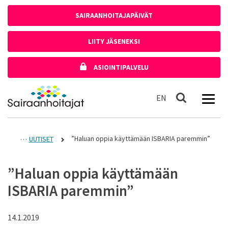
Siirry sisältöön
SAIRAANHOITAJAPÄIVÄT
LIITY JÄSENEKSI
ASIOINTIPALVELU
Etusivulle
In English
EN
Haku
”Haluan oppia käyttämään ISBARIA paremmin”
UUTISET
”Haluan oppia käyttämään
ISBARIA paremmin”
14.1.2019