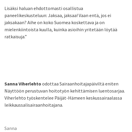
Lisäksi haluan ehdottomasti osallistua
paneelikeskusteluun: Jaksaa, jaksaa! Vaan entä, jos ei
jaksakaan? Aihe on koko Suomea koskettava ja on
mielenkiintoista kuulla, kuinka asioihin yritetään löytää
ratkaisuja.”
Sanna Viherlehto
odottaa Sairaanhoitajapäiviltä eniten
Näyttöön perustuvan hoitotyön kehittämisen luentosarjaa.
Viherlehto työskentelee Päijät-Hämeen keskussairaalassa
leikkaussalisairaanhoitajana.
Sanna