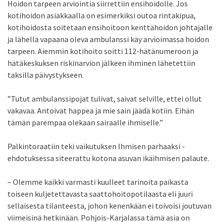
Hoidon tarpeen arviointia siirrettiin ensihoidolle. Jos
kotihoidon asiakkaalla on esimerkiksi outoa rintakipua,
kotihoidosta soitetaan ensihoitoon kenttähoidon johtajalle
ja lähellä vapaana oleva ambulanssi käy arvioimassa hoidon
tarpeen. Aiemmin kotihoito soitti 112-hätänumeroon ja
hätäkeskuksen riskinarvion jälkeen ihminen lähetettiin
taksilla päivystykseen.
”Tutut ambulanssipojat tulivat, saivat selville, ettei ollut
vakavaa. Antoivat happea ja mie sain jäädä kotiin. Eihän
tämän parempaa olekaan sairaalle ihmiselle.”
Palkintoraatiin teki vaikutuksen Ihmisen parhaaksi -
ehdotuksessa siteerattu kotona asuvan ikäihmisen palaute.
– Olemme kaikki varmasti kuulleet tarinoita paikasta
toiseen kuljetettavasta saattohoitopotilaasta eli juuri
sellaisesta tilanteesta, johon kenenkään ei toivoisi joutuvan
viimeisinä hetkinään. Pohjois-Karjalassa tämä asia on