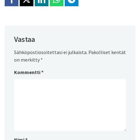
Jaa Facebookissa
Jaa X:ssä
Jaa Linkedinissä
Jaa Whatsappissa
Jaa Telegramissa
Vastaa
Sähköpostiosoitettasi ei julkaista.
Pakolliset kentät
on merkitty
*
Kommentti
*
Nimi
*