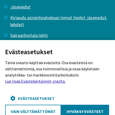
Jäsenedut
Kirjaudu asiointipalveluun (omat tiedot, jäsenedut,
lehdet)
Sairaanhoitaja-lehti
Tutkiva Hoitotyö -lehti
Evästeasetukset
Tämä sivusto käyttää evästeitä. Osa evästeistä on
välttämättömiä, osa toiminnallisia ja osaa käytetään
analytiikka- tai markkinointitarkoituksiin.
Lue lisää Evästekäytännöt-sivulta.
Rekisteriseloste
Tietosuojaseloste
Evästekäytännöt
EVÄSTEASETUKSET
VAIN VÄLTTÄMÄTTÖMÄT
HYVÄKSY EVÄSTEET