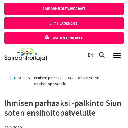
Siirry sisältöön
SAIRAANHOITAJAPÄIVÄT
LIITY JÄSENEKSI
ASIOINTIPALVELU
Etusivulle
In English
EN
Haku
Ihmisen parhaaksi -palkinto Siun soten
UUTISET
ensihoitopalvelulle
Ihmisen parhaaksi -palkinto Siun
soten ensihoitopalvelulle
21.3.2019