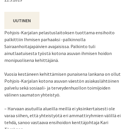
UUTINEN
Pohjois-Karjalan pelastuslaitoksen tuottama ensihoito
palkittiin Ihmisen parhaaksi -palkinnolla
Sairaanhoitajapäivien avajaisissa. Palkinto tuli
ainutlaatuisesta työstä kotona asuvan ihmisen hoidon
monipuolisena kehittäjänä.
Vuosia kestäneen kehittämisen punaisena lankana on ollut
Pohjois-Karjalan kotona asuvan väestön asiakaslähtöinen
palvelu sekä sosiaali- ja terveydenhuollon toimijoiden
välinen saumaton yhteistyö.
– Harvaan asutuilla alueilla meillä ei yksinkertaisesti ole
varaa siihen, että yhteistyötä eri ammattiryhmien välillä ei
tehdä, sanoo vastaava ensihoidon kenttäjohtaja Kari