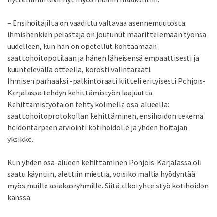
– Ensihoitajilta on vaadittu valtavaa asennemuutosta:
ihmishenkien pelastaja on joutunut määrittelemään työnsä
uudelleen, kun hän on opetellut kohtaamaan
saattohoitopotilaan ja hänen läheisensä empaattisesti ja
kuuntelevalla otteella, korosti valintaraati.
Ihmisen parhaaksi -palkintoraati kiitteli erityisesti Pohjois-
Karjalassa tehdyn kehittämistyön laajuutta.
Kehittämistyötä on tehty kolmella osa-alueella:
saattohoitoprotokollan kehittäminen, ensihoidon tekemä
hoidontarpeen arviointi kotihoidolle ja yhden hoitajan
yksikkö.
Kun yhden osa-alueen kehittäminen Pohjois-Karjalassa oli
saatu käyntiin, alettiin miettiä, voisiko mallia hyödyntää
myös muille asiakasryhmille. Siitä alkoi yhteistyö kotihoidon
kanssa.