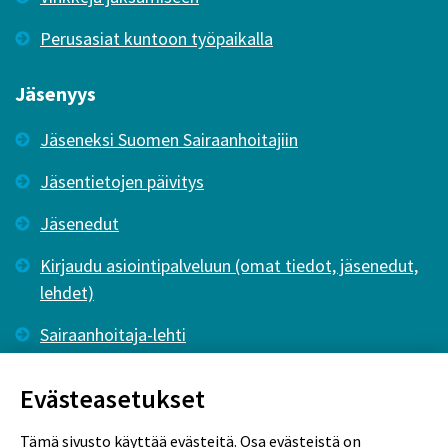
Perusasiat kuntoon työpaikalla
Jäsenyys
Jäseneksi Suomen Sairaanhoitajiin
Jäsentietojen päivitys
Jäsenedut
Kirjaudu asiointipalveluun (omat tiedot, jäsenedut,
lehdet)
Sairaanhoitaja-lehti
Tutkiva Hoitotyö -lehti
Evästeasetukset
Tämä sivusto käyttää evästeitä. Osa evästeistä on