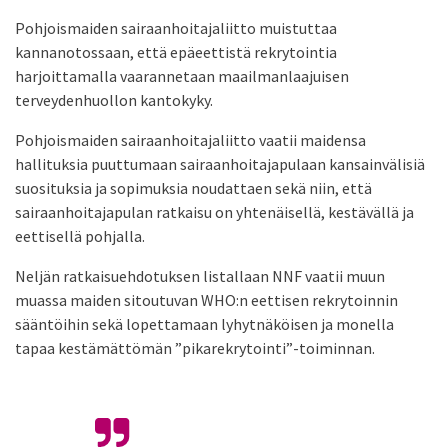
Pohjoismaiden sairaanhoitajaliitto muistuttaa
kannanotossaan, että epäeettistä rekrytointia
harjoittamalla vaarannetaan maailmanlaajuisen
terveydenhuollon kantokyky.
Pohjoismaiden sairaanhoitajaliitto vaatii maidensa
hallituksia puuttumaan sairaanhoitajapulaan kansainvälisiä
suosituksia ja sopimuksia noudattaen sekä niin, että
sairaanhoitajapulan ratkaisu on yhtenäisellä, kestävällä ja
eettisellä pohjalla.
Neljän ratkaisuehdotuksen listallaan NNF vaatii muun
muassa maiden sitoutuvan WHO:n eettisen rekrytoinnin
sääntöihin sekä lopettamaan lyhytnäköisen ja monella
tapaa kestämättömän ”pikarekrytointi”-toiminnan.