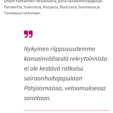
lyhyen tähtäimen ratkaisuista, joilla sairaanhoitajapulaa
Färsaarilla, Islannissa, Norjassa, Ruotsissa, Suomessa ja
Tanskassa ratkotaan.
Nykyinen riippuvuutemme
kansainvälisestä rekrytoinnista
ei ole kestävä ratkaisu
sairaanhoitajapulaan
Pohjoismaissa, vetoomuksessa
sanotaan.