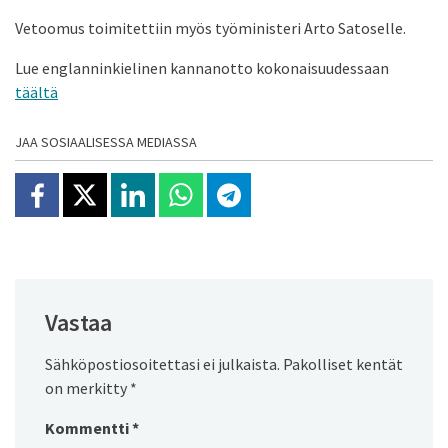
Vetoomus toimitettiin myös työministeri Arto Satoselle.
Lue englanninkielinen kannanotto kokonaisuudessaan
täältä
JAA SOSIAALISESSA MEDIASSA
Jaa Facebookissa
Jaa X:ssä
Jaa Linkedinissä
Jaa Whatsappissa
Jaa Telegramissa
Vastaa
Sähköpostiosoitettasi ei julkaista.
Pakolliset kentät
on merkitty
*
Kommentti
*