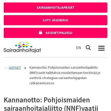
Siirry sisältöön
SAIRAANHOITAJAPÄIVÄT
LIITY JÄSENEKSI
ASIOINTIPALVELU
Etusivulle
In English
EN
Haku
Kannanotto: Pohjoismaiden sairaanhoitajaliitto
UUTISET
(NNF)vaatii hallituksia noudattamaan kestävää ja
eettistä strategiaa sairaanhoitajapulan
ratkaisemisessa
Kannanotto: Pohjoismaiden
sairaanhoitajaliitto (NNF)vaatii