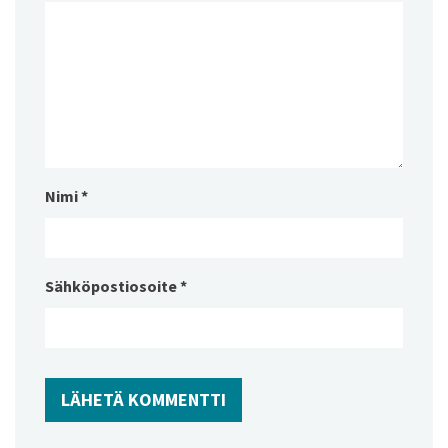
Nimi
*
Sähköpostiosoite
*