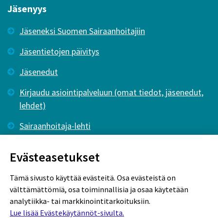
Jäsenyys
Jäseneksi Suomen Sairaanhoitajiin
Jäsentietojen päivitys
Jäsenedut
Kirjaudu asiointipalveluun (omat tiedot, jäsenedut,
lehdet)
Sairaanhoitaja-lehti
Tutkiva Hoitotyö -lehti
Evästeasetukset
Tämä sivusto käyttää evästeitä. Osa evästeistä on
välttämättömiä, osa toiminnallisia ja osaa käytetään
analytiikka- tai markkinointitarkoituksiin.
Lue lisää Evästekäytännöt-sivulta.