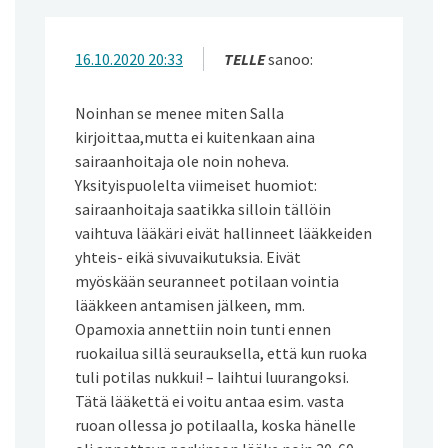
16.10.2020 20:33
TELLE
sanoo:
Noinhan se menee miten Salla
kirjoittaa,mutta ei kuitenkaan aina
sairaanhoitaja ole noin noheva.
Yksityispuolelta viimeiset huomiot:
sairaanhoitaja saatikka silloin tällöin
vaihtuva lääkäri eivät hallinneet lääkkeiden
yhteis- eikä sivuvaikutuksia. Eivät
myöskään seuranneet potilaan vointia
lääkkeen antamisen jälkeen, mm.
Opamoxia annettiin noin tunti ennen
ruokailua sillä seurauksella, että kun ruoka
tuli potilas nukkui! – laihtui luurangoksi.
Tätä lääkettä ei voitu antaa esim. vasta
ruoan ollessa jo potilaalla, koska hänelle