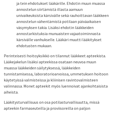
ja tein ehdotukset lääkärille. Ehdotin muun muassa
annostelun siirtämistä illasta aamuun
univaikeuksista kärsivälle sekä rauhoittavan lääkkeen
annostelun vähentämistä potilaan päiväaikaisen
väsymyksen takia. Lisäksi ehdotin lääkkeiden
annostarkistuksia munuaisten vajaatoiminnasta
kärsivälle vanhukselle. Lääkäri muutti lääkitykset
ehdotusten mukaan.
Perinteisesti hoitoyksikkö on tilannut lääkkeet apteekista.
Lääkejakelun lisäksi apteekissa osataan neuvoa muun
muassa lääkkeiden säilytyksessä, lääkkeiden
tunnistamisessa, laboratorioarvoissa, ummetuksen hoitoon
käytetyissä valmisteissa ja kliinisen ravintovalmisteen
valinnassa. Monet apteekit myös luennoivat ajankohtaisista
aiheista.
Lääkitysturvallisuus on osa potilasturvallisuutta, missä
apteekin farmaseuteilla ja proviisoreilla on paljon