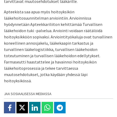
tarvittavat muutosehdotukset lääkärille.
Apteekista saa apua myös hoitoyksikön
lääkehoitosuunnitelman arviointiin. Arvioinnissa
hyödynnetään Apteekkariliiton kehittämää Turvallisen
lääkehoidon tuki -palvelua. Arviointi voidaan räätälöidä
hoitoyksikköön sopivaksi. Arviointityökaluja ovat turvallinen
koneellinen annosjakelu, lääkekaapin tarkastus ja
turvallinen lääkelogistiikka, turvallisen lääkehoidon
toteutuminen ja turvallisen lääkehoidon edellytykset.
Farmaseutti haastattelee ja havainnoi hoitoyksikön
lääkehoitoprosessia ja tekee tarvittaessa
muutosehdotukset, jotka käydään yhdessä läpi
hoitoyksikössä.
JAA SOSIAALISESSA MEDIASSA
Jaa Facebookissa
Jaa X:ssä
Jaa Linkedinissä
Jaa Whatsappissa
Jaa Telegramissa