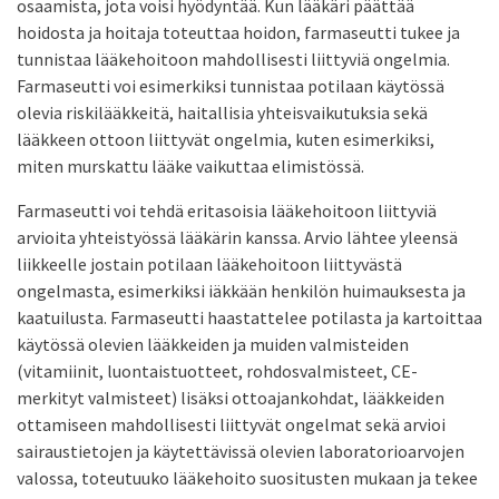
osaamista, jota voisi hyödyntää. Kun lääkäri päättää
hoidosta ja hoitaja toteuttaa hoidon, farmaseutti tukee ja
tunnistaa lääkehoitoon mahdollisesti liittyviä ongelmia.
Farmaseutti voi esimerkiksi tunnistaa potilaan käytössä
olevia riskilääkkeitä, haitallisia yhteisvaikutuksia sekä
lääkkeen ottoon liittyvät ongelmia, kuten esimerkiksi,
miten murskattu lääke vaikuttaa elimistössä.
Farmaseutti voi tehdä eritasoisia lääkehoitoon liittyviä
arvioita yhteistyössä lääkärin kanssa. Arvio lähtee yleensä
liikkeelle jostain potilaan lääkehoitoon liittyvästä
ongelmasta, esimerkiksi iäkkään henkilön huimauksesta ja
kaatuilusta. Farmaseutti haastattelee potilasta ja kartoittaa
käytössä olevien lääkkeiden ja muiden valmisteiden
(vitamiinit, luontaistuotteet, rohdosvalmisteet, CE-
merkityt valmisteet) lisäksi ottoajankohdat, lääkkeiden
ottamiseen mahdollisesti liittyvät ongelmat sekä arvioi
sairaustietojen ja käytettävissä olevien laboratorioarvojen
valossa, toteutuuko lääkehoito suositusten mukaan ja tekee