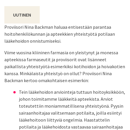
UUTINEN
Proviisori Nina Backman haluaa entisestään parantaa
hoitohenkilökunnan ja apteekkien yhteistyötä potilaan
lääkehoidon onnistumiseksi.
Viime vuosina kliininen farmasia on yleistynyt ja monessa
apteekissa farmaseutit ja proviisorit ovat lisänneet
paikallista yhteistyötä esimerkiksi kotihoidon ja hoivakotien
kanssa. Minkälaista yhteistyö on ollut? Proviisori Nina
Backman kertoo omakohtaisen esimerkin:
Tein lääkehoidon arviointeja tuttuun hoitoyksikköön,
johon toimitamme lääkkeitä apteekista. Arviot
toteutettiin moniammatillisena yhteistyönä. Pyysin
sairaanhoitajaa valitsemaan potilaita, joilla esiintyi
lääkehoitoon liittyviä ongelmia. Haastattelin
potilaita ja lääkehoidosta vastaavaa sairaanhoitajaa