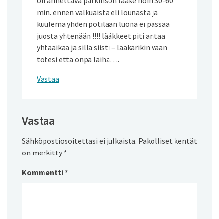
oli annettava parkinson lääke noin 30-60
min. ennen valkuaista eli lounasta ja
kuulema yhden potilaan luona ei passaa
juosta yhtenään !!!! lääkkeet piti antaa
yhtäaikaa ja sillä siisti – lääkärikin vaan
totesi että onpa laiha….
Vastaa
Vastaa
Sähköpostiosoitettasi ei julkaista.
Pakolliset kentät
on merkitty
*
Kommentti
*