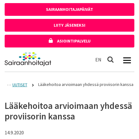
Siirry sisältöön
SAIRAANHOITAJAPÄIVÄT
LIITY JÄSENEKSI
ASIOINTIPALVELU
Etusivulle
In English
EN
Haku
Lääkehoitoa arvioimaan yhdessä proviisorin kanssa
UUTISET
Lääkehoitoa arvioimaan yhdessä
proviisorin kanssa
14.9.2020