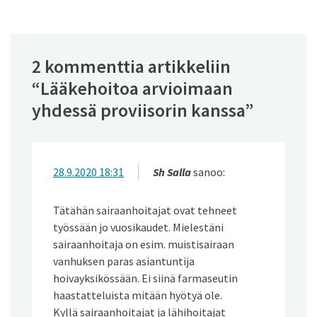
2 kommenttia artikkeliin
“
Lääkehoitoa arvioimaan
yhdessä proviisorin kanssa
”
28.9.2020 18:31
Sh Salla
sanoo:
Tätähän sairaanhoitajat ovat tehneet
työssään jo vuosikaudet. Mielestäni
sairaanhoitaja on esim. muistisairaan
vanhuksen paras asiantuntija
hoivayksikössään. Ei siinä farmaseutin
haastatteluista mitään hyötyä ole.
Kyllä sairaanhoitajat ja lähihoitajat