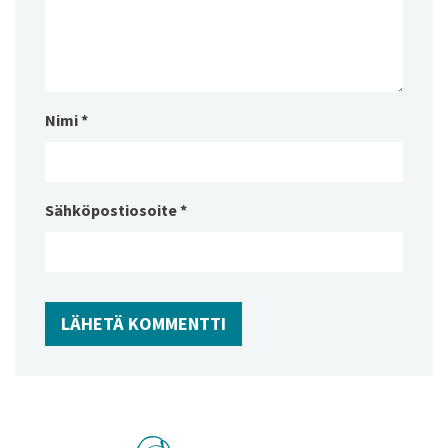
Nimi
*
Sähköpostiosoite
*