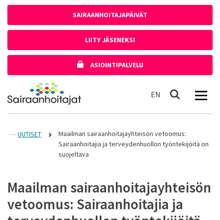
Siirry sisältöön
SAIRAANHOITAJAPÄIVÄT
LIITY JÄSENEKSI
ASIOINTIPALVELU
Etusivulle
In English
EN
Haku
Maailman sairaanhoitajayhteisön vetoomus:
UUTISET
Sairaanhoitajia ja terveydenhuollon työntekijöitä on
suojeltava
Maailman sairaanhoitajayhteisön
vetoomus: Sairaanhoitajia ja