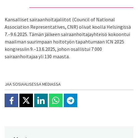
Kansalliset sairaanhoitajaliitot (Council of National
Association Representatives, CNR) olivat koolla Helsingissä
7.–9.6.2025. Tämän jälkeen sairaanhoitajayhteisö kokoontui
maailman suurimpaan hoitotyön tapahtumaan ICN 2025
kongressiin 9.–13.6.2025, johon osallistui 7 000
sairaanhoitajaa yli 130 maasta.
JAA SOSIAALISESSA MEDIASSA
Jaa Facebookissa
Jaa X:ssä
Jaa Linkedinissä
Jaa Whatsappissa
Jaa Telegramissa