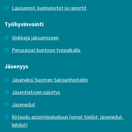
Lausunnot, kannanotot ja raportit
Työhyvinvointi
Vinkkejä jaksamiseen
Perusasiat kuntoon työpaikalla
Jäsenyys
Jäseneksi Suomen Sairaanhoitajiin
Jäsentietojen päivitys
Jäsenedut
Kirjaudu asiointipalveluun (omat tiedot, jäsenedut,
lehdet)