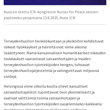
Kuva on otettu ICN-kongressin Nurses for Peace session
päätteeksi perjantaina 13.6.2025. Kuva: ICN
Terveydenhuollon henkilökuntaan ja yksiköihin kohdistuvat
räikeät hyökkäykset ja häirintä ovat viime aikoina
lisääntyneet. Nämä kansainvälisen humanitaarisen oikeuden
loukkaukset vaarantavat sairaanhoitajien ja muiden
terveydenhuollon työntekijöiden hengen, tuhoavat
terveydenhuoltojärjestelmiä ja vahingoittavat miljoonia
siviilejä.
Helsingissä viime viikolla koolla olleet kansalliset
sairaanhoitajaliitot tuomitsevat teot yksimielisesti ja
vaativat välittömiä toimia sairaanhoitajien ja
terveydenhuollon työntekijöiden suojelemiseksi kaikkialla
maailmassa. Vetoomuksen alullepanija on Norjan