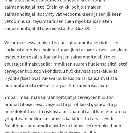
sairaanhoitajaliitto. Ensin kaikki pohjoismaiden
sairaanhoitajaliitot yhtyivät vetoomukseen ja sen jälkeen
vetoomus sai täysimääräisen tuen myös kansallisten
sairaanhoitajaliittojen edustajilta 8.6.2025.
Vetoomuksessa muistutetaan sairaanhoitajien kriittisen
tärkeästä roolista hoidon turvaajina tasavertaisesti kaikkien
osapuolten osalta. Kansallisten sairaanhoitajaliittojen
edustajat ilmaisivat äärimmäisen suuren huolensa siitä, että
terveydenhuoltoon kohdistuu hyökkäyksiä sota-alueilla.
Hyökkäykset ovat vakava loukkaus paitsi kansainvälistä
humanitaarista oikeutta myös ihmisarvoa vastaan.
Ympäri maailmaa sairaanhoitajat ja terveydenhuollon
ammattilaiset ovat väsymättä ja rohkeasti, vaaroista ja
henkilökohtaisista riskeistä piittaamatta jatkaneet elämää
ylläpitävän hoidon antamista kaikille sitä tarvitseville.
Maailman sairaanhoitajayhteisö haluaa vetoomuksellaan
osoittaa solidaarisuutensa ja tukensa kaikille