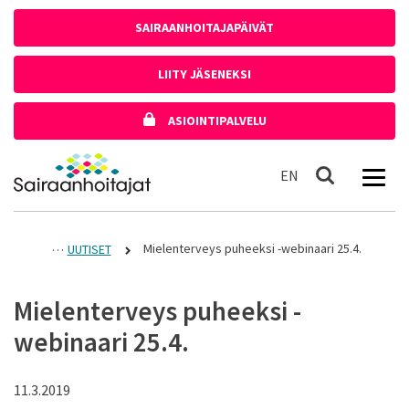
Siirry sisältöön
SAIRAANHOITAJAPÄIVÄT
LIITY JÄSENEKSI
ASIOINTIPALVELU
Etusivulle
In English
EN
Haku
Mielenterveys puheeksi -webinaari 25.4.
UUTISET
Mielenterveys puheeksi -
webinaari 25.4.
11.3.2019