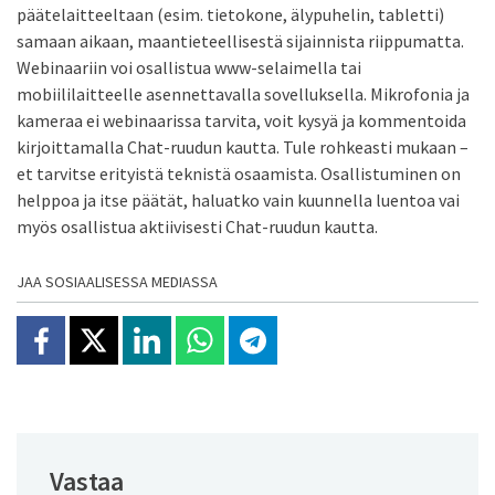
päätelaitteeltaan (esim. tietokone, älypuhelin, tabletti)
samaan aikaan, maantieteellisestä sijainnista riippumatta.
Webinaariin voi osallistua www-selaimella tai
mobiililaitteelle asennettavalla sovelluksella. Mikrofonia ja
kameraa ei webinaarissa tarvita, voit kysyä ja kommentoida
kirjoittamalla Chat-ruudun kautta. Tule rohkeasti mukaan –
et tarvitse erityistä teknistä osaamista. Osallistuminen on
helppoa ja itse päätät, haluatko vain kuunnella luentoa vai
myös osallistua aktiivisesti Chat-ruudun kautta.
JAA SOSIAALISESSA MEDIASSA
Jaa Facebookissa
Jaa X:ssä
Jaa Linkedinissä
Jaa Whatsappissa
Jaa Telegramissa
Vastaa