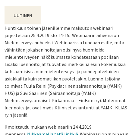
UUTINEN
Huhtikuun toinen jäsenillemme maksuton webinaari
järjestetään 25.4.2019 klo 14-15. Webinaarin aiheena on
Mielenterveys puheeksi. Webinaarissa tuodaan esille, mitä
vähintään jokaisen hoitajan olisi hyvä huomioida
mielenterveyden näkökulmasta kohdatessaan potilaan.
Lisäksi luennoitsijat tuovat esimerkkeinä esiin kokemuksia
kohtaamisista niin mielenterveys- ja päihdepalveluiden
asiakkailta kuin somatiikan puoleltakin. Luennoitsijoina
toimivat Tuula Reini (Psykiatrinen sairaanhoitaja (YAMK)
HUS) ja Suvi Saarinen (Sairaanhoitaja (YAMK)
Mielenterveysomaiset Pirkanmaa – FinFami ry). Molemmat
luennoitsijat ovat myös Kliiniset asiantuntijat YAMK- KLIAS
ry:n jäseniä.
Ilmoittaudu mukaan webinaariin 24.4.2019
mennessä
klikkaamalla tätä linkkiä
. Webinaari on avoin vain