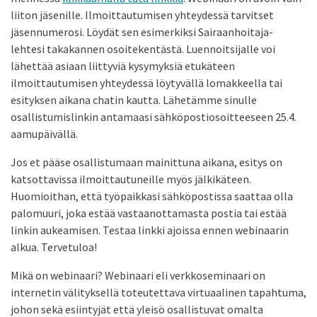
liiton jäsenille. Ilmoittautumisen yhteydessä tarvitset
jäsennumerosi. Löydät sen esimerkiksi Sairaanhoitaja-
lehtesi takakannen osoitekentästä. Luennoitsijalle voi
lähettää asiaan liittyviä kysymyksiä etukäteen
ilmoittautumisen yhteydessä löytyvällä lomakkeella tai
esityksen aikana chatin kautta. Lähetämme sinulle
osallistumislinkin antamaasi sähköpostiosoitteeseen 25.4.
aamupäivällä.
Jos et pääse osallistumaan mainittuna aikana, esitys on
katsottavissa ilmoittautuneille myös jälkikäteen.
Huomioithan, että työpaikkasi sähköpostissa saattaa olla
palomuuri, joka estää vastaanottamasta postia tai estää
linkin aukeamisen. Testaa linkki ajoissa ennen webinaarin
alkua. Tervetuloa!
Mikä on webinaari? Webinaari eli verkkoseminaari on
internetin välityksellä toteutettava virtuaalinen tapahtuma,
johon sekä esiintyjät että yleisö osallistuvat omalta