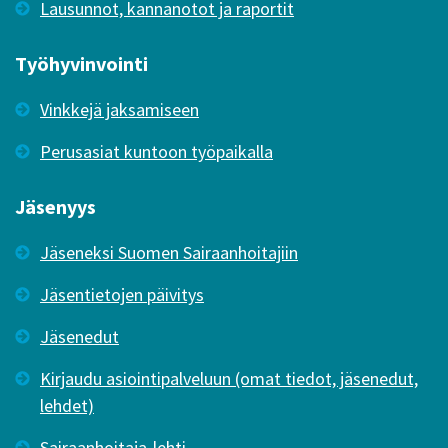
Lausunnot, kannanotot ja raportit
Työhyvinvointi
Vinkkejä jaksamiseen
Perusasiat kuntoon työpaikalla
Jäsenyys
Jäseneksi Suomen Sairaanhoitajiin
Jäsentietojen päivitys
Jäsenedut
Kirjaudu asiointipalveluun (omat tiedot, jäsenedut,
lehdet)
Sairaanhoitaja-lehti