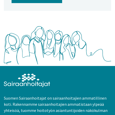
Suomen Sairaanhoitajat on sairaanhoitajien ammatillinen
koti. Rakennamme sairaanhoitajien ammatistaan ylpeää
yhteisöä, tuomme hoitotyön asiantuntijoiden näkökulman