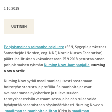
1.10.2018
UUTINEN
Pohjoismainen sairaanhoitajaliitto
(SSN, Sygeplejerskernes
Samarbejde i Norden, eng. NNF, Nordic Nurses Federation)
päätti hallituksen kokouksessaan 25.9.2018 perustaa oman
pohjoismaisen ryhmän
Nursing Now -kampanjalle
,
Nursing
Now Nordic
.
Nursing Now pyrkii maailmanlaajuisesti nostamaan
hoitotyön statusta ja profiilia. Sairaanhoitajat ovat
avainasemassa nykyhetken ja tulevaisuuden
terveyshaasteisiin vastaamisessa ja heidän tulee voida
hyödyntää osaamistaan täysimääräisesti. Nursing Now on
maailman sairaanhoitajaliiton
ICN:n ja
maailman