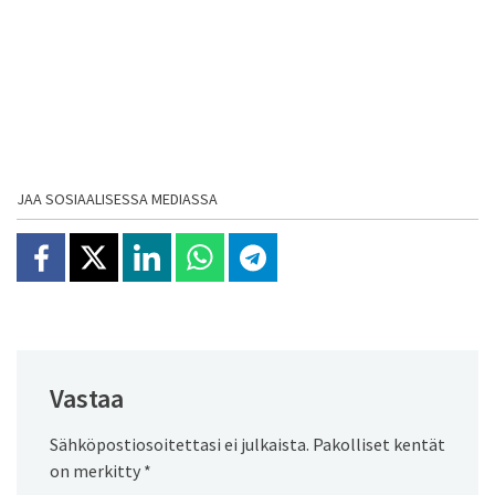
JAA SOSIAALISESSA MEDIASSA
Jaa Facebookissa
Jaa X:ssä
Jaa Linkedinissä
Jaa Whatsappissa
Jaa Telegramissa
Vastaa
Sähköpostiosoitettasi ei julkaista.
Pakolliset kentät
on merkitty
*