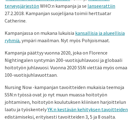
terveysjärjestön
WHO:n kampanja ja se
lanseerattiin
27.2.2018. Kampanjan suojelijana toimii herttuatar
Catherine.
Kampanjassa on mukana lukuisia
kansallisia ja alueellisia
ryhmiä
, ympäri maailman. Nyt myös Pohjoismaat.
Kampanja päättyy vuonna 2020, joka on Florence
Nightingalen syntymän 200-vuotisjuhlavuosi ja globaali
hoitotyön juhlavuosi. Vuonna 2020 SSN viettää myös omaa
100-vuotisjuhlavuottaan.
Nursing Now -kampanjan tavoitteiden mukaisia teemoja
SSN:n työssä ovat jo nyt muun muassa hoitotyön
johtaminen, hoitotyön koulutuksen kliinisen harjoittelun
laatu ja työskentely
YK:n kestävän kehityksen tavoitteiden
edistämiseksi, erityisesti tavoitteiden 3, 5 ja 8 osalta.