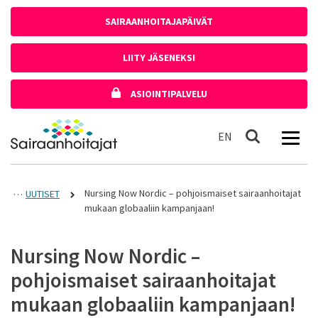
Siirry sisältöön
SAIRAANHOITAJAPÄIVÄT
LIITY JÄSENEKSI
ASIOINTIPALVELU
Etusivulle
In English
EN
Haku
Nursing Now Nordic – pohjoismaiset sairaanhoitajat
UUTISET
mukaan globaaliin kampanjaan!
Nursing Now Nordic –
pohjoismaiset sairaanhoitajat
mukaan globaaliin kampanjaan!