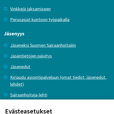
Vinkkejä jaksamiseen
Perusasiat kuntoon työpaikalla
Jäsenyys
Jäseneksi Suomen Sairaanhoitajiin
Jäsentietojen päivitys
Jäsenedut
Kirjaudu asiointipalveluun (omat tiedot, jäsenedut,
lehdet)
Sairaanhoitaja-lehti
Tutkiva Hoitotyö -lehti
Evästeasetukset