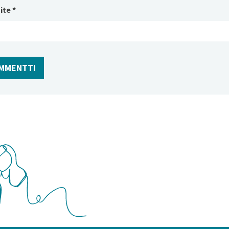
ite
*