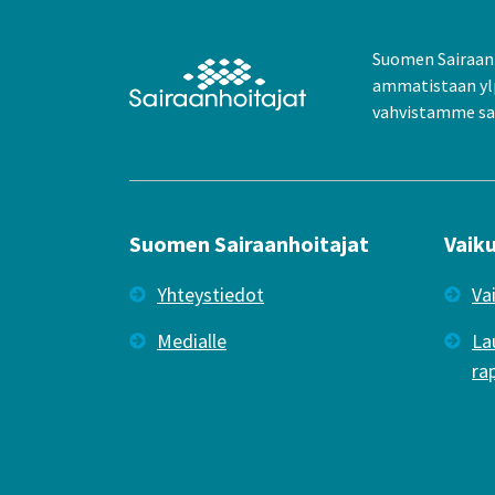
Suomen Sairaanh
ammatistaan yl
vahvistamme sai
Suomen Sairaanhoitajat
Vaik
Yhteystiedot
Va
Medialle
La
ra