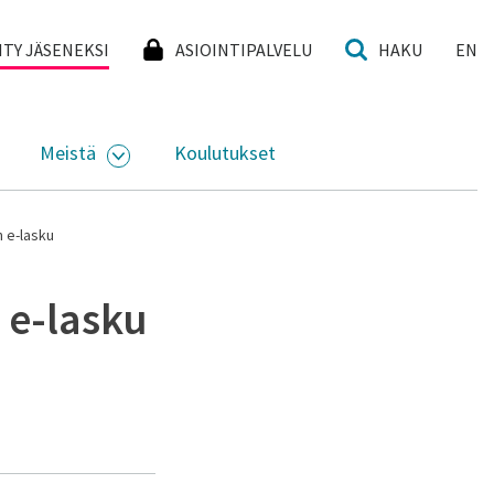
I
IITY JÄSENEKSI
ASIOINTIPALVELU
HAKU
EN
Meistä
Koulutukset
KKO
VAA ALASIVUJEN VALIKKO
AVAA ALASIVUJEN VALIKKO
n e-lasku
 e-lasku