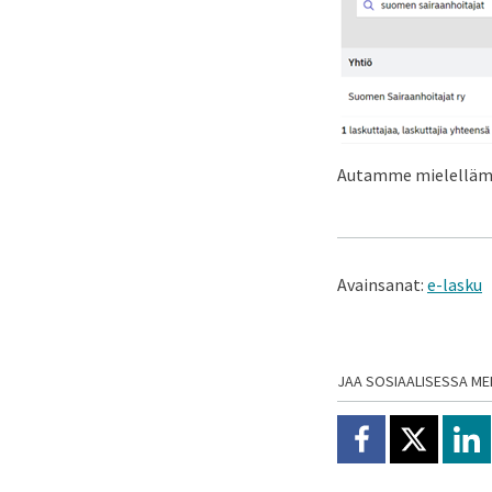
Autamme mielellämme
Avainsanat:
e-lasku
JAA SOSIAALISESSA ME
Jaa Facebookissa
Jaa X:ssä
Jaa