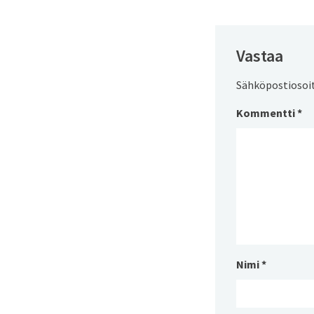
Vastaa
Sähköpostiosoite
Kommentti
*
Nimi
*