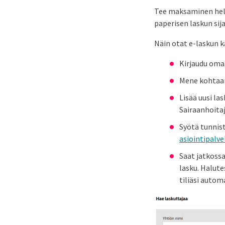
Tee maksaminen help
paperisen laskun sij
Näin otat e-laskun k
Kirjaudu oma
Mene kohtaan
Lisää uusi la
Sairaanhoita
Syötä tunnis
asiointipalv
Saat jatkossa
lasku. Halute
tiliäsi autom