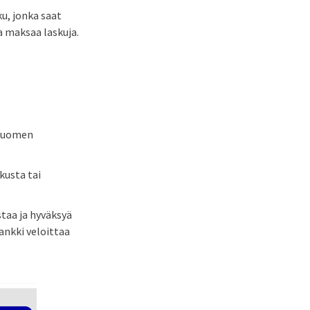
u, jonka saat
a maksaa laskuja.
 Suomen
kusta tai
staa ja hyväksyä
ankki veloittaa