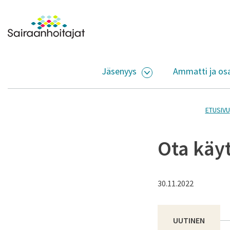
Siirry sisältöön
Etusivulle
Jäsenyys
Ammatti ja os
AVAA ALASIVUJEN V
ETUSIVU
Ota käyt
30.11.2022
UUTINEN