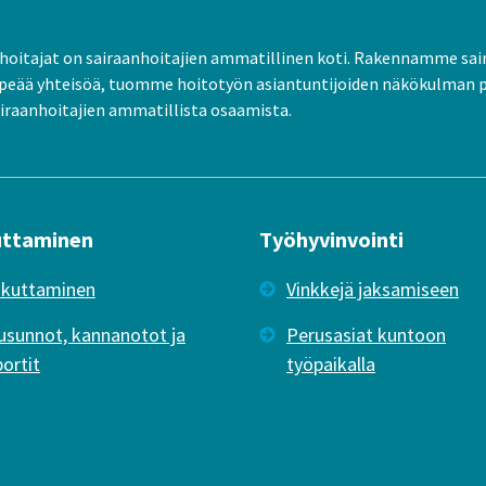
oitajat on sairaanhoitajien ammatillinen koti. Rakennamme sai
peää yhteisöä, tuomme hoitotyön asiantuntijoiden näkökulman 
raanhoitajien ammatillista osaamista.
uttaminen
Työhyvinvointi
ikuttaminen
Vinkkejä jaksamiseen
usunnot, kannanotot ja
Perusasiat kuntoon
portit
työpaikalla