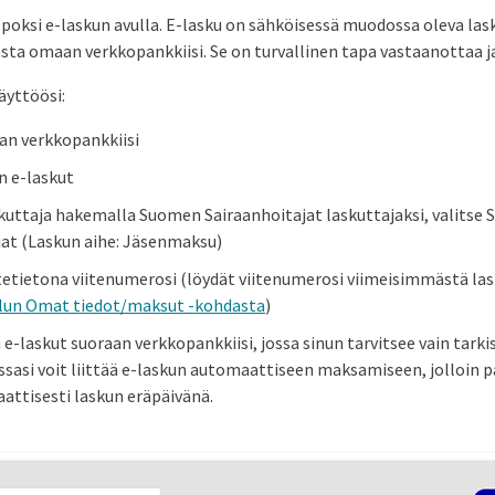
oksi e-laskun avulla. E-lasku on sähköisessä muodossa oleva lask
asta omaan verkkopankkiisi. Se on turvallinen tapa vastaanottaa j
äyttöösi:
an verkkopankkiisi
 e-laskut
skuttaja hakemalla Suomen Sairaanhoitajat laskuttajaksi, valitse
jat (Laskun aihe: Jäsenmaksu)
tetietona viitenumerosi (löydät viitenumerosi viimeisimmästä las
elun Omat tiedot/maksut -kohdasta
)
 e-laskut suoraan verkkopankkiisi, jossa sinun tarvitsee vain tarki
ssasi voit liittää e-laskun automaattiseen maksamiseen, jolloin p
aattisesti laskun eräpäivänä.