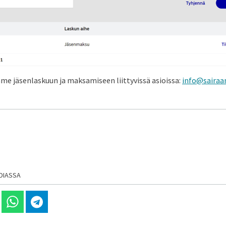
 jäsenlaskuun ja maksamiseen liittyvissä asioissa:
info@sairaan
DIASSA
 Linkedinissä
Jaa Whatsappissa
Jaa Telegramissa