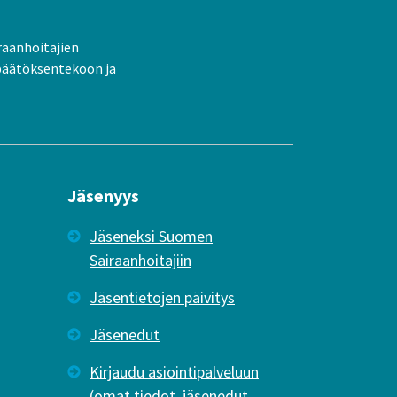
raanhoitajien
päätöksentekoon ja
Jäsenyys
Jäseneksi Suomen
Sairaanhoitajiin
Jäsentietojen päivitys
Jäsenedut
Kirjaudu asiointipalveluun
(omat tiedot, jäsenedut,