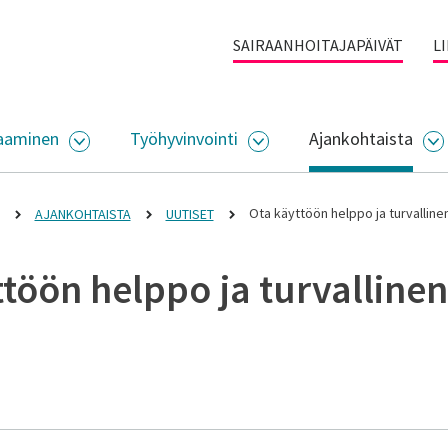
SAIRAANHOITAJAPÄIVÄT
L
aaminen
Työhyvinvointi
Ajankohtaista
ALIKKO
AVAA ALASIVUJEN VALIKKO
AVAA ALASIVUJEN VALI
A
Ota käyttöön helppo ja turvalline
AJANKOHTAISTA
UUTISET
töön helppo ja turvallinen