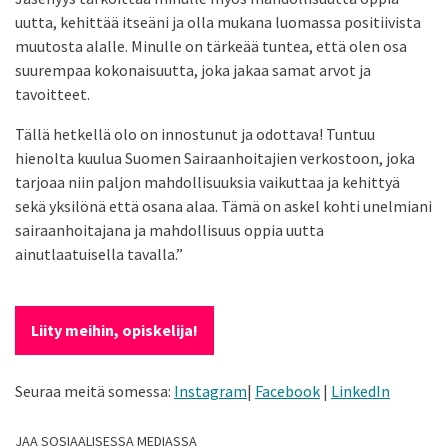
uutta, kehittää itseäni ja olla mukana luomassa positiivista
muutosta alalle. Minulle on tärkeää tuntea, että olen osa
suurempaa kokonaisuutta, joka jakaa samat arvot ja
tavoitteet.
Tällä hetkellä olo on innostunut ja odottava! Tuntuu
hienolta kuulua Suomen Sairaanhoitajien verkostoon, joka
tarjoaa niin paljon mahdollisuuksia vaikuttaa ja kehittyä
sekä yksilönä että osana alaa. Tämä on askel kohti unelmiani
sairaanhoitajana ja mahdollisuus oppia uutta
ainutlaatuisella tavalla.”
Liity meihin, opiskelija!
Seuraa meitä somessa:
Instagram
|
Facebook
|
LinkedIn
JAA SOSIAALISESSA MEDIASSA