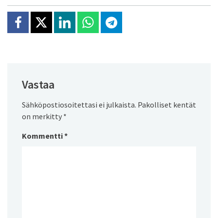
Jaa Facebookissa
Jaa X:ssä
Jaa Linkedinissä
Jaa Whatsappissa
Jaa Telegramissa
Vastaa
Sähköpostiosoitettasi ei julkaista.
Pakolliset kentät
on merkitty
*
Kommentti
*