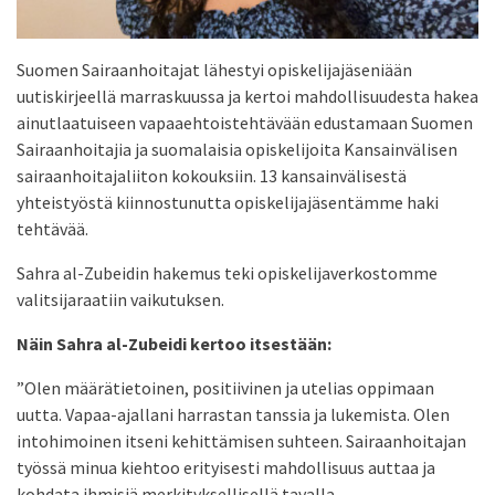
Suomen Sairaanhoitajat lähestyi opiskelijajäseniään
uutiskirjeellä marraskuussa ja kertoi mahdollisuudesta hakea
ainutlaatuiseen vapaaehtoistehtävään edustamaan Suomen
Sairaanhoitajia ja suomalaisia opiskelijoita Kansainvälisen
sairaanhoitajaliiton kokouksiin. 13 kansainvälisestä
yhteistyöstä kiinnostunutta opiskelijajäsentämme haki
tehtävää.
Sahra al-Zubeidin hakemus teki opiskelijaverkostomme
valitsijaraatiin vaikutuksen.
Näin Sahra al-Zubeidi kertoo itsestään:
”Olen määrätietoinen, positiivinen ja utelias oppimaan
uutta. Vapaa-ajallani harrastan tanssia ja lukemista. Olen
intohimoinen itseni kehittämisen suhteen. Sairaanhoitajan
työssä minua kiehtoo erityisesti mahdollisuus auttaa ja
kohdata ihmisiä merkityksellisellä tavalla.