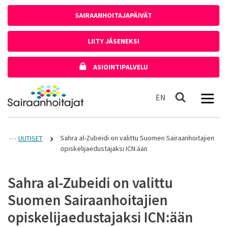
Siirry sisältöön
SAIRAANHOITAJAPÄIVÄT
LIITY JÄSENEKSI
ASIOINTIPALVELU
Etusivulle
In English
EN
Haku
Sahra al-Zubeidi on valittu Suomen Sairaanhoitajien
UUTISET
opiskelijaedustajaksi ICN:ään
Sahra al-Zubeidi on valittu
Suomen Sairaanhoitajien
opiskelijaedustajaksi ICN:ään