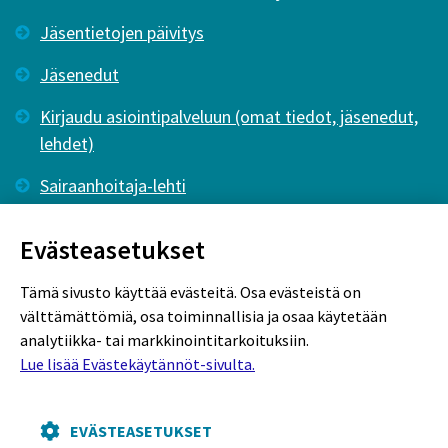
Jäsentietojen päivitys
Jäsenedut
Kirjaudu asiointipalveluun (omat tiedot, jäsenedut,
lehdet)
Sairaanhoitaja-lehti
Tutkiva Hoitotyö -lehti
Evästeasetukset
Tämä sivusto käyttää evästeitä. Osa evästeistä on
välttämättömiä, osa toiminnallisia ja osaa käytetään
analytiikka- tai markkinointitarkoituksiin.
Lue lisää Evästekäytännöt-sivulta.
Rekisteriseloste
Tietosuojaseloste
Evästekäytännöt
EVÄSTEASETUKSET