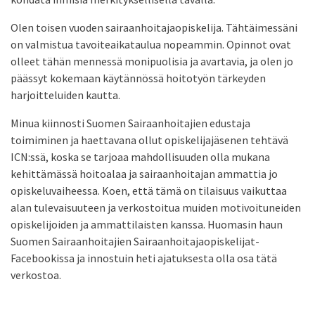
Olen toisen vuoden sairaanhoitajaopiskelija. Tähtäimessäni
on valmistua tavoiteaikataulua nopeammin. Opinnot ovat
olleet tähän mennessä monipuolisia ja avartavia, ja olen jo
päässyt kokemaan käytännössä hoitotyön tärkeyden
harjoitteluiden kautta.
Minua kiinnosti Suomen Sairaanhoitajien edustaja
toimiminen ja haettavana ollut opiskelijajäsenen tehtävä
ICN:ssä, koska se tarjoaa mahdollisuuden olla mukana
kehittämässä hoitoalaa ja sairaanhoitajan ammattia jo
opiskeluvaiheessa. Koen, että tämä on tilaisuus vaikuttaa
alan tulevaisuuteen ja verkostoitua muiden motivoituneiden
opiskelijoiden ja ammattilaisten kanssa. Huomasin haun
Suomen Sairaanhoitajien Sairaanhoitajaopiskelijat-
Facebookissa ja innostuin heti ajatuksesta olla osa tätä
verkostoa.