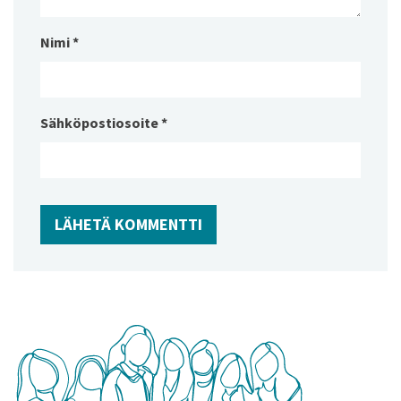
Nimi
*
Sähköpostiosoite
*