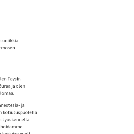
n uniikkia
urmosen
len Taysin
öuraa ja olen
slomaa.
nestesia- ja
n kotiutuspuolella
an työskennellä
llä hoidamme
a kotiutuspuoli,