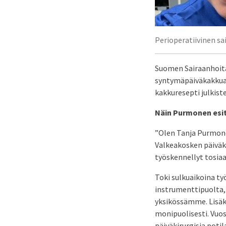
Perioperatiivinen s
Suomen Sairaanhoitaj
syntymäpäiväkakkua
kakkuresepti julkis
Näin Purmonen esit
”Olen Tanja Purmone
Valkeakosken päiväki
työskennellyt tosia
Toki sulkuaikoina ty
instrumenttipuolta,
yksikössämme. Lisäks
monipuolisesti. Vuosi
päiväkirurgisia potil