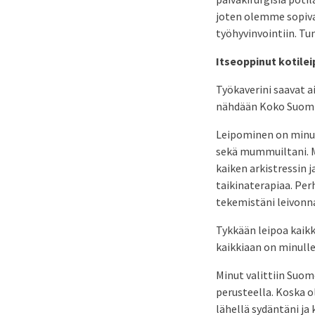
joten olemme sopivan
työhyvinvointiin. 
Itseoppinut kotilei
Työkaverini saavat a
nähdään Koko Suomi 
Leipominen on minull
sekä mummuiltani. Mi
kaiken arkistressin j
taikinaterapiaa. Per
tekemistäni leivonna
Tykkään leipoa kaikk
kaikkiaan on minulle
Minut valittiin Suom
perusteella. Koska o
lähellä sydäntäni ja