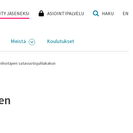
I
IITY JÄSENEKSI
ASIOINTIPALVELU
HAKU
EN
Meistä
Koulutukset
KKO
VAA ALASIVUJEN VALIKKO
AVAA ALASIVUJEN VALIKKO
nhoitajien satavuotisjuhlakakun
ien