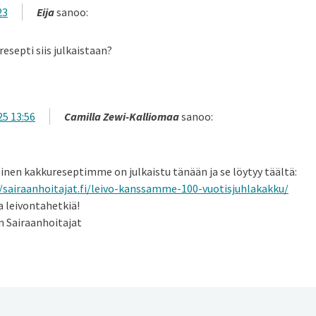
23
Eija
sanoo:
resepti siis julkaistaan?
25 13:56
Camilla Zewi-Kalliomaa
sanoo:
inen kakkureseptimme on julkaistu tänään ja se löytyy täältä:
//sairaanhoitajat.fi/leivo-kanssamme-100-vuotisjuhlakakku/
 leivontahetkiä!
 Sairaanhoitajat