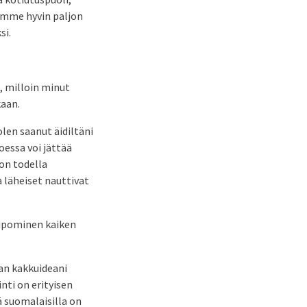
tamme hyvin paljon
si.
n, milloin minut
kaan.
olen saanut äidiltäni
oessa voi jättää
 on todella
a läheiset nauttivat
Leipominen kaiken
van kakkuideani
nti on erityisen
ä suomalaisilla on