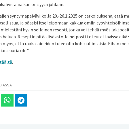
kahvit aina kun on syytä juhlaan.
jien syntymäpäiväviikolla 20.-26.1.2025 on tarkoituksena, että
 osallistua, ja pääsisi itse leipomaan kakkua omiin työyhteisöihins
 mielestäni hyvin sellainen resepti, jonka voi tehdä myös laktoo
haluaa. Reseptin pitää lisäksi olla helposti toteutettavissa eikä s
en myös, että raaka-aineiden tulee olla kohtuuhintaisia. Eihän mei
an suuria ole.”
täältä
.
DIASSA
 Linkedinissä
Jaa Whatsappissa
Jaa Telegramissa