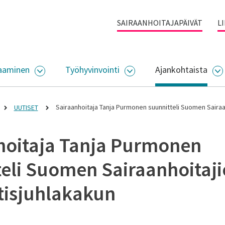
SAIRAANHOITAJAPÄIVÄT
L
aaminen
Työhyvinvointi
Ajankohtaista
ALIKKO
AVAA ALASIVUJEN VALIKKO
AVAA ALASIVUJEN VALI
A
Sairaanhoitaja Tanja Purmonen suunnitteli Suomen Sairaa
UUTISET
hoitaja Tanja Purmonen
teli Suomen Sairaanhoitaj
tisjuhlakakun