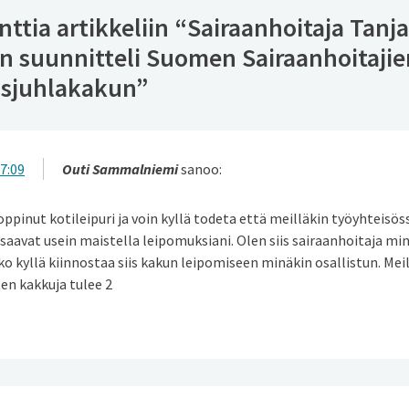
tia artikkeliin “
Sairaanhoitaja Tanja
 suunnitteli Suomen Sairaanhoitajie
isjuhlakakun
”
7:09
Outi Sammalniemi
sanoo:
oppinut kotileipuri ja voin kyllä todeta että meilläkin työyhteisös
 saavat usein maistella leipomuksiani. Olen siis sairaanhoitaja mi
ko kyllä kiinnostaa siis kakun leipomiseen minäkin osallistun. Meill
ten kakkuja tulee 2