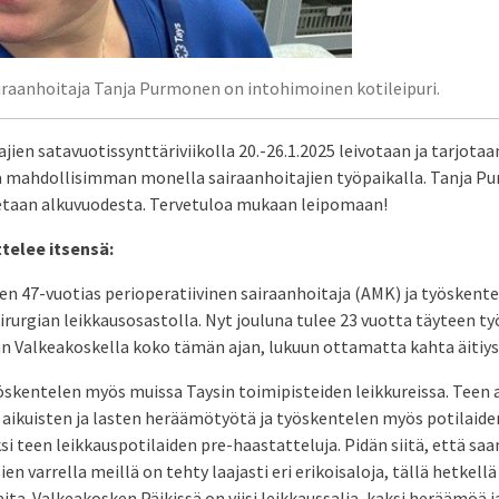
airaanhoitaja Tanja Purmonen on intohimoinen kotileipuri.
ien satavuotissynttäriviikolla 20.-26.1.2025 leivotaan ja tarjotaa
 mahdollisimman monella sairaanhoitajien työpaikalla. Tanja P
tetaan alkuvuodesta. Tervetuloa mukaan leipomaan!
telee itsensä:
n 47-vuotias perioperatiivinen sairaanhoitaja (AMK) ja työskente
rurgian leikkausosastolla. Nyt jouluna tulee 23 vuotta täyteen ty
an Valkeakoskella koko tämän ajan, lukuun ottamatta kahta äitiy
öskentelen myös muissa Taysin toimipisteiden leikkureissa. Teen a
 aikuisten ja lasten heräämötyötä ja työskentelen myös potilaide
i teen leikkauspotilaiden pre-haastatteluja. Pidän siitä, että sa
en varrella meillä on tehty laajasti eri erikoisaloja, tällä hetke
aita. Valkeakosken Päikissä on viisi leikkaussalia, kaksi heräämöä j