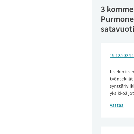
3 komment
Purmonen
satavuot
19.12.2024 1
Itsekin itse
työntekijät
synttäriviik
yksikköä jo
Vastaa