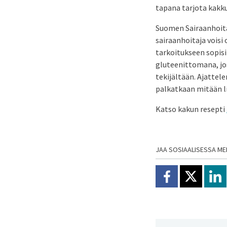
tapana tarjota kakku
Suomen Sairaanhoita
sairaanhoitaja voisi
tarkoitukseen sopisi
gluteenittomana, jos 
tekijältään. Ajattel
palkatkaan mitään lii
Katso kakun resepti
JAA SOSIAALISESSA ME
Jaa Facebookissa
Jaa X:ssä
Jaa