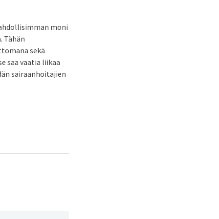
 mahdollisimman moni
ä. Tähän
sittomana sekä
e saa vaatia liikaa
dän sairaanhoitajien