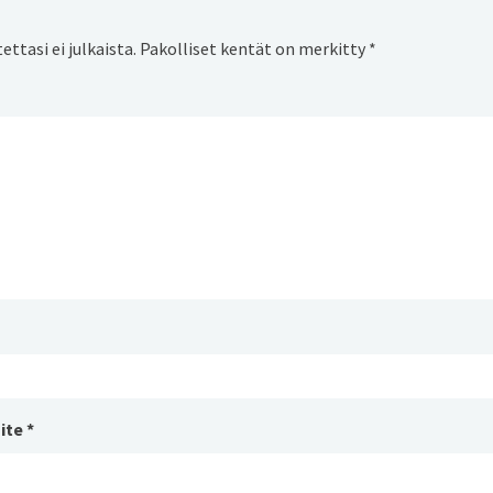
ttasi ei julkaista.
Pakolliset kentät on merkitty
*
ite
*