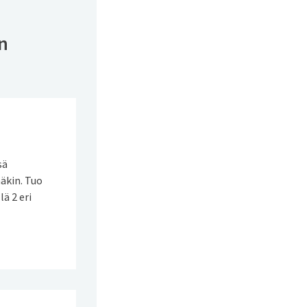
n
sä
näkin. Tuo
ä 2 eri