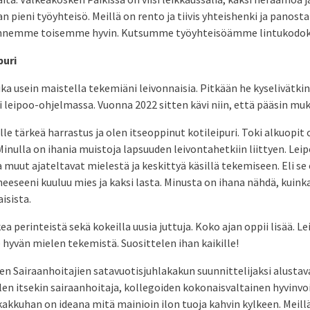
 pieni työyhteisö. Meillä on rento ja tiivis yhteishenki ja panos
Tunnemme toisemme hyvin. Kutsumme työyhteisöämme lintukodok
puri
ika usein maistella tekemiäni leivonnaisia. Pitkään he kyselivätki
leipoo-ohjelmassa. Vuonna 2022 sitten kävi niin, että pääsin mu
e tärkeä harrastus ja olen itseoppinut kotileipuri. Toki alkuopit 
nulla on ihania muistoja lapsuuden leivontahetkiin liittyen. Leip
a muut ajateltavat mielestä ja keskittyä käsillä tekemiseen. Eli se
heeseeni kuuluu mies ja kaksi lasta. Minusta on ihana nähdä, kuink
isista.
ea perinteistä sekä kokeilla uusia juttuja. Koko ajan oppii lisää. 
 hyvän mielen tekemistä. Suosittelen ihan kaikille!
en Sairaanhoitajien satavuotisjuhlakakun suunnittelijaksi alusta
len itsekin sairaanhoitaja, kollegoiden kokonaisvaltainen hyvinvoi
 kakkuhan on ideana mitä mainioin ilon tuoja kahvin kylkeen. Meill