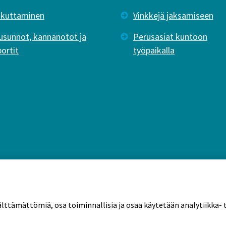
ikuttaminen
Vinkkejä jaksamiseen
usunnot, kannanotot ja
Perusasiat kuntoon
portit
työpaikalla
älttämättömiä, osa toiminnallisia ja osaa käytetään analytiikka- t
tekäytännöt