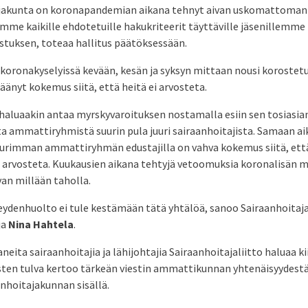
jakunta on koronapandemian aikana tehnyt aivan uskomattoman 
mme kaikille ehdotetuille hakukriteerit täyttäville jäsenillemme
tuksen, toteaa hallitus päätöksessään.
 koronakyselyissä kevään, kesän ja syksyn mittaan nousi korostetus
jäänyt kokemus siitä, että heitä ei arvosteta.
 haluaakin antaa myrskyvaroituksen nostamalla esiin sen tosiasi
sta ammattiryhmistä suurin pula juuri sairaanhoitajista. Samaan a
urimman ammattiryhmän edustajilla on vahva kokemus siitä, että
 arvosteta. Kuukausien aikana tehtyjä vetoomuksia koronalisän 
an millään taholla.
ydenhuolto ei tule kestämään tätä yhtälöä, sanoo Sairaanhoitaja
ja
Nina Hahtela
.
ita sairaanhoitajia ja lähijohtajia Sairaanhoitajaliitto haluaa ki
ten tulva kertoo tärkeän viestin ammattikunnan yhtenäisyydestä
nhoitajakunnan sisällä.