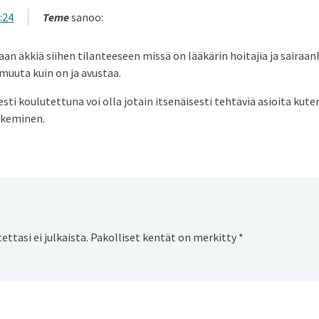
:24
Teme
sanoo:
an äkkiä siihen tilanteeseen missä on lääkärin hoitajia ja sairaan
muuta kuin on ja avustaa.
esti koulutettuna voi olla jotain itsenäisesti tehtäviä asioita kuten
ekeminen.
ttasi ei julkaista.
Pakolliset kentät on merkitty
*