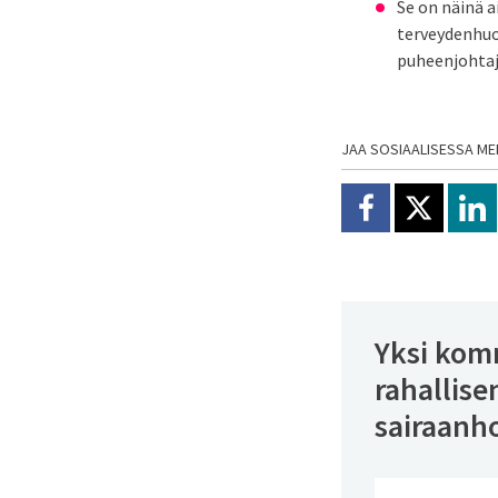
Se on näinä 
terveydenhuo
puheenjohtaj
JAA SOSIAALISESSA ME
Jaa Facebookissa
Jaa X:ssä
Jaa
Yksi komm
rahallis
sairaanho