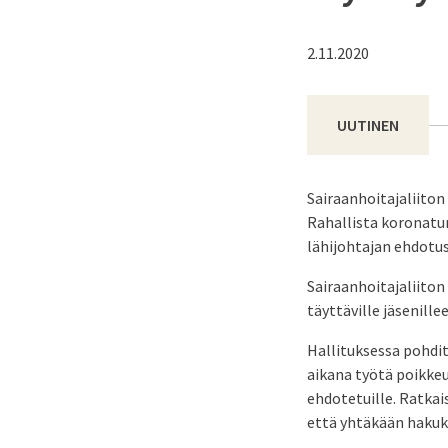
2.11.2020
UUTINEN
Sairaanhoitajaliiton
Rahallista koronatun
lähijohtajan ehdotus
Sairaanhoitajaliiton
täyttäville jäsenille
Hallituksessa pohdi
aikana työtä poikkeu
ehdotetuille. Ratkai
että yhtäkään hakuk