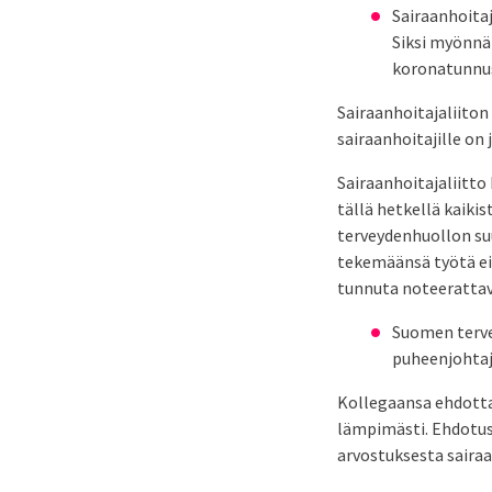
Sairaanhoita
Siksi myönnä
koronatunnus
Sairaanhoitajaliiton
sairaanhoitajille on 
Sairaanhoitajaliitto
tällä hetkellä kaiki
terveydenhuollon su
tekemäänsä työtä ei
tunnuta noteerattav
Suomen terve
puheenjohta
Kollegaansa ehdottane
lämpimästi. Ehdotus
arvostuksesta sairaa