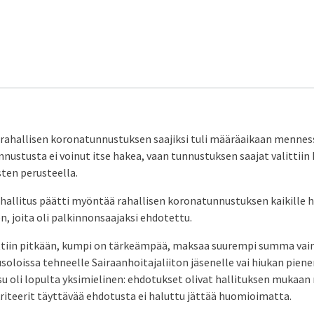
 rahallisen koronatunnustuksen saajiksi tuli määräaikaan mennes
nustusta ei voinut itse hakea, vaan tunnustuksen saajat valittiin 
ten perusteella.
 hallitus päätti myöntää rahallisen koronatunnustuksen kaikille h
en, joita oli palkinnonsaajaksi ehdotettu.
ttiin pitkään, kumpi on tärkeämpää, maksaa suurempi summa vain
soloissa tehneelle Sairaanhoitajaliiton jäsenelle vai hiukan pie
su oli lopulta yksimielinen: ehdotukset olivat hallituksen mukaan 
riteerit täyttävää ehdotusta ei haluttu jättää huomioimatta.