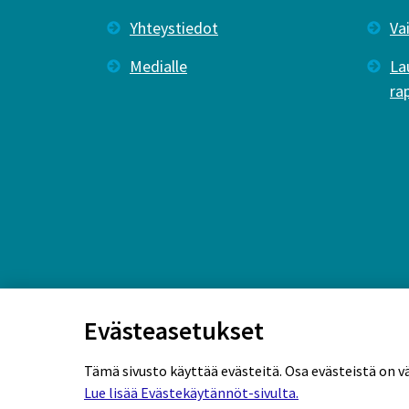
Yhteystiedot
Va
Medialle
La
ra
Evästeasetukset
Tämä sivusto käyttää evästeitä. Osa evästeistä on v
Lue lisää Evästekäytännöt-sivulta.
Rekisteriseloste
Tietosuojaseloste
Eväs