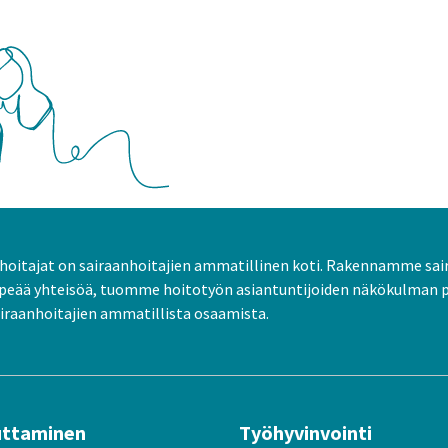
oitajat on sairaanhoitajien ammatillinen koti. Rakennamme sai
peää yhteisöä, tuomme hoitotyön asiantuntijoiden näkökulman 
raanhoitajien ammatillista osaamista.
uttaminen
Työhyvinvointi