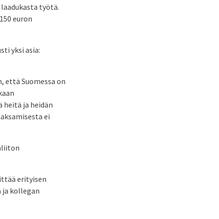
laadukasta työtä.
 150 euron
ti yksi asia:
an, että Suomessa on
ikaan
 heitä ja heidän
maksamisesta ei
liiton
ittää erityisen
 ja kollegan