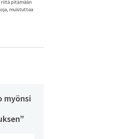
 riitä pitämään
oja, muistuttaa
to myönsi
tuksen
”