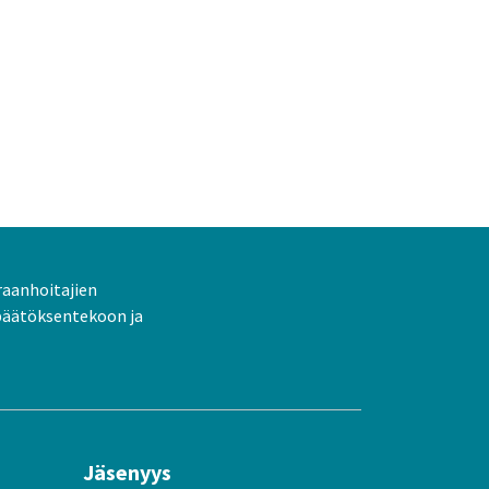
raanhoitajien
päätöksentekoon ja
Jäsenyys