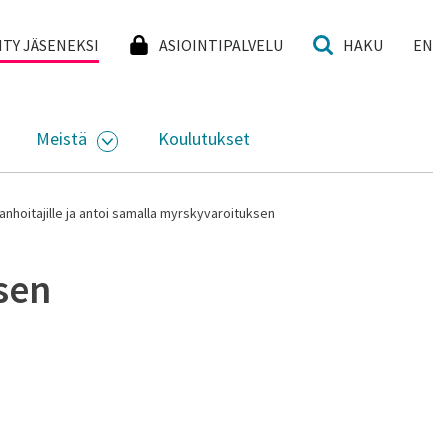
I
IITY JÄSENEKSI
ASIOINTIPALVELU
HAKU
EN
Meistä
Koulutukset
KKO
VAA ALASIVUJEN VALIKKO
AVAA ALASIVUJEN VALIKKO
anhoitajille ja antoi samalla myrskyvaroituksen
isen