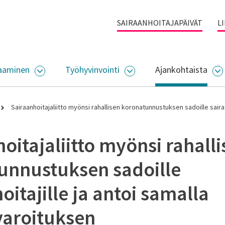
SAIRAANHOITAJAPÄIVÄT
L
aaminen
Työhyvinvointi
Ajankohtaista
ALIKKO
AVAA ALASIVUJEN VALIKKO
AVAA ALASIVUJEN VALI
A
Sairaanhoitajaliitto myönsi rahallisen koronatunnustuksen sadoille saira
oitajaliitto myönsi rahall
unnustuksen sadoille
oitajille ja antoi samalla
aroituksen