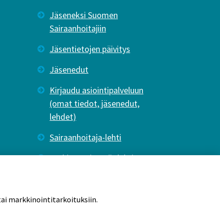
Jäseneksi Suomen
Sairaanhoitajiin
Jäsentietojen päivitys
Jäsenedut
Kirjaudu asiointipalveluun
(omat tiedot, jäsenedut,
lehdet)
Sairaanhoitaja-lehti
Tutkiva Hoitotyö -lehti
ai markkinointitarkoituksiin.