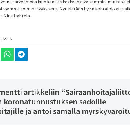
aikoina tärkeämpää kuin kenties koskaan aikaisemmin, mutta se ei
ltoamme toimintakykyisenä. Nyt eletään hyvin kohtalokkaita aik
a Nina Hahtela.
DIASSA
 Linkedinissä
Jaa Whatsappissa
Jaa Telegramissa
entti artikkeliin “
Sairaanhoitajaliit
en koronatunnustuksen sadoille
itajille ja antoi samalla myrskyvaroi