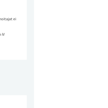
hoitajat ei
 iV