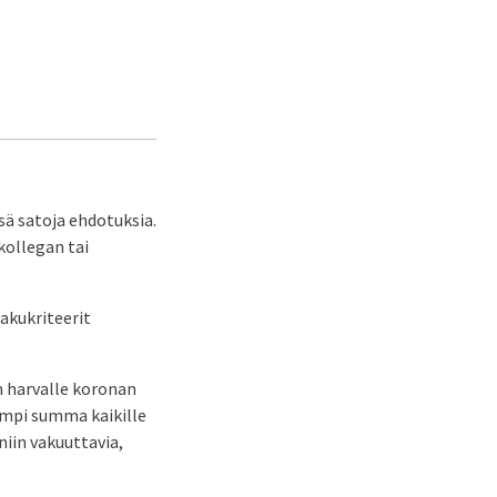
sä satoja ehdotuksia.
kollegan tai
akukriteerit
 harvalle koronan
nempi summa kaikille
niin vakuuttavia,