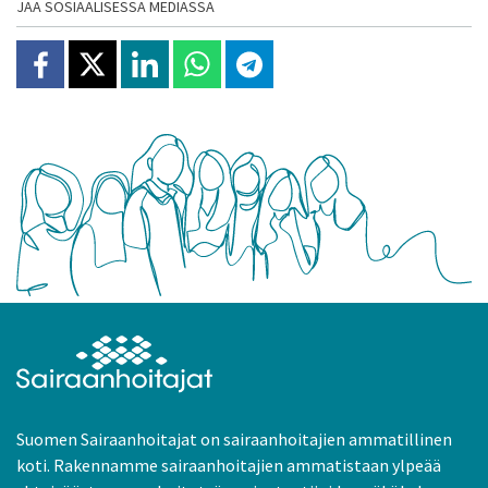
JAA SOSIAALISESSA MEDIASSA
Jaa Facebookissa
Jaa X:ssä
Jaa Linkedinissä
Jaa Whatsappissa
Jaa Telegramissa
Suomen Sairaanhoitajat on sairaanhoitajien ammatillinen
koti. Rakennamme sairaanhoitajien ammatistaan ylpeää