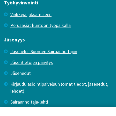
Työhyvinvointi
Vinkkejä jaksamiseen
Perusasiat kuntoon työpaikalla
Jäsenyys
Jäseneksi Suomen Sairaanhoitajiin
Jäsentietojen päivitys
Jäsenedut
Kirjaudu asiointipalveluun (omat tiedot, jäsenedut,
lehdet)
Sairaanhoitaja-lehti
Tutkiva Hoitotyö -lehti