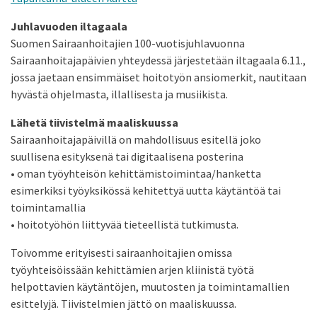
Juhlavuoden iltagaala
Suomen Sairaanhoitajien 100-vuotisjuhlavuonna
Sairaanhoitajapäivien yhteydessä järjestetään iltagaala 6.11.,
jossa jaetaan ensimmäiset hoitotyön ansiomerkit, nautitaan
hyvästä ohjelmasta, illallisesta ja musiikista.
Lähetä tiivistelmä maaliskuussa
Sairaanhoitajapäivillä on mahdollisuus esitellä joko
suullisena esityksenä tai digitaalisena posterina
• oman työyhteisön kehittämistoimintaa/hanketta
esimerkiksi työyksikössä kehitettyä uutta käytäntöä tai
toimintamallia
• hoitotyöhön liittyvää tieteellistä tutkimusta.
Toivomme erityisesti sairaanhoitajien omissa
työyhteisöissään kehittämien arjen kliinistä työtä
helpottavien käytäntöjen, muutosten ja toimintamallien
esittelyjä. Tiivistelmien jättö on maaliskuussa.