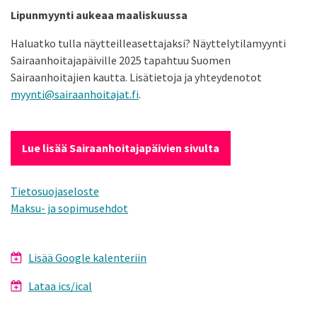
Lipunmyynti aukeaa maaliskuussa
Haluatko tulla näytteilleasettajaksi? Näyttelytilamyynti
Sairaanhoitajapäiville 2025 tapahtuu Suomen
Sairaanhoitajien kautta. Lisätietoja ja yhteydenotot
myynti@sairaanhoitajat.fi
.
Lue lisää Sairaanhoitajapäivien sivulta
Tietosuojaseloste
Maksu- ja sopimusehdot
Lisää Google kalenteriin
Lataa ics/ical