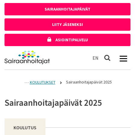
Siirry sisältöön
SAIRAANHOITAJAPÄIVÄT
LIITY JÄSENEKSI
ASIOINTIPALVELU
Etusivulle
In English
EN
Haku
Sairaanhoitajapäivät 2025
KOULUTUKSET
Sairaanhoitajapäivät 2025
KOULUTUS