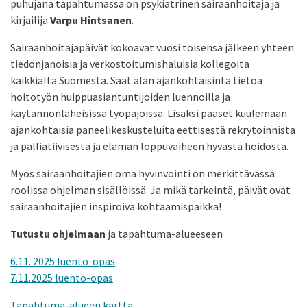
puhujana tapahtumassa on psykiatrinen sairaanhoitaja ja
kirjailija
Varpu Hintsanen
.
Sairaanhoitajapäivät kokoavat vuosi toisensa jälkeen yhteen
tiedonjanoisia ja verkostoitumishaluisia kollegoita
kaikkialta Suomesta. Saat alan ajankohtaisinta tietoa
hoitotyön huippuasiantuntijoiden luennoilla ja
käytännönläheisissä työpajoissa. Lisäksi pääset kuulemaan
ajankohtaisia paneelikeskusteluita eettisestä rekrytoinnista
ja palliatiivisesta ja elämän loppuvaiheen hyvästä hoidosta.
Myös sairaanhoitajien oma hyvinvointi on merkittävässä
roolissa ohjelman sisällöissä. Ja mikä tärkeintä, päivät ovat
sairaanhoitajien inspiroiva kohtaamispaikka!
Tutustu ohjelmaan
ja tapahtuma-alueeseen
6.11. 2025 luento-opas
7.11.2025 luento-opas
Tapahtuma-alueen kartta