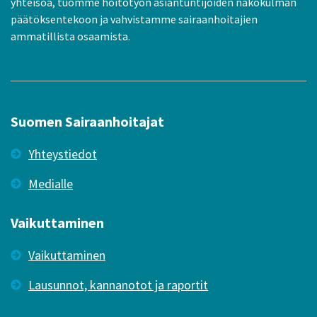
yhteisöä, tuomme hoitotyön asiantuntijoiden näkökulman
päätöksentekoon ja vahvistamme sairaanhoitajien
ammatillista osaamista.
Suomen Sairaanhoitajat
Yhteystiedot
Medialle
Vaikuttaminen
Vaikuttaminen
Lausunnot, kannanotot ja raportit