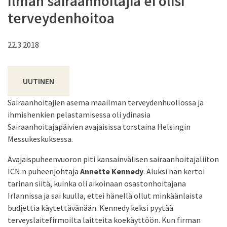
Ilman sairaanhoitajia ei olisi
terveydenhoitoa
22.3.2018
UUTINEN
Sairaanhoitajien asema maailman terveydenhuollossa ja
ihmishenkien pelastamisessa oli ydinasia
Sairaanhoitajapäivien avajaisissa torstaina Helsingin
Messukeskuksessa.
Avajaispuheenvuoron piti kansainvälisen sairaanhoitajaliiton
ICN:n puheenjohtaja
Annette Kennedy
. Aluksi hän kertoi
tarinan siitä, kuinka oli aikoinaan osastonhoitajana
Irlannissa ja sai kuulla, ettei hänellä ollut minkäänlaista
budjettia käytettävänään. Kennedy keksi pyytää
terveyslaitefirmoilta laitteita koekäyttöön. Kun firman