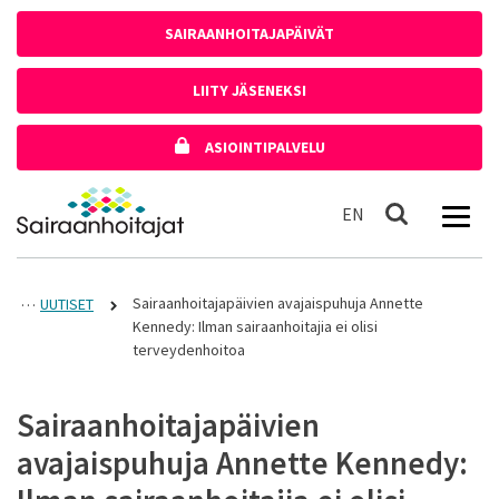
Siirry sisältöön
SAIRAANHOITAJAPÄIVÄT
LIITY JÄSENEKSI
ASIOINTIPALVELU
Etusivulle
In English
EN
Haku
Sairaanhoitajapäivien avajaispuhuja Annette
UUTISET
Kennedy: Ilman sairaanhoitajia ei olisi
terveydenhoitoa
Sairaanhoitajapäivien
avajaispuhuja Annette Kennedy: