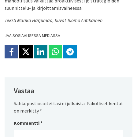
mahdollisuus vaikuttaa proaktiivisesti jo strategioiden
suunnittelu- ja kirjoittamisvaiheessa.
Teksti Marika Harjumaa, kuvat Tuomo Antikainen
JAA SOSIAALISESSA MEDIASSA
Jaa Facebookissa
Jaa X:ssä
Jaa Linkedinissä
Jaa Whatsappissa
Jaa Telegramissa
Vastaa
Sähköpostiosoitettasi ei julkaista.
Pakolliset kentät
on merkitty
*
Kommentti
*