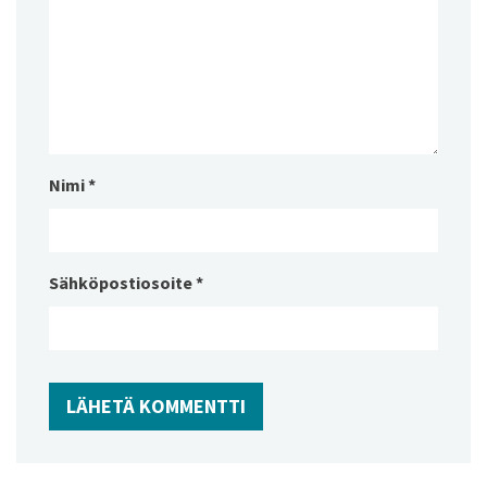
Nimi
*
Sähköpostiosoite
*