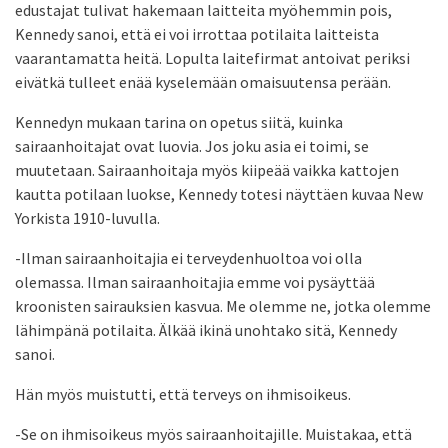
edustajat tulivat hakemaan laitteita myöhemmin pois,
Kennedy sanoi, että ei voi irrottaa potilaita laitteista
vaarantamatta heitä. Lopulta laitefirmat antoivat periksi
eivätkä tulleet enää kyselemään omaisuutensa perään.
Kennedyn mukaan tarina on opetus siitä, kuinka
sairaanhoitajat ovat luovia. Jos joku asia ei toimi, se
muutetaan. Sairaanhoitaja myös kiipeää vaikka kattojen
kautta potilaan luokse, Kennedy totesi näyttäen kuvaa New
Yorkista 1910-luvulla.
-Ilman sairaanhoitajia ei terveydenhuoltoa voi olla
olemassa. Ilman sairaanhoitajia emme voi pysäyttää
kroonisten sairauksien kasvua. Me olemme ne, jotka olemme
lähimpänä potilaita. Älkää ikinä unohtako sitä, Kennedy
sanoi.
Hän myös muistutti, että terveys on ihmisoikeus.
-Se on ihmisoikeus myös sairaanhoitajille. Muistakaa, että