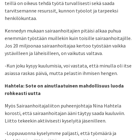
teillä on oikeus tehdä työtä turvallisesti sekä saada
tarvitsemanne resurssit, kunnon työolot ja tarpeeksi
henkilökuntaa.
Kennedyn mukaan sairaanhoitajien pitäisi alkaa puhua
enemmän työstään muillekin kuin toisille sairaanhoitajille.
Jos 20 miljoonaa sairaanhoitajaa kertoo työstään vaikka
ystävilleen ja läheisilleen, on vaikutus valtava.
-Kun joku kysyy kuulumisia, voi vastata, että minulla oli itse
asiassa raskas päivä, mutta pelastin ihmisen hengen.
Hahtela: Sote on ainutlaatuinen mahdollisuus luoda
rohkeasti uutta
Myös Sairaanhoitajaliiton puheenjohtaja Nina Hahtela
korosti, että sairaanhoitajan ääni täytyy saada kuuluviin.
Liitto tekeekin aktiivisesti kyselyitä jäsenilleen.
-Loppuvuonna kyselymme paljasti, että työmäärä ja