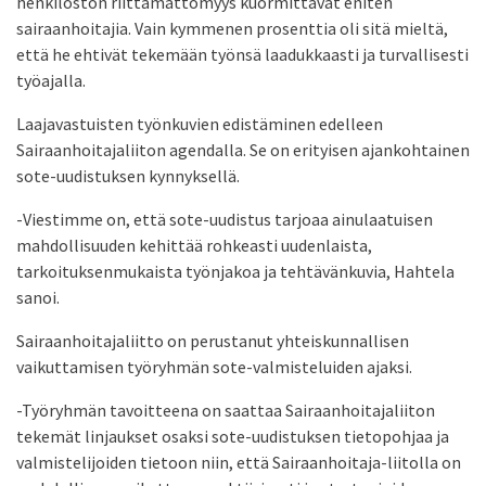
henkilöstön riittämättömyys kuormittavat eniten
sairaanhoitajia. Vain kymmenen prosenttia oli sitä mieltä,
että he ehtivät tekemään työnsä laadukkaasti ja turvallisesti
työajalla.
Laajavastuisten työnkuvien edistäminen edelleen
Sairaanhoitajaliiton agendalla. Se on erityisen ajankohtainen
sote-uudistuksen kynnyksellä.
-Viestimme on, että sote-uudistus tarjoaa ainulaatuisen
mahdollisuuden kehittää rohkeasti uudenlaista,
tarkoituksenmukaista työnjakoa ja tehtävänkuvia, Hahtela
sanoi.
Sairaanhoitajaliitto on perustanut yhteiskunnallisen
vaikuttamisen työryhmän sote-valmisteluiden ajaksi.
-Työryhmän tavoitteena on saattaa Sairaanhoitajaliiton
tekemät linjaukset osaksi sote-uudistuksen tietopohjaa ja
valmistelijoiden tietoon niin, että Sairaanhoitaja-liitolla on