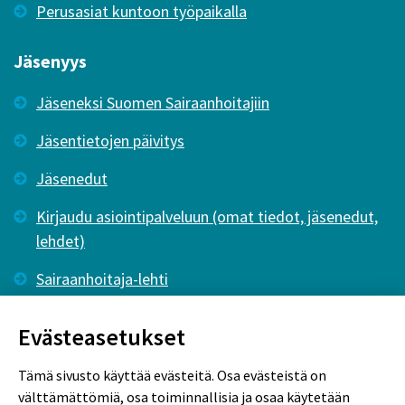
Perusasiat kuntoon työpaikalla
Jäsenyys
Jäseneksi Suomen Sairaanhoitajiin
Jäsentietojen päivitys
Jäsenedut
Kirjaudu asiointipalveluun (omat tiedot, jäsenedut,
lehdet)
Sairaanhoitaja-lehti
Tutkiva Hoitotyö -lehti
Evästeasetukset
Tämä sivusto käyttää evästeitä. Osa evästeistä on
välttämättömiä, osa toiminnallisia ja osaa käytetään