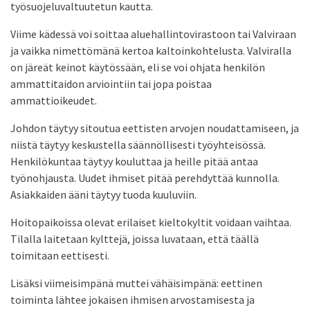
työsuojeluvaltuutetun kautta.
Viime kädessä voi soittaa aluehallintovirastoon tai Valviraan
ja vaikka nimettömänä kertoa kaltoinkohtelusta. Valviralla
on järeät keinot käytössään, eli se voi ohjata henkilön
ammattitaidon arviointiin tai jopa poistaa
ammattioikeudet.
Johdon täytyy sitoutua eettisten arvojen noudattamiseen, ja
niistä täytyy keskustella säännöllisesti työyhteisössä.
Henkilökuntaa täytyy kouluttaa ja heille pitää antaa
työnohjausta. Uudet ihmiset pitää perehdyttää kunnolla.
Asiakkaiden ääni täytyy tuoda kuuluviin.
Hoitopaikoissa olevat erilaiset kieltokyltit voidaan vaihtaa.
Tilalla laitetaan kylttejä, joissa luvataan, että täällä
toimitaan eettisesti.
Lisäksi viimeisimpänä muttei vähäisimpänä: eettinen
toiminta lähtee jokaisen ihmisen arvostamisesta ja