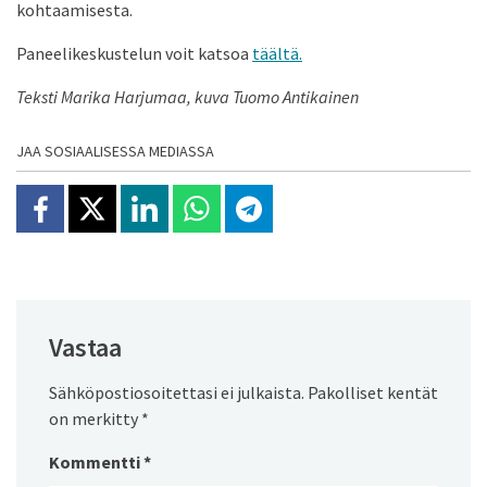
kohtaamisesta.
Paneelikeskustelun voit katsoa
täältä.
Teksti Marika Harjumaa, kuva Tuomo Antikainen
JAA SOSIAALISESSA MEDIASSA
Jaa Facebookissa
Jaa X:ssä
Jaa Linkedinissä
Jaa Whatsappissa
Jaa Telegramissa
Vastaa
Sähköpostiosoitettasi ei julkaista.
Pakolliset kentät
on merkitty
*
Kommentti
*