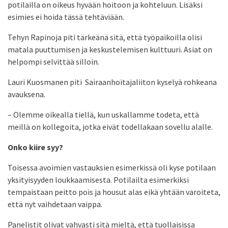
potilailla on oikeus hyvään hoitoon ja kohteluun. Lisäksi
esimies ei hoida tässä tehtäviään.
Tehyn Rapinoja piti tärkeänä sitä, että työpaikoilla olisi
matala puuttumisen ja keskustelemisen kulttuuri. Asiat on
helpompi selvittää silloin.
Lauri Kuosmanen piti Sairaanhoitajaliiton kyselyä rohkeana
avauksena.
– Olemme oikealla tiellä, kun uskallamme todeta, että
meillä on kollegoita, jotka eivät todellakaan sovellu alalle.
Onko kiire syy?
Toisessa avoimien vastauksien esimerkissä oli kyse potilaan
yksityisyyden loukkaamisesta. Potilailta esimerkiksi
tempaistaan peitto pois ja housut alas eikä yhtään varoiteta,
että nyt vaihdetaan vaippa.
Panelistit olivat vahvasti sitä mieltä, että tuollaisissa