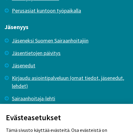
Perusasiat kuntoon työpaikalla
Jäsenyys
Jäseneksi Suomen Sairaanhoitajiin
Jäsentietojen päivitys
Jäsenedut
Kirjaudu asiointipalveluun (omat tiedot, jäsenedut,
lehdet)
Sairaanhoitaja-lehti
Tutkiva Hoitotyö -lehti
Evästeasetukset
Tämä sivusto käyttää evästeitä. Osa evästeistä on