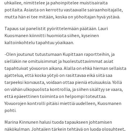
uhkailee, nimittelee ja pahoinpitelee muistisairaita
potilaita. Asiasta on kerrottu vastaavalle sairaanhoitajalle,
mutta hän ei tee mitään, koska on yöhoitajan hyvä ystävä.
Tapaus sai panelistit pyörittelemään päätään. Lauri
Kuosmanen kiinnitti huomiota siihen, kyseinen
kaltoinkohtelu tapahtuu yöaikaan.
-Olen joutunut tutustumaan Kupittaan raportteihin, ja
sielläkin ne omituisimmat ja huolestuttavimmat asiat
tapahtuivat yövuoron aikana. Alalla on ehkä hieman sellaista
ajattelua, että koska yötyö on rasittavaa eikä siitä saa
tarpeeksi korvausta, voidaan ottaa pieniä etuisuuksia. Yöllä
on vähän ulkopuolista kontrollia, ja siihen sisältyy se vaara,
että epäeettinen toiminta on helpompi toteuttaa.
Yövuorojen kontrolli pitäisi miettiä uudelleen, Kuosmanen
pohti.
Marina Kinnunen halusi tuoda tapaukseen johtamisen
näkökulman. Johtajien tärkein tehtävä on luoda olosuhteet,