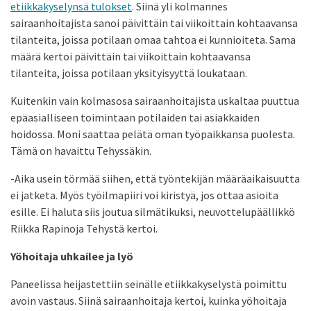
etiikkakyselynsä tulokset
. Siinä yli kolmannes
sairaanhoitajista sanoi päivittäin tai viikoittain kohtaavansa
tilanteita, joissa potilaan omaa tahtoa ei kunnioiteta. Sama
määrä kertoi päivittäin tai viikoittain kohtaavansa
tilanteita, joissa potilaan yksityisyyttä loukataan.
Kuitenkin vain kolmasosa sairaanhoitajista uskaltaa puuttua
epäasialliseen toimintaan potilaiden tai asiakkaiden
hoidossa. Moni saattaa pelätä oman työpaikkansa puolesta.
Tämä on havaittu Tehyssäkin.
-Aika usein törmää siihen, että työntekijän määräaikaisuutta
ei jatketa. Myös työilmapiiri voi kiristyä, jos ottaa asioita
esille. Ei haluta siis joutua silmätikuksi, neuvottelupäällikkö
Riikka Rapinoja Tehystä kertoi.
Yöhoitaja uhkailee ja lyö
Paneelissa heijastettiin seinälle etiikkakyselystä poimittu
avoin vastaus. Siinä sairaanhoitaja kertoi, kuinka yöhoitaja