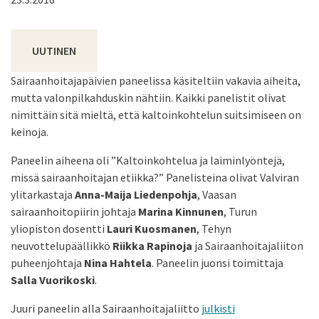
UUTINEN
Sairaanhoitajapäivien paneelissa käsiteltiin vakavia aiheita,
mutta valonpilkahduskin nähtiin. Kaikki panelistit olivat
nimittäin sitä mieltä, että kaltoinkohtelun suitsimiseen on
keinoja.
Paneelin aiheena oli ”Kaltoinkohtelua ja laiminlyöntejä,
missä sairaanhoitajan etiikka?” Panelisteina olivat Valviran
ylitarkastaja
Anna-Maija Liedenpohja
, Vaasan
sairaanhoitopiirin johtaja
Marina Kinnunen
, Turun
yliopiston dosentti
Lauri Kuosmanen
, Tehyn
neuvottelupäällikkö
Riikka Rapinoja
ja Sairaanhoitajaliiton
puheenjohtaja
Nina Hahtela
. Paneelin juonsi toimittaja
Salla Vuorikoski
.
Juuri paneelin alla Sairaanhoitajaliitto
julkisti