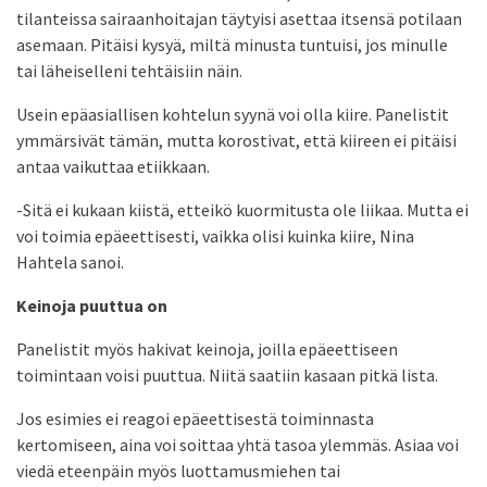
tilanteissa sairaanhoitajan täytyisi asettaa itsensä potilaan
asemaan. Pitäisi kysyä, miltä minusta tuntuisi, jos minulle
tai läheiselleni tehtäisiin näin.
Usein epäasiallisen kohtelun syynä voi olla kiire. Panelistit
ymmärsivät tämän, mutta korostivat, että kiireen ei pitäisi
antaa vaikuttaa etiikkaan.
-Sitä ei kukaan kiistä, etteikö kuormitusta ole liikaa. Mutta ei
voi toimia epäeettisesti, vaikka olisi kuinka kiire, Nina
Hahtela sanoi.
Keinoja puuttua on
Panelistit myös hakivat keinoja, joilla epäeettiseen
toimintaan voisi puuttua. Niitä saatiin kasaan pitkä lista.
Jos esimies ei reagoi epäeettisestä toiminnasta
kertomiseen, aina voi soittaa yhtä tasoa ylemmäs. Asiaa voi
viedä eteenpäin myös luottamusmiehen tai