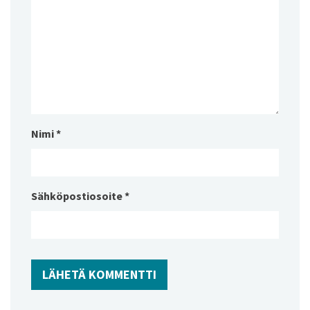
Nimi
*
Sähköpostiosoite
*