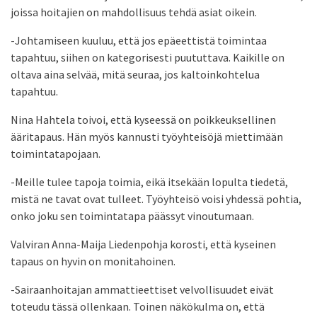
joissa hoitajien on mahdollisuus tehdä asiat oikein.
-Johtamiseen kuuluu, että jos epäeettistä toimintaa
tapahtuu, siihen on kategorisesti puututtava. Kaikille on
oltava aina selvää, mitä seuraa, jos kaltoinkohtelua
tapahtuu.
Nina Hahtela toivoi, että kyseessä on poikkeuksellinen
ääritapaus. Hän myös kannusti työyhteisöjä miettimään
toimintatapojaan.
-Meille tulee tapoja toimia, eikä itsekään lopulta tiedetä,
mistä ne tavat ovat tulleet. Työyhteisö voisi yhdessä pohtia,
onko joku sen toimintatapa päässyt vinoutumaan.
Valviran Anna-Maija Liedenpohja korosti, että kyseinen
tapaus on hyvin on monitahoinen.
-Sairaanhoitajan ammattieettiset velvollisuudet eivät
toteudu tässä ollenkaan. Toinen näkökulma on, että