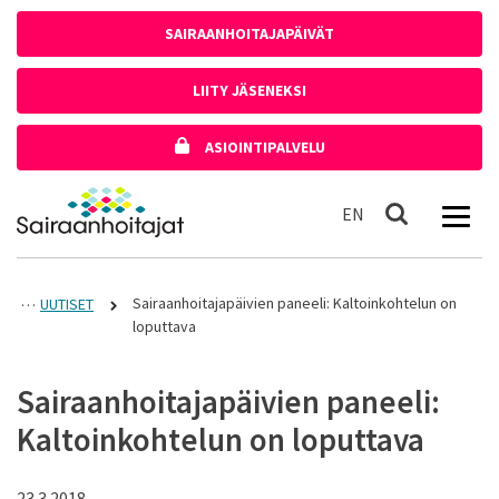
Siirry sisältöön
SAIRAANHOITAJAPÄIVÄT
LIITY JÄSENEKSI
ASIOINTIPALVELU
Etusivulle
In English
EN
Haku
Sairaanhoitajapäivien paneeli: Kaltoinkohtelun on
UUTISET
loputtava
Sairaanhoitajapäivien paneeli:
Kaltoinkohtelun on loputtava
23.3.2018