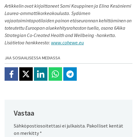
Artikkelin ovat kirjoittaneet Sami Kauppinen ja Elina Kesäniemi
Laurea-ammattikorkeakoulusta. Sydämen
vajaatoimintapotilaiden painon etäseurannan kehittäminen on
toteutettu Euroopan aluekehitysrahaston tuella, osana 6Aika
Strategian Co-Created Health and Wellbeing -hanketta.
Lisätietoa hankkeesta:
www.cohewe.eu
JAA SOSIAALISESSA MEDIASSA
Jaa Facebookissa
Jaa X:ssä
Jaa Linkedinissä
Jaa Whatsappissa
Jaa Telegramissa
Vastaa
Sähköpostiosoitettasi ei julkaista.
Pakolliset kentät
on merkitty
*