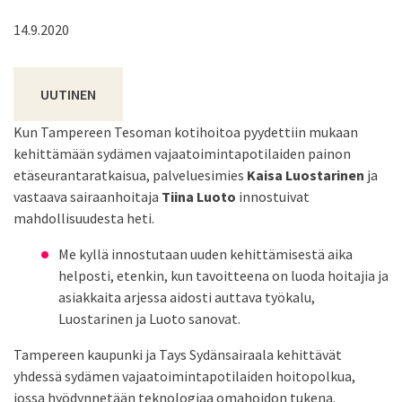
14.9.2020
UUTINEN
Kun Tampereen Tesoman kotihoitoa pyydettiin mukaan
kehittämään sydämen vajaatoimintapotilaiden painon
etäseurantaratkaisua, palveluesimies
Kaisa Luostarinen
ja
vastaava sairaanhoitaja
Tiina Luoto
innostuivat
mahdollisuudesta heti.
Me kyllä innostutaan uuden kehittämisestä aika
helposti, etenkin, kun tavoitteena on luoda hoitajia ja
asiakkaita arjessa aidosti auttava työkalu,
Luostarinen ja Luoto sanovat.
Tampereen kaupunki ja Tays Sydänsairaala kehittävät
yhdessä sydämen vajaatoimintapotilaiden hoitopolkua,
jossa hyödynnetään teknologiaa omahoidon tukena.