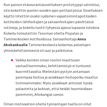
Kun painon etäseurantasovelluksen prototyyppi valmistui,
sitä kokeiltiin puolen vuoden ajan potilastyössä. Sovelluksen
käyttö liitettiin osaksi sydämen vajaatoimintapotilaiden
kotihoidon lähihoitajien ja sairaanhoitajien päivittäisiä
rutiineja, ja kokeilu tuotti lyhyessä ajassa lupaavia tuloksia.
Kokeilu toteutettiin Tesoman ohella Pispalan ja
Tammerkosken kotihoidossa. Sairaanhoitaja
Anna
Ahokankaalle
Tammerkoskesta kokemus palvelujen
yhteiskehittämisestä oli uusi ja palkitseva.
Vaikka koinkin oman roolini muuttuvan
vastuullisemmaksi, kehittämistyö ei tuntunut
kuormittavalta. Mielestäni pystyin antamaan
parempaa hoitoa ja asiakkaan hoitopolku muuttui
toimivammaksi. Myös asiakkaat antoivat hyvää
palautetta ja kokivat, että heidät huomioidaan
paremmin, Ahokangas sanoo.
Oman motivaation ohella työnantajan tuella on ollut