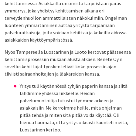
kehittämisessä. Asiakkailla on omista tarpeistaan paras
ymmärrys, joka yhdistyy kehittämisen aikana eri
terveydenhuollon ammattilaisten näkökulmiin. Ongelman
luonteen ymmärtäminen auttaa yritystä tarjoamaan
palveluratkaisuja, joita voidaan kehittää ja kokeilla aidossa
asiakkaiden käyttöympäristössä.
Myös Tampereella Luostarinen ja Luoto kertovat päässeensä
kehittämisprosessiin mukaan alusta alkaen. Benete Oy:n
sovelluskehittäjät työskentelivät koko prosessin ajan
tiiviisti sairaanhoitajien ja lääkäreiden kanssa.
Yritys tuli käytännössä tyhjän paperin kanssa ja siitä
lähdimme yhdessä liikkeelle. Heidän
palvelumuotoilija tutustui työmme arkeen ja
asiakkaisiin. Me kerroimme heille, mitä ohjelman
pitää tehdä ja miten sitä pitää voida käyttää. Oli
hienoa huomata, että yritys oikeasti kuunteli meitä,
Luostarinen kertoo.