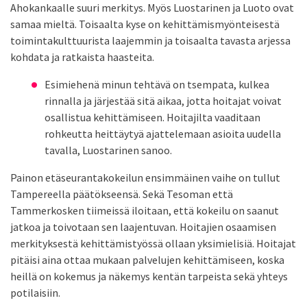
Ahokankaalle suuri merkitys. Myös Luostarinen ja Luoto ovat
samaa mieltä. Toisaalta kyse on kehittämismyönteisestä
toimintakulttuurista laajemmin ja toisaalta tavasta arjessa
kohdata ja ratkaista haasteita.
Esimiehenä minun tehtävä on tsempata, kulkea
rinnalla ja järjestää sitä aikaa, jotta hoitajat voivat
osallistua kehittämiseen. Hoitajilta vaaditaan
rohkeutta heittäytyä ajattelemaan asioita uudella
tavalla, Luostarinen sanoo.
Painon etäseurantakokeilun ensimmäinen vaihe on tullut
Tampereella päätökseensä. Sekä Tesoman että
Tammerkosken tiimeissä iloitaan, että kokeilu on saanut
jatkoa ja toivotaan sen laajentuvan. Hoitajien osaamisen
merkityksestä kehittämistyössä ollaan yksimielisiä. Hoitajat
pitäisi aina ottaa mukaan palvelujen kehittämiseen, koska
heillä on kokemus ja näkemys kentän tarpeista sekä yhteys
potilaisiin.