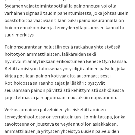
Sydämen vajaatoimintapotilailla painonnousu voi olla
varhainen signaali taudin pahentumisesta, joka johtaa usein
osastohoitoa vaativaan tilaan. Siksi painonseurannalla on
hoidon ennakoimisen ja terveyden ylläpitämisen kannalta
suuri merkitys.
Painonseurantaan haluttiin etsiä ratkaisua yhteistyössä
hoitotyön ammattilaisten, lääkäreiden sekä
hyvinvointianalytiikkaan erikoistuneen Benete Oy:n kanssa.
Kehittämistyön tuloksena syntyi digitaalinen palvelu, joka
kirjaa potilaan painon kotivaa’alta automaattisesti.
Kotihoidossa sairaanhoitajat ja lääkärit pystyvät
seuraamaan painon päivittäistä kehittymistä sähköisestä
järjestelmästä ja reagoimaan muutoksiin nopeammin.
Verkostomainen palveluiden yhteiskehittäminen
terveydenhuollossa on verrattain uusi toimintatapa, jonka
tavoitteena on joustava terveydenhuollon asiakkaiden,
ammattilaisen ja yritysten yhteistyö uusien palveluiden