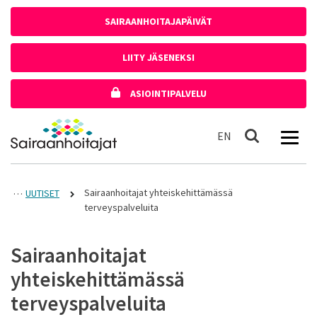
Siirry sisältöön
SAIRAANHOITAJAPÄIVÄT
LIITY JÄSENEKSI
ASIOINTIPALVELU
Etusivulle
In English
EN
Haku
Sairaanhoitajat yhteiskehittämässä
UUTISET
terveyspalveluita
Sairaanhoitajat
yhteiskehittämässä
terveyspalveluita