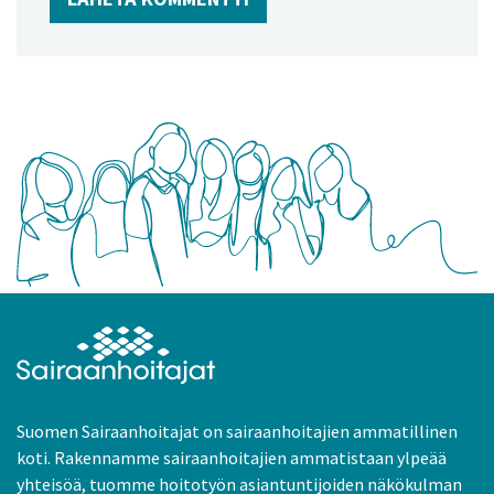
Suomen Sairaanhoitajat on sairaanhoitajien ammatillinen
koti. Rakennamme sairaanhoitajien ammatistaan ylpeää
yhteisöä, tuomme hoitotyön asiantuntijoiden näkökulman