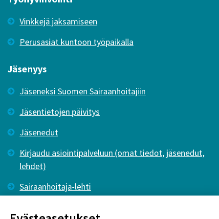
Vinkkejä jaksamiseen
Perusasiat kuntoon työpaikalla
Jäsenyys
Jäseneksi Suomen Sairaanhoitajiin
Jäsentietojen päivitys
Jäsenedut
Kirjaudu asiointipalveluun (omat tiedot, jäsenedut,
lehdet)
Sairaanhoitaja-lehti
Tutkiva Hoitotyö -lehti
Evästeasetukset