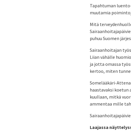
Tapahtuman luento-o
muutamia poimintoj
Mitä terveydenhuollo
Sairaanhoitajapäivie
puhuu Suomen järjest
Sairaanhoitajan työ
Liian vähälle huomio
ja jotta omassa työs
kertoo, miten tunnet
Somelääkäri-Attena 
haastavaksi koetun 
kuullaan, mitkä vuor
ammentaa mille taha
Sairaanhoitajapäivie
Laajassa näyttelys