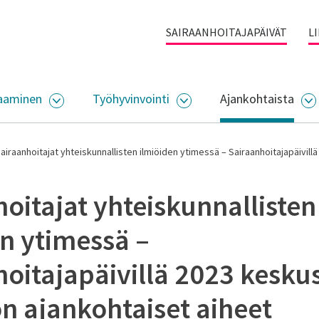
SAIRAANHOITAJAPÄIVÄT
L
aaminen
Työhyvinvointi
Ajankohtaista
ALIKKO
AVAA ALASIVUJEN VALIKKO
AVAA ALASIVUJEN VALI
A
airaanhoitajat yhteiskunnallisten ilmiöiden ytimessä – Sairaanhoitajapäivil
oitajat yhteiskunnallisten
n ytimessä –
oitajapäivillä 2023 kesku
n ajankohtaiset aiheet