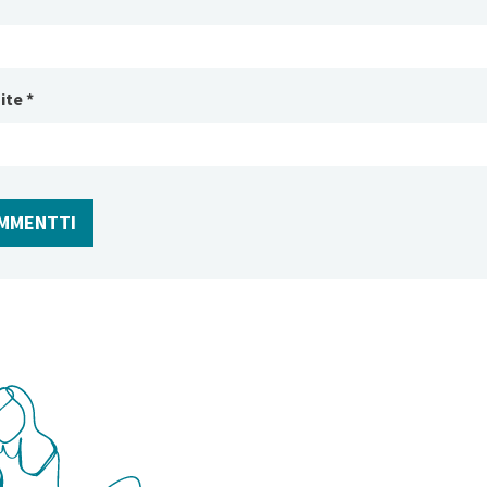
ite
*