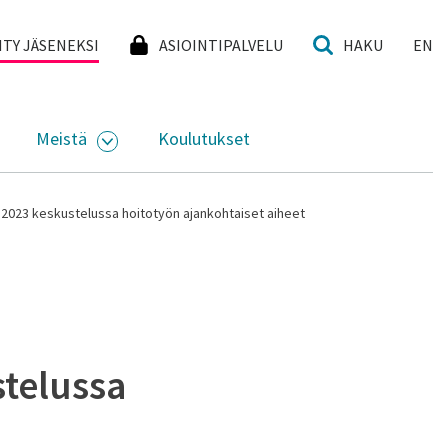
I
IITY JÄSENEKSI
ASIOINTIPALVELU
HAKU
EN
Meistä
Koulutukset
KKO
VAA ALASIVUJEN VALIKKO
AVAA ALASIVUJEN VALIKKO
lä 2023 keskustelussa hoitotyön ajankohtaiset aiheet
stelussa