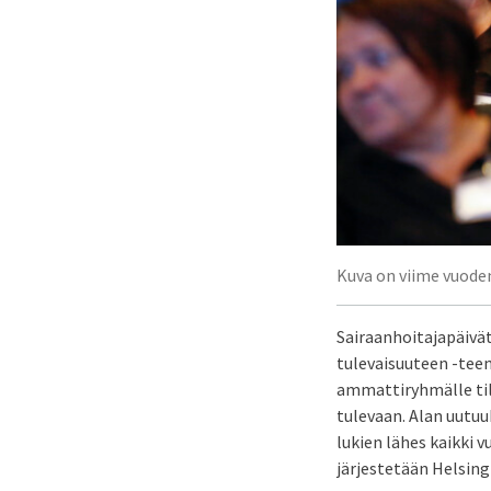
Kuva on viime vuoden
Sairaanhoitajapäivä
tulevaisuuteen -tee
ammattiryhmälle tila
tulevaan. Alan uutuu
lukien lähes kaikki 
järjestetään Helsing