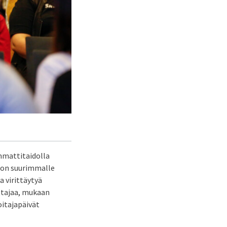
mmattitaidolla
lon suurimmalle
 virittäytyä
ttajaa, mukaan
oitajapäivät