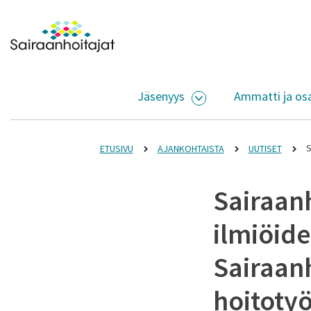
Siirry sisältöön
Etusivulle
Jäsenyys
Ammatti ja os
AVAA ALASIVUJEN V
S
ETUSIVU
AJANKOHTAISTA
UUTISET
Sairaanh
ilmiöide
Sairaanh
hoitotyö