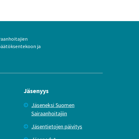
raanhoitajien
päätöksentekoon ja
Jäsenyys
Jäseneksi Suomen
Sairaanhoitajiin
Jäsentietojen päivitys