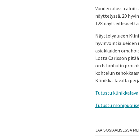
Vuoden alussa aloitt
näyttelyssä. 20 hyv
128 näytteilleasetta
Näyttelyalueen Klin
hyvinvointialueiden 
asiakkaiden omahoid
Lotta Carlsson pitä
on Istanbulin protok
kohtelun tehokkaast
Klinikka-lavalla perj
Tutustu klinikkalava
Tutustu monipuolise
JAA SOSIAALISESSA ME