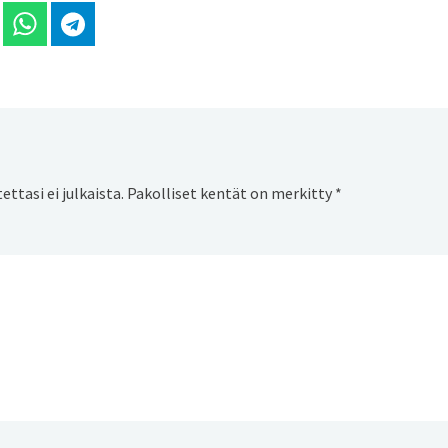
 Linkedinissä
Jaa Whatsappissa
Jaa Telegramissa
ttasi ei julkaista.
Pakolliset kentät on merkitty
*