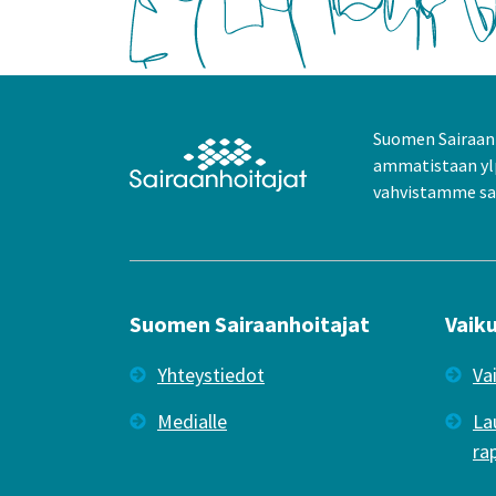
Suomen Sairaanh
ammatistaan yl
vahvistamme sai
Suomen Sairaanhoitajat
Vaik
Yhteystiedot
Va
Medialle
La
ra