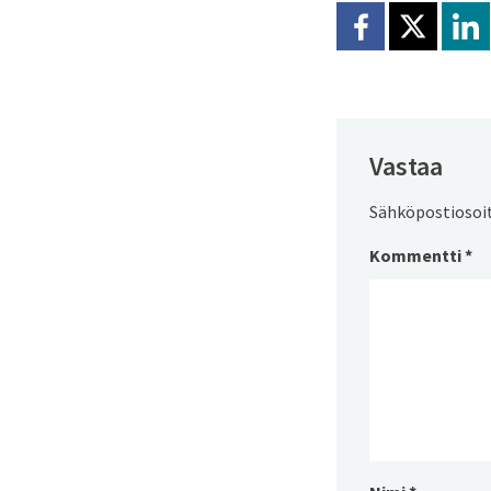
Jaa Facebookissa
Jaa X:ssä
Jaa
Vastaa
Sähköpostiosoite
Kommentti
*