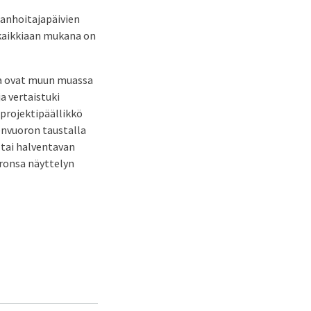
aanhoitajapäivien
 kaikkiaan mukana on
ta ovat muun muassa
a vertaistuki
projektipäällikkö
envuoron taustalla
 tai halventavan
ronsa näyttelyn