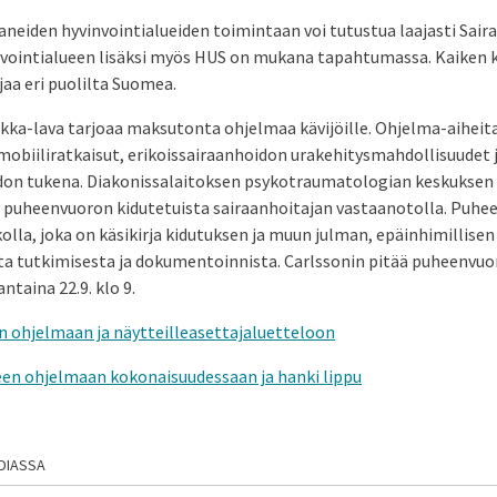
aneiden hyvinvointialueiden toimintaan voi tutustua laajasti Sair
invointialueen lisäksi myös HUS on mukana tapahtumassa. Kaiken
jaa eri puolilta Suomea.
ikka-lava tarjoaa maksutonta ohjelmaa kävijöille. Ohjelma-aihei
mobiiliratkaisut, erikoissairaanhoidon urakehitysmahdollisuudet j
on tukena. Diakonissalaitoksen psykotraumatologian keskuksen 
ä puheenvuoron kidutetuista sairaanhoitajan vastaanotolla. Puhe
olla, joka on käsikirja kidutuksen ja muun julman, epäinhimillisen
a tutkimisesta ja dokumentoinnista. Carlssonin pitää puheenvuo
antaina 22.9. klo 9.
n ohjelmaan ja näytteilleasettajaluetteloon
en ohjelmaan kokonaisuudessaan ja hanki lippu
DIASSA