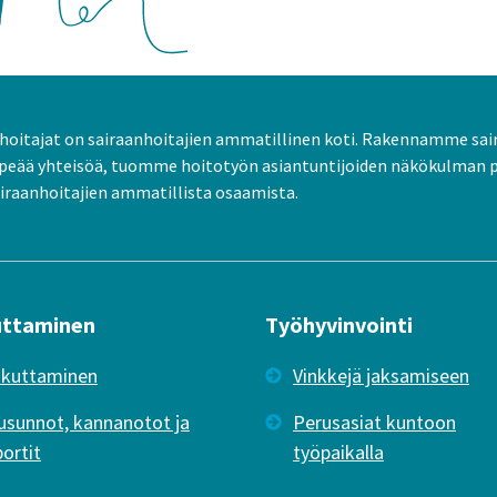
oitajat on sairaanhoitajien ammatillinen koti. Rakennamme sai
peää yhteisöä, tuomme hoitotyön asiantuntijoiden näkökulman 
raanhoitajien ammatillista osaamista.
uttaminen
Työhyvinvointi
ikuttaminen
Vinkkejä jaksamiseen
usunnot, kannanotot ja
Perusasiat kuntoon
portit
työpaikalla