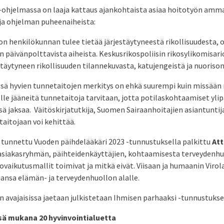
hjelmassa on laaja kattaus ajankohtaista asiaa hoitotyön ammatt
a ohjelman puheenaiheista:
n henkilökunnan tulee tietää järjestäytyneestä rikollisuudesta, o
n päivänpolttavista aiheista. Keskusrikospoliisin rikosylikomisar
äytyneen rikollisuuden tilannekuvasta, katujengeistä ja nuorison
ssä hyvien tunnetaitojen merkitys on ehkä suurempi kuin missää
lle jääneitä tunnetaitoja tarvitaan, jotta potilaskohtaamiset yli
sä jaksaa. Väitöskirjatutkija, Suomen Sairaanhoitajien asiantunti
aitojaan voi kehittää.
tunnettu Vuoden päihdelääkäri 2023 -tunnustuksella palkittu
Att
asiakasryhmän, päihteidenkäyttäjien, kohtaamisesta terveydenhu
ovaikutusmallit toimivat ja mitkä eivät. Viisaan ja humaanin Virol
nsa elämän- ja terveydenhuollon alalle.
n avajaisissa jaetaan julkistetaan Ihmisen parhaaksi -tunnustukse
sä mukana 20 hyvinvointialuetta