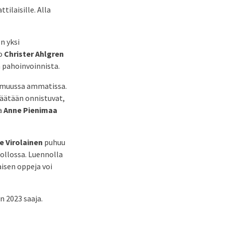
ilaisille. Alla
n yksi
io
Christer Ahlgren
 pahoinvoinnista.
n muussa ammatissa.
päätään onnistuvat,
ja
Anne Pienimaa
e Virolainen
puhuu
ollossa. Luennolla
aisen oppeja voi
n 2023 saaja.