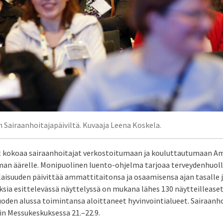
 Sairaanhoitajapäiviltä. Kuvaaja Leena Koskela.
t kokoaa sairaanhoitajat verkostoitumaan ja kouluttautumaan A
man äärelle. Monipuolinen luento-ohjelma tarjoaa terveydenhuol
isuuden päivittää ammattitaitonsa ja osaamisensa ajan tasalle ja
ksia esittelevässä näyttelyssä on mukana lähes 130 näytteillease
vuoden alussa toimintansa aloittaneet hyvinvointialueet. Sairaanh
in Messukeskuksessa 21.–22.9.