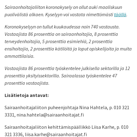
Sairaanhoitajaliiton koronakysely on ollut auki maaliskuun
puolivälistä alkaen. Kyselyyn voi vastata nimettömästi
täällä
.
Koronakyselyyn on tullut kuukaudessa noin 740 vastausta.
Vastaajista 86 prosenttia on sairaanhoitajia, 8 prosenttia
terveydenhoitajia, 5 prosenttia esimiehiä, 2 prosenttia
ensihoitajia, 2 prosenttia kätilöitä ja loput opiskelijoita ja muita
ammattilaisia.
Vastaajista 86 prosenttia työskentelee julkisella sektorilla ja 12
prosenttia yksityissektorilla. Sairaalassa työskentelee 47
prosenttia vastaajista.
Lisätietoja antavat:
Sairaanhoitajaliiton puheenjohtaja Nina Hahtela, p. 010 321
3331, nina.hahtela@sairaanhoitajat.fi
Sairaanhoitajaliiton kehittämispäällikkö Liisa Karhe, p. 010
321 3336, liisa.karhe@sairaanhoitajat.fi