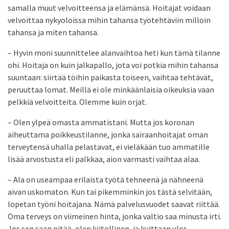
samalla muut velvoitteensa ja elämänsä. Hoitajat voidaan
velvoittaa nykyoloissa mihin tahansa työtehtäviin milloin
tahansa ja miten tahansa.
– Hyvin moni suunnittelee alanvaihtoa heti kun tämä tilanne
ohi. Hoitaja on kuin jalkapallo, jota voi potkia mihin tahansa
suuntaan: siirtää töihin paikasta toiseen, vaihtaa tehtävät,
peruuttaa lomat. Meillä ei ole minkäänlaisia oikeuksia vaan
pelkkiä velvoitteita. Olemme kuin orjat.
– Olen ylpeä omasta ammatistani. Mutta jos koronan
aiheuttama poikkeustilanne, jonka sairaanhoitajat oman
terveytensä uhalla pelastavat, ei vieläkään tuo ammatille
lisää arvostusta eli palkkaa, aion varmasti vaihtaa alaa.
– Ala on useampaa erilaista työtä tehneenä ja nähneenä
aivan uskomaton. Kun tai pikemminkin jos tästä selvitään,
lopetan työni hoitajana. Nämä palvelusvuodet saavat riittää.
Oma terveys on viimeinen hinta, jonka valtio saa minusta irti.
Jos sen saan pitää, olen kiitollinen, ja kuittaan ulos