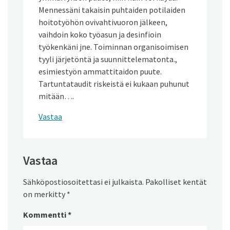
Mennessäni takaisin puhtaiden potilaiden
hoitotyöhön ovivahtivuoron jälkeen,
vaihdoin koko työasun ja desinfioin
työkenkäni jne. Toiminnan organisoimisen
tyyli järjetöntä ja suunnittelematonta.,
esimiestyön ammattitaidon puute.
Tartuntataudit riskeistä ei kukaan puhunut
mitään….
Vastaa
Vastaa
Sähköpostiosoitettasi ei julkaista.
Pakolliset kentät
on merkitty
*
Kommentti
*