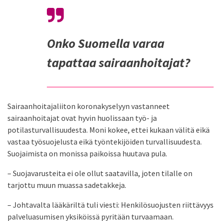
Onko Suomella varaa
tapattaa sairaanhoitajat?
Sairaanhoitajaliiton koronakyselyyn vastanneet
sairaanhoitajat ovat hyvin huolissaan työ- ja
potilasturvallisuudesta. Moni kokee, ettei kukaan välitä eikä
vastaa työsuojelusta eikä työntekijöiden turvallisuudesta.
Suojaimista on monissa paikoissa huutava pula.
– Suojavarusteita ei ole ollut saatavilla, joten tilalle on
tarjottu muun muassa sadetakkeja.
– Johtavalta lääkäriltä tuli viesti: Henkilösuojusten riittävyys
palveluasumisen yksiköissä pyritään turvaamaan.