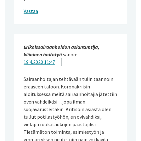
Vastaa
Erikoissairaanhoidon asiantuntija,
kliininen hoitotyö
sanoo:
19.4.2020 11:47
Sairaanhoitajan tehtävään tulin taannoin
erääseen taloon. Koronakriisin
aloituksessa meitä sairaanhoitajia jätettiin
oven vahdeikdsi…jopa ilman
suojavarusteitakin. Kritisoin asiasta:olen
tullut potilastyöhön, en ovivahdiksi,
vieläpä ruokataukojen päästäjiksi.
Tietämätön toiminta, esimiestyön ja
ymmärryksen puute, niin näin voi käydä.