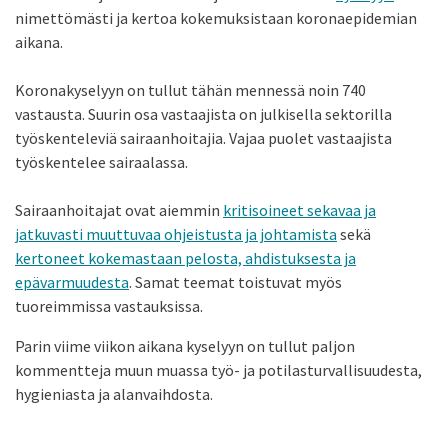
nimettömästi ja kertoa kokemuksistaan koronaepidemian
aikana.
Koronakyselyyn on tullut tähän mennessä noin 740
vastausta. Suurin osa vastaajista on julkisella sektorilla
työskenteleviä sairaanhoitajia. Vajaa puolet vastaajista
työskentelee sairaalassa.
Sairaanhoitajat ovat aiemmin
kritisoineet sekavaa ja
jatkuvasti muuttuvaa ohjeistusta ja johtamista
sekä
kertoneet kokemastaan pelosta, ahdistuksesta ja
epävarmuudesta
. Samat teemat toistuvat myös
tuoreimmissa vastauksissa.
Parin viime viikon aikana kyselyyn on tullut paljon
kommentteja muun muassa työ- ja potilasturvallisuudesta,
hygieniasta ja alanvaihdosta.