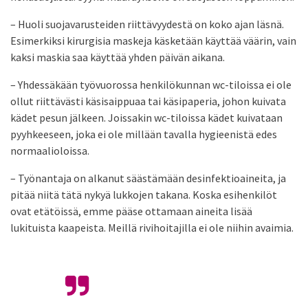
– Huoli suojavarusteiden riittävyydestä on koko ajan läsnä.
Esimerkiksi kirurgisia maskeja käsketään käyttää väärin, vain
kaksi maskia saa käyttää yhden päivän aikana.
– Yhdessäkään työvuorossa henkilökunnan wc-tiloissa ei ole
ollut riittävästi käsisaippuaa tai käsipaperia, johon kuivata
kädet pesun jälkeen. Joissakin wc-tiloissa kädet kuivataan
pyyhkeeseen, joka ei ole millään tavalla hygieenistä edes
normaalioloissa.
– Työnantaja on alkanut säästämään desinfektioaineita, ja
pitää niitä tätä nykyä lukkojen takana. Koska esihenkilöt
ovat etätöissä, emme pääse ottamaan aineita lisää
lukituista kaapeista. Meillä rivihoitajilla ei ole niihin avaimia.