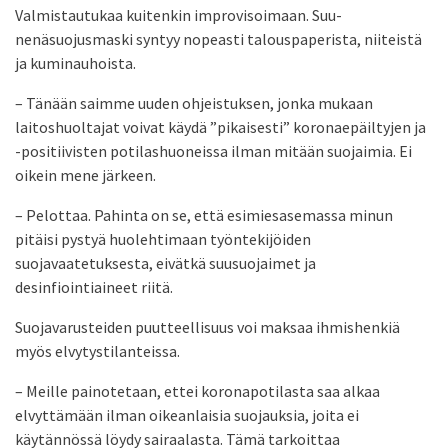
Valmistautukaa kuitenkin improvisoimaan. Suu-
nenäsuojusmaski syntyy nopeasti talouspaperista, niiteistä
ja kuminauhoista.
– Tänään saimme uuden ohjeistuksen, jonka mukaan
laitoshuoltajat voivat käydä ”pikaisesti” koronaepäiltyjen ja
-positiivisten potilashuoneissa ilman mitään suojaimia. Ei
oikein mene järkeen.
– Pelottaa. Pahinta on se, että esimiesasemassa minun
pitäisi pystyä huolehtimaan työntekijöiden
suojavaatetuksesta, eivätkä suusuojaimet ja
desinfiointiaineet riitä.
Suojavarusteiden puutteellisuus voi maksaa ihmishenkiä
myös elvytystilanteissa.
– Meille painotetaan, ettei koronapotilasta saa alkaa
elvyttämään ilman oikeanlaisia suojauksia, joita ei
käytännössä löydy sairaalasta. Tämä tarkoittaa