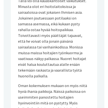
Tällä voi olla kauaskantoiset vaikutukset.
Minusta olot eri hoitolaitoksissa ja
sairaaloissa ovat jokaisen Ihmisen asia.
Jokainen joutuessaan potilaaksi on
samassa asemassa, eikä kukaan pysty
rahalla ostaa hyvää hoitopaikkaa.
Toivottavasti myös päättäjät tajuavat,
että he voivat olla jonain päivänä
sairaalassa tai vanhainkodissa. Monissa
muissa maissa hoitajien työnkuorma ja
vaativuus näkyy palkassa. Nuoret hoitajat
eivät halua kouluttautua alalle enään
tekemään raskasta ja vaarallista työtä
huonolla palkalla.
Oman kokemuksen mukaan on myös niitä
hyviä ihania paikkoja. Näissä paikoissa on
useimmiten panostettu hoitajien
hyvinvointiin mitä on pystytty. Myös