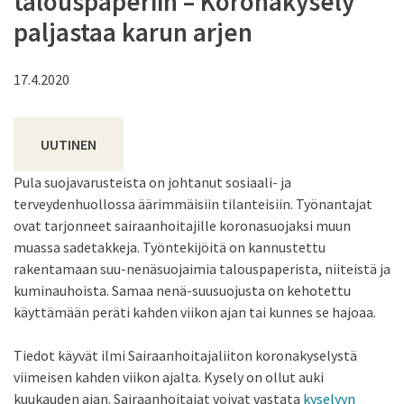
talouspaperiin – Koronakysely
paljastaa karun arjen
17.4.2020
UUTINEN
Pula suojavarusteista on johtanut sosiaali- ja
terveydenhuollossa äärimmäisiin tilanteisiin. Työnantajat
ovat tarjonneet sairaanhoitajille koronasuojaksi muun
muassa sadetakkeja. Työntekijöitä on kannustettu
rakentamaan suu-nenäsuojaimia talouspaperista, niiteistä ja
kuminauhoista. Samaa nenä-suusuojusta on kehotettu
käyttämään peräti kahden viikon ajan tai kunnes se hajoaa.
Tiedot käyvät ilmi Sairaanhoitajaliiton koronakyselystä
viimeisen kahden viikon ajalta. Kysely on ollut auki
kuukauden ajan. Sairaanhoitajat voivat vastata
kyselyyn