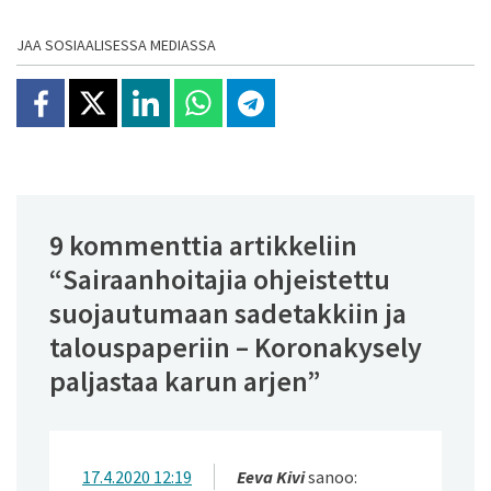
JAA SOSIAALISESSA MEDIASSA
Jaa Facebookissa
Jaa X:ssä
Jaa Linkedinissä
Jaa Whatsappissa
Jaa Telegramissa
9 kommenttia artikkeliin
“
Sairaanhoitajia ohjeistettu
suojautumaan sadetakkiin ja
talouspaperiin – Koronakysely
paljastaa karun arjen
”
17.4.2020 12:19
Eeva Kivi
sanoo: