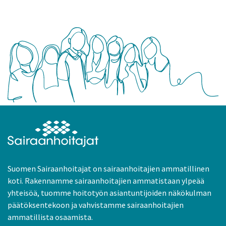
Suomen Sairaanhoitajat on sairaanhoitajien ammatillinen
koti. Rakennamme sairaanhoitajien ammatistaan ylpeää
yhteisöä, tuomme hoitotyön asiantuntijoiden näkökulman
päätöksentekoon ja vahvistamme sairaanhoitajien
ammatillista osaamista.