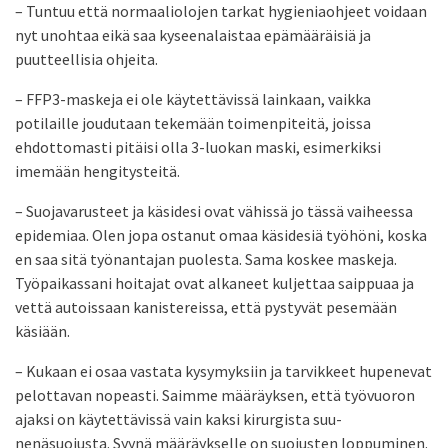
– Tuntuu että normaaliolojen tarkat hygieniaohjeet voidaan
nyt unohtaa eikä saa kyseenalaistaa epämääräisiä ja
puutteellisia ohjeita.
– FFP3-maskeja ei ole käytettävissä lainkaan, vaikka
potilaille joudutaan tekemään toimenpiteitä, joissa
ehdottomasti pitäisi olla 3-luokan maski, esimerkiksi
imemään hengitysteitä.
– Suojavarusteet ja käsidesi ovat vähissä jo tässä vaiheessa
epidemiaa. Olen jopa ostanut omaa käsidesiä työhöni, koska
en saa sitä työnantajan puolesta. Sama koskee maskeja.
Työpaikassani hoitajat ovat alkaneet kuljettaa saippuaa ja
vettä autoissaan kanistereissa, että pystyvät pesemään
käsiään.
– Kukaan ei osaa vastata kysymyksiin ja tarvikkeet hupenevat
pelottavan nopeasti. Saimme määräyksen, että työvuoron
ajaksi on käytettävissä vain kaksi kirurgista suu-
nenäsuojusta. Syynä määräykselle on suojusten loppuminen.