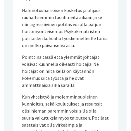
Hahmotushäiriöisen kosketus ja ohjaus
rauhallisemmin tuo ihmeitä aikaan ja se
niin agressiivinen potilas voi olla paljon
hoitomyönteisempi. Psykokeriatristen
potilaiden kohdalla työskennelleelle tämä
on melko päivänselvä asia.
Pointtina tässä että ylemmät johtajat
voisivat kuunnella oikeasti hoitajia. Ne
hoitajat on niitä kellä on käytännön
kokemus siitä työstä ja he ovat
ammattilaisia sillä saralla.
Kun yhteistyö ja molemminpuoleinen
kunnioitus, sekä koulutukset ja resurssit
olisi hieman paremmin voisi sillä olla
suuria vaikutuksia myös talouteen. Potilaat
saattaisivat olla virkeämpiä ja