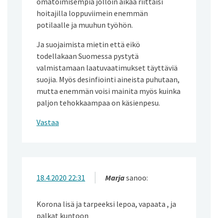
omatoimisempia jolloin aikaa riittäisi
hoitajilla loppuviimein enemmän
potilaalle ja muuhun työhön.
Ja suojaimista mietin että eikö
todellakaan Suomessa pystytä
valmistamaan laatuvaatimukset täyttäviä
suojia. Myös desinfiointi aineista puhutaan,
mutta enemmän voisi mainita myös kuinka
paljon tehokkaampaa on käsienpesu.
Vastaa
18.4.2020 22:31
Marja
sanoo:
Korona lisä ja tarpeeksi lepoa, vapaata , ja
palkat kuntoon