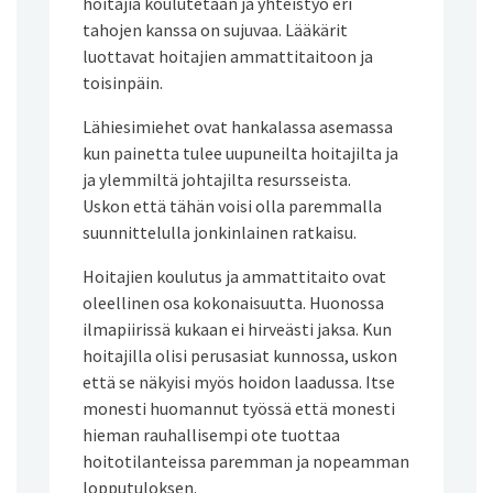
hoitajia koulutetaan ja yhteistyö eri
tahojen kanssa on sujuvaa. Lääkärit
luottavat hoitajien ammattitaitoon ja
toisinpäin.
Lähiesimiehet ovat hankalassa asemassa
kun painetta tulee uupuneilta hoitajilta ja
ja ylemmiltä johtajilta resursseista.
Uskon että tähän voisi olla paremmalla
suunnittelulla jonkinlainen ratkaisu.
Hoitajien koulutus ja ammattitaito ovat
oleellinen osa kokonaisuutta. Huonossa
ilmapiirissä kukaan ei hirveästi jaksa. Kun
hoitajilla olisi perusasiat kunnossa, uskon
että se näkyisi myös hoidon laadussa. Itse
monesti huomannut työssä että monesti
hieman rauhallisempi ote tuottaa
hoitotilanteissa paremman ja nopeamman
lopputuloksen.