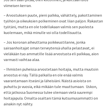
viimeisen kerran.
– Arvostuksen puute, pieni palkka, vähättely, pakottaminen
työhön ja oikeuksien polkeminen ovat liian paljon. Rakastan
työtäni, mutta en ole todellakaan valmis sen puolesta
kuolemaan, mikä minulle voi olla todellisuutta.
– Jos koronan aiheuttama poikkeustilanne, jonka
sairaanhoitajat oman terveytensä uhalla pelastavat, ei
vieläkään tuo ammatille lisää arvostusta eli palkkaa, aion
varmasti vaihtaa alaa.
– Ihmisten puheissa arvostetaan hoitajia, mutta muutoin
arvostus ei näy. Tällä palkalla en ole enää valmis
vaarantamaan itseäni ja läheisiäni. Näistä asioista on
puhuttu jo vuosia, eikä mikään tule muuttumaan. Uskon,
että jatkossa Suomessa tulee olemaan vielä suurempi
hoitajapula. Omalta osaltani tämä kutsumusammatti on
ainakin nyt nähty.