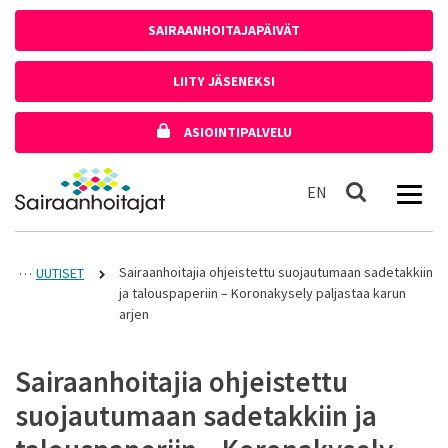
Siirry sisältöön
SAIRAANHOITAJAPÄIVÄT
LIITY JÄSENEKSI
ASIOINTIPALVELU
Etusivulle
In English
EN
Haku
Sairaanhoitajia ohjeistettu suojautumaan sadetakkiin
UUTISET
ja talouspaperiin – Koronakysely paljastaa karun
arjen
Sairaanhoitajia ohjeistettu
suojautumaan sadetakkiin ja