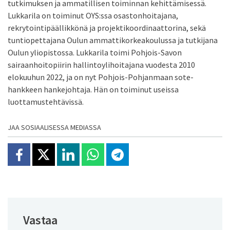
tutkimuksen ja ammatillisen toiminnan kehittämisessä.
Lukkarila on toiminut OYS:ssa osastonhoitajana,
rekrytointipäällikkönä ja projektikoordinaattorina, sekä
tuntiopettajana Oulun ammattikorkeakoulussa ja tutkijana
Oulun yliopistossa. Lukkarila toimi Pohjois-Savon
sairaanhoitopiirin hallintoylihoitajana vuodesta 2010
elokuuhun 2022, ja on nyt Pohjois-Pohjanmaan sote-
hankkeen hankejohtaja. Hän on toiminut useissa
luottamustehtävissä.
JAA SOSIAALISESSA MEDIASSA
Jaa Facebookissa
Jaa X:ssä
Jaa Linkedinissä
Jaa Whatsappissa
Jaa Telegramissa
Vastaa