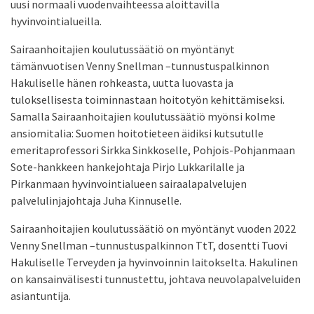
uusi normaali vuodenvaihteessa aloittavilla
hyvinvointialueilla.
Sairaanhoitajien koulutussäätiö on myöntänyt
tämänvuotisen Venny Snellman –tunnustuspalkinnon
Hakuliselle hänen rohkeasta, uutta luovasta ja
tuloksellisesta toiminnastaan hoitotyön kehittämiseksi.
Samalla Sairaanhoitajien koulutussäätiö myönsi kolme
ansiomitalia: Suomen hoitotieteen äidiksi kutsutulle
emeritaprofessori Sirkka Sinkkoselle, Pohjois-Pohjanmaan
Sote-hankkeen hankejohtaja Pirjo Lukkarilalle ja
Pirkanmaan hyvinvointialueen sairaalapalvelujen
palvelulinjajohtaja Juha Kinnuselle.
Sairaanhoitajien koulutussäätiö on myöntänyt vuoden 2022
Venny Snellman –tunnustuspalkinnon TtT, dosentti Tuovi
Hakuliselle Terveyden ja hyvinvoinnin laitokselta. Hakulinen
on kansainvälisesti tunnustettu, johtava neuvolapalveluiden
asiantuntija.