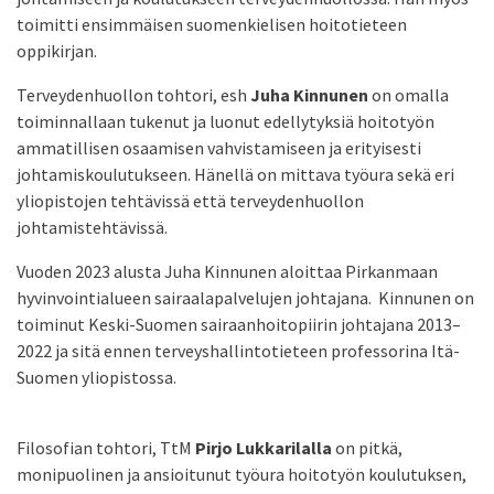
toimitti ensimmäisen suomenkielisen hoitotieteen
oppikirjan.
Terveydenhuollon tohtori, esh
Juha Kinnunen
on omalla
toiminnallaan tukenut ja luonut edellytyksiä hoitotyön
ammatillisen osaamisen vahvistamiseen ja erityisesti
johtamiskoulutukseen. Hänellä on mittava työura sekä eri
yliopistojen tehtävissä että terveydenhuollon
johtamistehtävissä.
Vuoden 2023 alusta Juha Kinnunen aloittaa Pirkanmaan
hyvinvointialueen sairaalapalvelujen johtajana. Kinnunen on
toiminut Keski-Suomen sairaanhoitopiirin johtajana 2013–
2022 ja sitä ennen terveyshallintotieteen professorina Itä-
Suomen yliopistossa.
Filosofian tohtori, TtM
Pirjo Lukkarilalla
on pitkä,
monipuolinen ja ansioitunut työura hoitotyön koulutuksen,