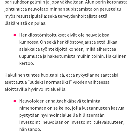
parisuhdeongelmiin ja jopa väkivaltaan. Alun perin koronasta
johtunutta neuvolatoiminnan supistamista on perusteltu
myös resurssipulalla: sekä terveydenhoitajista että
lääkäreistä on pulaa.
Henkilöstömitoitukset eivät ole neuvoloissa
kunnossa. On sekä henkilöstövajausta että liikaa
asiakkaita työntekijöitä kohden, mikä aiheuttaa
uupumusta ja hakeutumista muihin töihin, Hakulinen
kertoo.
Hakulinen tuntee huolta siitä, että nykytilanne saattaisi
asettautua ”uudeksi normaaliksi” vuoden vaihteessa
aloittavilla hyvinvointialueilla.
Neuvoloiden ennaltaehkäisevä toiminta
nimenomaan on se keino, jolla kustannusten kasvua
pystytään hyvinvointialueilla hillitsemään.
Investointi neuvolaan on investointi tulevaisuuteen,
hän sanoo.