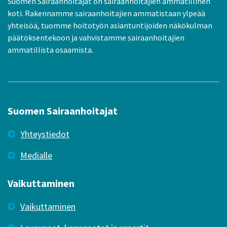
Suomen Sairaanhoitajat on sairaanhoitajien ammatillinen
koti. Rakennamme sairaanhoitajien ammatistaan ylpeää
yhteisöä, tuomme hoitotyön asiantuntijoiden näkökulman
päätöksentekoon ja vahvistamme sairaanhoitajien
ammatillista osaamista.
Suomen Sairaanhoitajat
Yhteystiedot
Medialle
Vaikuttaminen
Vaikuttaminen