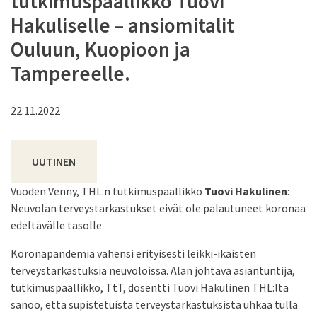
tutkimuspäällikkö Tuovi
Hakuliselle – ansiomitalit
Ouluun, Kuopioon ja
Tampereelle.
22.11.2022
UUTINEN
Vuoden Venny, THL:n tutkimuspäällikkö
Tuovi Hakulinen
:
Neuvolan terveystarkastukset eivät ole palautuneet koronaa
edeltävälle tasolle
Koronapandemia vähensi erityisesti leikki-ikäisten
terveystarkastuksia neuvoloissa. Alan johtava asiantuntija,
tutkimuspäällikkö, TtT, dosentti Tuovi Hakulinen THL:lta
sanoo, että supistetuista terveystarkastuksista uhkaa tulla