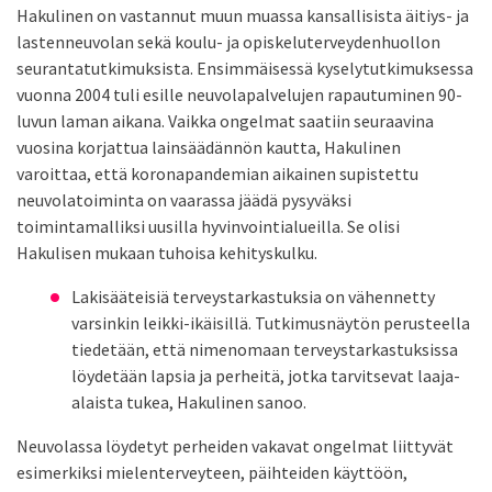
Hakulinen on vastannut muun muassa kansallisista äitiys- ja
lastenneuvolan sekä koulu- ja opiskeluterveydenhuollon
seurantatutkimuksista. Ensimmäisessä kyselytutkimuksessa
vuonna 2004 tuli esille neuvolapalvelujen rapautuminen 90-
luvun laman aikana. Vaikka ongelmat saatiin seuraavina
vuosina korjattua lainsäädännön kautta, Hakulinen
varoittaa, että koronapandemian aikainen supistettu
neuvolatoiminta on vaarassa jäädä pysyväksi
toimintamalliksi uusilla hyvinvointialueilla. Se olisi
Hakulisen mukaan tuhoisa kehityskulku.
Lakisääteisiä terveystarkastuksia on vähennetty
varsinkin leikki-ikäisillä. Tutkimusnäytön perusteella
tiedetään, että nimenomaan terveystarkastuksissa
löydetään lapsia ja perheitä, jotka tarvitsevat laaja-
alaista tukea, Hakulinen sanoo.
Neuvolassa löydetyt perheiden vakavat ongelmat liittyvät
esimerkiksi mielenterveyteen, päihteiden käyttöön,