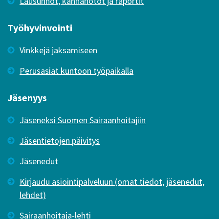
Lausunnot, kannanotot ja raportit
Työhyvinvointi
Vinkkejä jaksamiseen
Perusasiat kuntoon työpaikalla
Jäsenyys
Jäseneksi Suomen Sairaanhoitajiin
Jäsentietojen päivitys
Jäsenedut
Kirjaudu asiointipalveluun (omat tiedot, jäsenedut,
lehdet)
Sairaanhoitaja-lehti