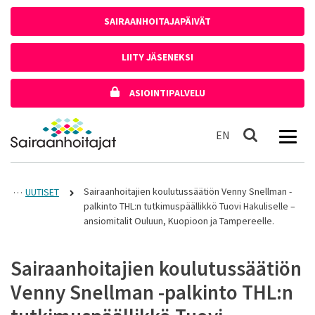
Siirry sisältöön
SAIRAANHOITAJAPÄIVÄT
LIITY JÄSENEKSI
ASIOINTIPALVELU
Etusivulle
In English
EN
Haku
Sairaanhoitajien koulutussäätiön Venny Snellman -
UUTISET
palkinto THL:n tutkimuspäällikkö Tuovi Hakuliselle –
ansiomitalit Ouluun, Kuopioon ja Tampereelle.
Sairaanhoitajien koulutussäätiön
Venny Snellman -palkinto THL:n