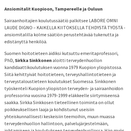
Ansiomitalit Kuopioon, Tampereelle ja Ouluun
Sairaanhoitajien koulutussäätiö palkitsee LABORE OMNI
LAUDE DIGNO – KAIKELLA KIITOKSELLA TEHDYSTÄ TYÖSTÄ -
ansiomitalilla kolme säätiön perustehtävää tukenutta ja
edistänyttä henkilöä.
Suomen hoitotieteen äidiksi kutsuttu emeritaprofessori,
PhD,
Sirkka Sinkkonen
aloitti terveydenhuollon
kandidaattikoulutuksen vuonna 1979 Kuopion yliopistossa.
Siitä kehittyivät hoitotieteen, terveyshallintotieteen ja
terveystaloustieteen koulutukset Suomessa. Sinkkonen
työskenteli Kuopion yliopiston terveyden- ja sairaanhoidon
professorina vuosina 1979-1999 eläkkeelle siirtymiseensä
saakka. Sirkka Sinkkosen tieteellinen toiminta on ollut
poikkeuksellisen laaja ja kohdistunut useisiin
yhteiskunnallisesti keskeisiin teemoihin, muun muassa
terveydenhuollon hallintoon, palvelujärjestelmään,
johtamiseen ja koulutukseen terveydenhuollossa. Hän myös