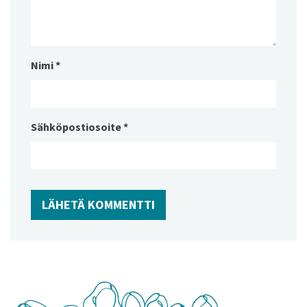
Nimi
*
Sähköpostiosoite
*