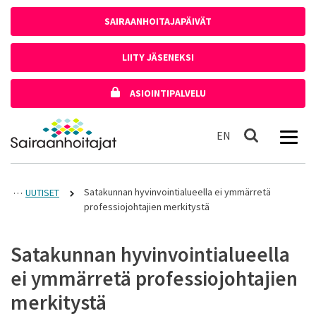
Siirry sisältöön
SAIRAANHOITAJAPÄIVÄT
LIITY JÄSENEKSI
ASIOINTIPALVELU
Etusivulle
In English
EN
Haku
Satakunnan hyvinvointialueella ei ymmärretä
UUTISET
professiojohtajien merkitystä
Satakunnan hyvinvointialueella
ei ymmärretä professiojohtajien
merkitystä