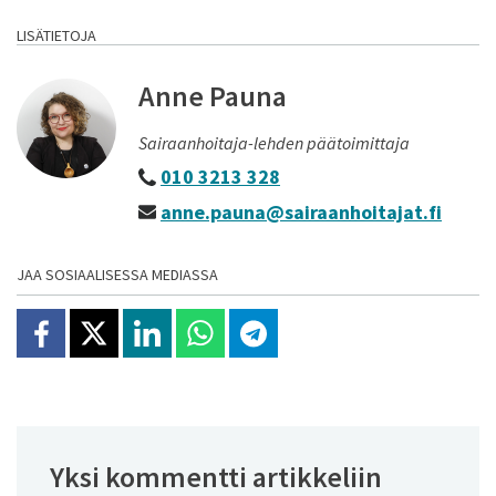
LISÄTIETOJA
Anne Pauna
Sairaanhoitaja-lehden päätoimittaja
010 3213 328
anne.pauna@sairaanhoitajat.fi
JAA SOSIAALISESSA MEDIASSA
Jaa Facebookissa
Jaa X:ssä
Jaa Linkedinissä
Jaa Whatsappissa
Jaa Telegramissa
Yksi kommentti artikkeliin