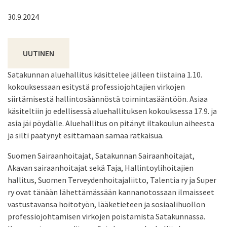
30.9.2024
UUTINEN
Satakunnan aluehallitus käsittelee jälleen tiistaina 1.10.
kokouksessaan esitystä professiojohtajien virkojen
siirtämisestä hallintosäännöstä toimintasääntöön. Asiaa
käsiteltiin jo edellisessä aluehallituksen kokouksessa 17.9. ja
asia jäi pöydälle. Aluehallitus on pitänyt iltakoulun aiheesta
ja silti päätynyt esittämään samaa ratkaisua.
Suomen Sairaanhoitajat, Satakunnan Sairaanhoitajat,
Akavan sairaanhoitajat sekä Taja, Hallintoylihoitajien
hallitus, Suomen Terveydenhoitajaliitto, Talentia ry ja Super
ry ovat tänään lähettämässään kannanotossaan ilmaisseet
vastustavansa hoitotyön, lääketieteen ja sosiaalihuollon
professiojohtamisen virkojen poistamista Satakunnassa.