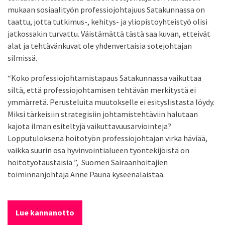
mukaan sosiaalityön professiojohtajuus Satakunnassa on
taattu, jotta tutkimus-, kehitys- ja yliopistoyhteistyö olisi
jatkossakin turvattu. Väistämättä tästä saa kuvan, etteivät
alat ja tehtävänkuvat ole yhdenvertaisia sotejohtajan
silmissä.
“Koko professiojohtamistapaus Satakunnassa vaikuttaa
siltä, että professiojohtamisen tehtävän merkitystä ei
ymmärretä. Perusteluita muutokselle ei esityslistasta löydy.
Miksi tärkeisiin strategisiin johtamistehtäviin halutaan
kajota ilman esiteltyjä vaikuttavuusarviointeja?
Lopputuloksena hoitotyön professiojohtajan virka häviää,
vaikka suurin osa hyvinvointialueen työntekijöistä on
hoitotyötaustaisia ”, Suomen Sairaanhoitajien
toiminnanjohtaja Anne Pauna kyseenalaistaa.
Lue kannanotto