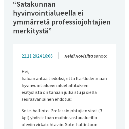
“
Satakunnan
hyvinvointialueella ei
ymmärretä professiojohtajien
merkitystä
”
22.11.2024 16:06
Heidi Hovisilta
sanoo:
Hei,
haluan antaa tiedoksi, että Itä-Uudenmaan
hyvinvointialueen aluehallituksen
esityslista on tänään julkaistu ja siellä
seuraavanlainen ehdotus:
Sote-hallinto: Professiojohtajien virat (3
kpl) yhdistetään muihin vastuualueilla
oleviin virkatehtäviin. Sote-hallintoon