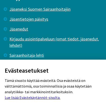
Jäseneksi Suomen Sairaanhoitajiin
Jäsentietojen päivitys
Jäsenedut
Kirjaudu asiointipalveluun (omat tiedot, jäsenedut,
lehdet)
Sairaanhoitaja-lehti
Tutkiva Hoitotyö -lehti
Evästeasetukset
Tämä sivusto käyttää evästeitä. Osa evästeistä on
välttämättömiä, osa toiminnallisia ja osaa käytetään
analytiikka- tai markkinointitarkoituksiin.
Lue lisää Evästekäytännöt-sivulta.
Rekisteriseloste