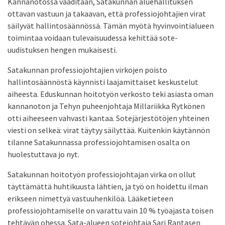
Kannanotossa vaaditaan, Satakunnan aluehallituksen
ottavan vastuun ja takaavan, että professiojohtajien virat
säilyvät hallintosäännössä. Tämän myötä hyvinvointialueen
toimintaa voidaan tulevaisuudessa kehittää sote-
uudistuksen hengen mukaisesti.
Satakunnan professiojohtajien virkojen poisto
hallintosäännöstä käynnisti laajamittaiset keskustelut
aiheesta. Eduskunnan hoitotyön verkosto teki asiasta oman
kannanoton ja Tehyn puheenjohtaja Millariikka Rytkönen
otti aiheeseen vahvasti kantaa. Sotejärjestötöjen yhteinen
viesti on selkeä: virat täytyy säilyttää. Kuitenkin käytännön
tilanne Satakunnassa professiojohtamisen osalta on
huolestuttava jo nyt.
Satakunnan hoitotyön professiojohtajan virka on ollut
täyttämättä huhtikuusta lähtien, ja työ on hoidettu ilman
erikseen nimettyä vastuuhenkilöä. Lääketieteen
professiojohtamiselle on varattu vain 10 % työajasta toisen
tehtävän ohessa. Sata-alueen sotejohtaja Sari Rantasen