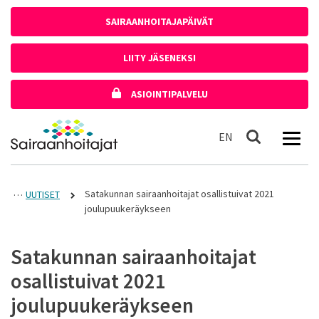
Siirry sisältöön
SAIRAANHOITAJAPÄIVÄT
LIITY JÄSENEKSI
ASIOINTIPALVELU
Etusivulle
In English
EN
Haku
Satakunnan sairaanhoitajat osallistuivat 2021
UUTISET
joulupuukeräykseen
Satakunnan sairaanhoitajat
osallistuivat 2021
joulupuukeräykseen