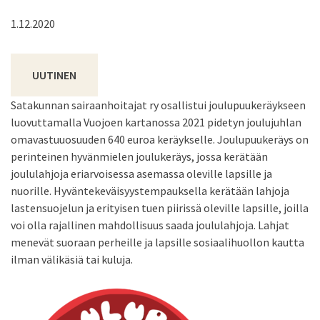
1.12.2020
UUTINEN
Satakunnan sairaanhoitajat ry osallistui joulupuukeräykseen
luovuttamalla Vuojoen kartanossa 2021 pidetyn joulujuhlan
omavastuuosuuden 640 euroa keräykselle. Joulupuukeräys on
perinteinen hyvänmielen joulukeräys, jossa kerätään
joululahjoja eriarvoisessa asemassa oleville lapsille ja
nuorille. Hyväntekeväisyystempauksella kerätään lahjoja
lastensuojelun ja erityisen tuen piirissä oleville lapsille, joilla
voi olla rajallinen mahdollisuus saada joululahjoja. Lahjat
menevät suoraan perheille ja lapsille sosiaalihuollon kautta
ilman välikäsiä tai kuluja.