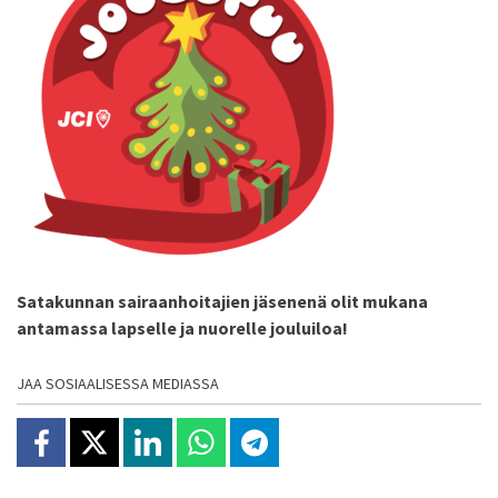
Satakunnan sairaanhoitajien jäsenenä olit mukana
antamassa lapselle ja nuorelle jouluiloa!
JAA SOSIAALISESSA MEDIASSA
Jaa Facebookissa
Jaa X:ssä
Jaa Linkedinissä
Jaa Whatsappissa
Jaa Telegramissa