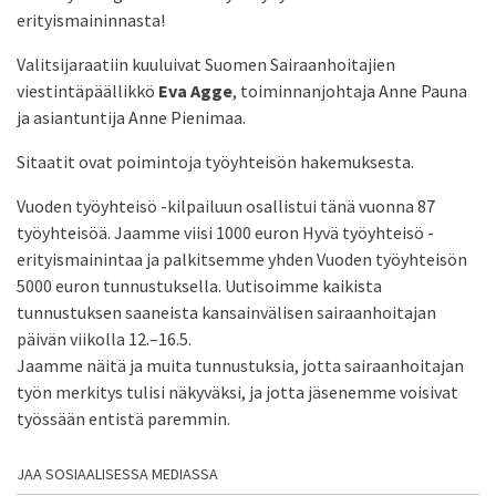
erityismaininnasta!
Valitsijaraatiin kuuluivat Suomen Sairaanhoitajien
viestintäpäällikkö
Eva Agge
, toiminnanjohtaja Anne Pauna
ja asiantuntija Anne Pienimaa.
Sitaatit ovat poimintoja työyhteisön hakemuksesta.
Vuoden työyhteisö -kilpailuun osallistui tänä vuonna 87
työyhteisöä. Jaamme viisi 1000 euron Hyvä työyhteisö -
erityismainintaa ja palkitsemme yhden Vuoden työyhteisön
5000 euron tunnustuksella. Uutisoimme kaikista
tunnustuksen saaneista kansainvälisen sairaanhoitajan
päivän viikolla 12.–16.5.
Jaamme näitä ja muita tunnustuksia, jotta sairaanhoitajan
työn merkitys tulisi näkyväksi, ja jotta jäsenemme voisivat
työssään entistä paremmin.
JAA SOSIAALISESSA MEDIASSA