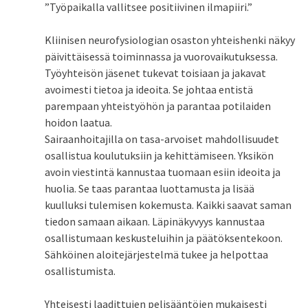
”Työpaikalla vallitsee positiivinen ilmapiiri.”
Kliinisen neurofysiologian osaston yhteishenki näkyy
päivittäisessä toiminnassa ja vuorovaikutuksessa.
Työyhteisön jäsenet tukevat toisiaan ja jakavat
avoimesti tietoa ja ideoita. Se johtaa entistä
parempaan yhteistyöhön ja parantaa potilaiden
hoidon laatua.
Sairaanhoitajilla on tasa-arvoiset mahdollisuudet
osallistua koulutuksiin ja kehittämiseen. Yksikön
avoin viestintä kannustaa tuomaan esiin ideoita ja
huolia. Se taas parantaa luottamusta ja lisää
kuulluksi tulemisen kokemusta. Kaikki saavat saman
tiedon samaan aikaan. Läpinäkyvyys kannustaa
osallistumaan keskusteluihin ja päätöksentekoon.
Sähköinen aloitejärjestelmä tukee ja helpottaa
osallistumista.
Yhteisesti laadittujen pelisääntöjen mukaisesti