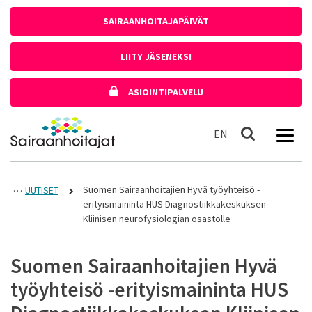
Siirry sisältöön
SAIRAANHOITAJAPÄIVÄT
LIITY JÄSENEKSI
ASIOINTIPALVELU
Etusivulle
In English
EN
Haku
Suomen Sairaanhoitajien Hyvä työyhteisö -
UUTISET
erityismaininta HUS Diagnostiikkakeskuksen
Kliinisen neurofysiologian osastolle
Suomen Sairaanhoitajien Hyvä
työyhteisö -erityismaininta HUS