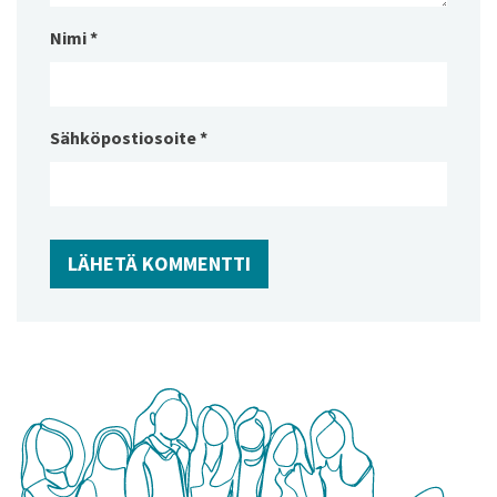
Nimi
*
Sähköpostiosoite
*