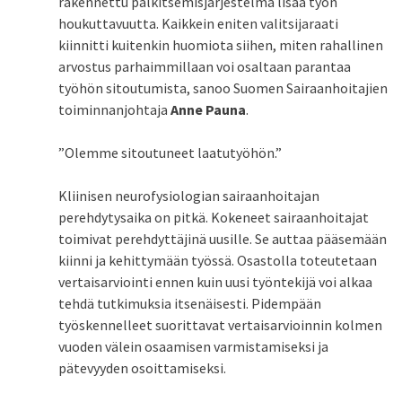
rakennettu palkitsemisjärjestelmä lisää työn
houkuttavuutta. Kaikkein eniten valitsijaraati
kiinnitti kuitenkin huomiota siihen, miten rahallinen
arvostus parhaimmillaan voi osaltaan parantaa
työhön sitoutumista, sanoo Suomen Sairaanhoitajien
toiminnanjohtaja
Anne Pauna
.
”Olemme sitoutuneet laatutyöhön.”
Kliinisen neurofysiologian sairaanhoitajan
perehdytysaika on pitkä. Kokeneet sairaanhoitajat
toimivat perehdyttäjinä uusille. Se auttaa pääsemään
kiinni ja kehittymään työssä. Osastolla toteutetaan
vertaisarviointi ennen kuin uusi työntekijä voi alkaa
tehdä tutkimuksia itsenäisesti. Pidempään
työskennelleet suorittavat vertaisarvioinnin kolmen
vuoden välein osaamisen varmistamiseksi ja
pätevyyden osoittamiseksi.