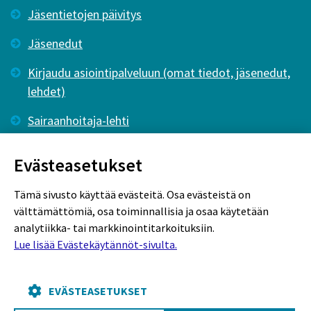
Jäsentietojen päivitys
Jäsenedut
Kirjaudu asiointipalveluun (omat tiedot, jäsenedut,
lehdet)
Sairaanhoitaja-lehti
Tutkiva Hoitotyö -lehti
Evästeasetukset
Tämä sivusto käyttää evästeitä. Osa evästeistä on
välttämättömiä, osa toiminnallisia ja osaa käytetään
analytiikka- tai markkinointitarkoituksiin.
Lue lisää Evästekäytännöt-sivulta.
Rekisteriseloste
Tietosuojaseloste
Evästekäytännöt
EVÄSTEASETUKSET