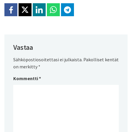
Jaa Facebookissa
Jaa X:ssä
Jaa Linkedinissä
Jaa Whatsappissa
Jaa Telegramissa
Vastaa
Sähköpostiosoitettasi ei julkaista.
Pakolliset kentät
on merkitty
*
Kommentti
*