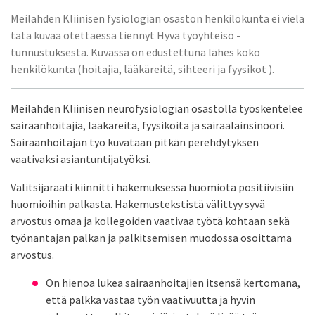
Meilahden Kliinisen fysiologian osaston henkilökunta ei vielä
tätä kuvaa otettaessa tiennyt Hyvä työyhteisö -
tunnustuksesta. Kuvassa on edustettuna lähes koko
henkilökunta (hoitajia, lääkäreitä, sihteeri ja fyysikot ).
Meilahden Kliinisen neurofysiologian osastolla työskentelee
sairaanhoitajia, lääkäreitä, fyysikoita ja sairaalainsinööri.
Sairaanhoitajan työ kuvataan pitkän perehdytyksen
vaativaksi asiantuntijatyöksi.
Valitsijaraati kiinnitti hakemuksessa huomiota positiivisiin
huomioihin palkasta. Hakemustekstistä välittyy syvä
arvostus omaa ja kollegoiden vaativaa työtä kohtaan sekä
työnantajan palkan ja palkitsemisen muodossa osoittama
arvostus.
On hienoa lukea sairaanhoitajien itsensä kertomana,
että palkka vastaa työn vaativuutta ja hyvin