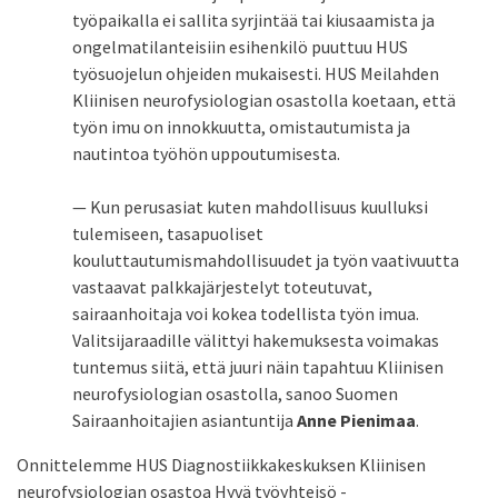
työpaikalla ei sallita syrjintää tai kiusaamista ja
ongelmatilanteisiin esihenkilö puuttuu HUS
työsuojelun ohjeiden mukaisesti. HUS Meilahden
Kliinisen neurofysiologian osastolla koetaan, että
työn imu on innokkuutta, omistautumista ja
nautintoa työhön uppoutumisesta.
— Kun perusasiat kuten mahdollisuus kuulluksi
tulemiseen, tasapuoliset
kouluttautumismahdollisuudet ja työn vaativuutta
vastaavat palkkajärjestelyt toteutuvat,
sairaanhoitaja voi kokea todellista työn imua.
Valitsijaraadille välittyi hakemuksesta voimakas
tuntemus siitä, että juuri näin tapahtuu Kliinisen
neurofysiologian osastolla, sanoo Suomen
Sairaanhoitajien asiantuntija
Anne Pienimaa
.
Onnittelemme HUS Diagnostiikkakeskuksen Kliinisen
neurofysiologian osastoa Hyvä työyhteisö -