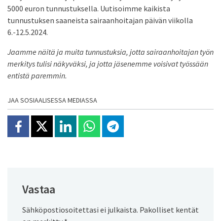
5000 euron tunnustuksella. Uutisoimme kaikista
tunnustuksen saaneista sairaanhoitajan päivän viikolla
6.-12.5.2024.
Jaamme näitä ja muita tunnustuksia, jotta sairaanhoitajan työn
merkitys tulisi näkyväksi, ja jotta jäsenemme voisivat työssään
entistä paremmin.
JAA SOSIAALISESSA MEDIASSA
Jaa Facebookissa
Jaa X:ssä
Jaa Linkedinissä
Jaa Whatsappissa
Jaa Telegramissa
Vastaa
Sähköpostiosoitettasi ei julkaista.
Pakolliset kentät