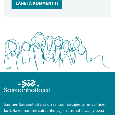
Suomen Sairaanhoitajat on sairaanhoitajien ammatillinen
koti. Rakennamme sairaanhoitajien ammatistaan ylpeää