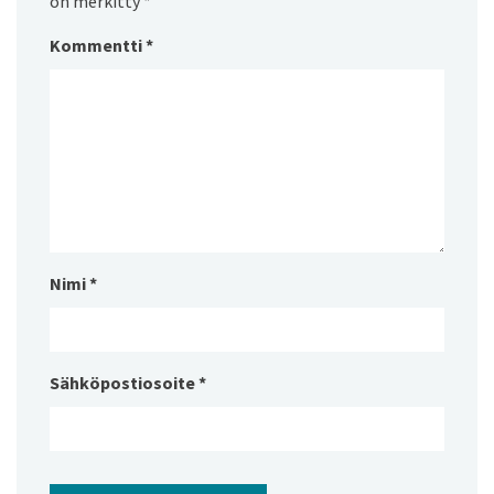
on merkitty
*
Kommentti
*
Nimi
*
Sähköpostiosoite
*