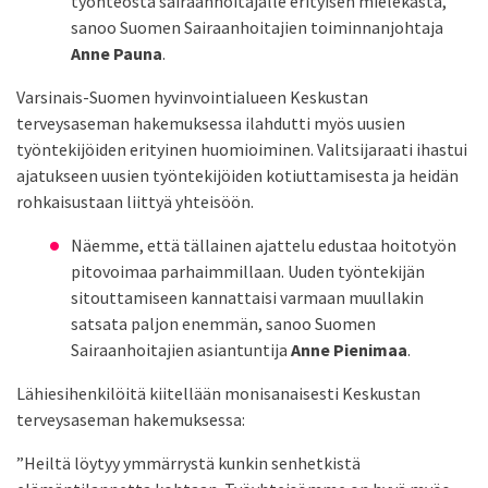
työnteosta sairaanhoitajalle erityisen mielekästä,
sanoo Suomen Sairaanhoitajien toiminnanjohtaja
Anne Pauna
.
Varsinais-Suomen hyvinvointialueen Keskustan
terveysaseman hakemuksessa ilahdutti myös uusien
työntekijöiden erityinen huomioiminen. Valitsijaraati ihastui
ajatukseen uusien työntekijöiden kotiuttamisesta ja heidän
rohkaisustaan liittyä yhteisöön.
Näemme, että tällainen ajattelu edustaa hoitotyön
pitovoimaa parhaimmillaan. Uuden työntekijän
sitouttamiseen kannattaisi varmaan muullakin
satsata paljon enemmän, sanoo Suomen
Sairaanhoitajien asiantuntija
Anne Pienimaa
.
Lähiesihenkilöitä kiitellään monisanaisesti Keskustan
terveysaseman hakemuksessa:
”Heiltä löytyy ymmärrystä kunkin senhetkistä