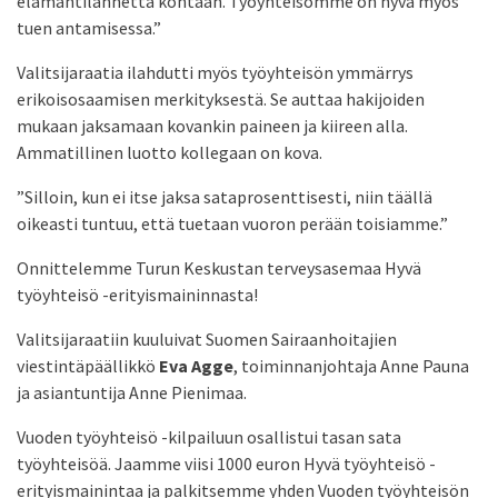
elämäntilannetta kohtaan. Työyhteisömme on hyvä myös
tuen antamisessa.”
Valitsijaraatia ilahdutti myös työyhteisön ymmärrys
erikoisosaamisen merkityksestä. Se auttaa hakijoiden
mukaan jaksamaan kovankin paineen ja kiireen alla.
Ammatillinen luotto kollegaan on kova.
”Silloin, kun ei itse jaksa sataprosenttisesti, niin täällä
oikeasti tuntuu, että tuetaan vuoron perään toisiamme.”
Onnittelemme Turun Keskustan terveysasemaa Hyvä
työyhteisö -erityismaininnasta!
Valitsijaraatiin kuuluivat Suomen Sairaanhoitajien
viestintäpäällikkö
Eva Agge
, toiminnanjohtaja Anne Pauna
ja asiantuntija Anne Pienimaa.
Vuoden työyhteisö -kilpailuun osallistui tasan sata
työyhteisöä. Jaamme viisi 1000 euron Hyvä työyhteisö -
erityismainintaa ja palkitsemme yhden Vuoden työyhteisön