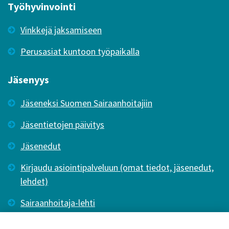
Työhyvinvointi
Vinkkejä jaksamiseen
Perusasiat kuntoon työpaikalla
Jäsenyys
Jäseneksi Suomen Sairaanhoitajiin
Jäsentietojen päivitys
Jäsenedut
Kirjaudu asiointipalveluun (omat tiedot, jäsenedut,
lehdet)
Sairaanhoitaja-lehti
Tutkiva Hoitotyö -lehti