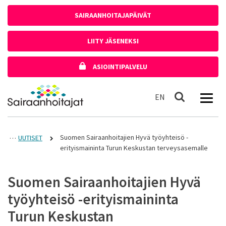
Siirry sisältöön
SAIRAANHOITAJAPÄIVÄT
LIITY JÄSENEKSI
ASIOINTIPALVELU
Etusivulle
In English
EN
Haku
Suomen Sairaanhoitajien Hyvä työyhteisö -
UUTISET
erityismaininta Turun Keskustan terveysasemalle
Suomen Sairaanhoitajien Hyvä
työyhteisö -erityismaininta
Turun Keskustan