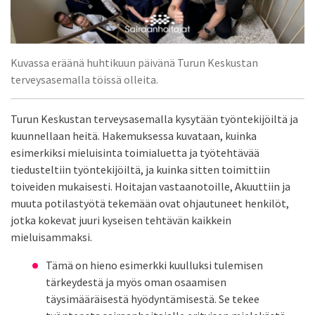
Kuvassa eräänä huhtikuun päivänä Turun Keskustan
terveysasemalla töissä olleita.
Turun Keskustan terveysasemalla kysytään työntekijöiltä ja
kuunnellaan heitä. Hakemuksessa kuvataan, kuinka
esimerkiksi mieluisinta toimialuetta ja työtehtävää
tiedusteltiin työntekijöiltä, ja kuinka sitten toimittiin
toiveiden mukaisesti. Hoitajan vastaanotoille, Akuuttiin ja
muuta potilastyötä tekemään ovat ohjautuneet henkilöt,
jotka kokevat juuri kyseisen tehtävän kaikkein
mieluisammaksi.
Tämä on hieno esimerkki kuulluksi tulemisen
tärkeydestä ja myös oman osaamisen
täysimääräisestä hyödyntämisestä. Se tekee