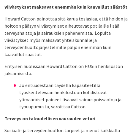
Viivästykset maksavat enemmän kuin kaavaillut säästöt
Howard Catton painottaa sitä karua tosiasiaa, että hoidon ja
hoitoon pääsyn viivästymiset aiheuttavat potilaille lisää
terveyshaittoja ja sairauksien pahenemista. Lopulta
viivästykset myös maksavat yhteiskunnalle ja
terveydenhuoltojärjestelmille paljon enemmän kuin
kaavaillut säästöt.
Erityisen huolissaan Howard Catton on HUSin henkilöstön
jaksamisesta.
Jo entuudestaan täydellä kapasiteetilla
työskentelevään henkilöstöön kohdistuvat
ylimääräiset paineet lisäävät sairauspoissaoloja ja
työuupumusta, varoittaa Catton.
Terveys on taloudellisen vaurauden veturi
Sosiaali- ja terveydenhuollon tarpeet ja menot kaikkialla