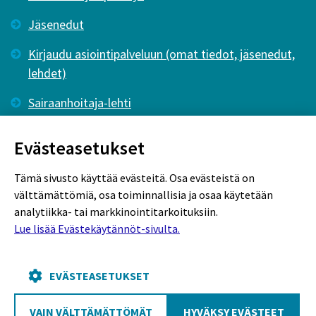
Jäsenedut
Kirjaudu asiointipalveluun (omat tiedot, jäsenedut,
lehdet)
Sairaanhoitaja-lehti
Tutkiva Hoitotyö -lehti
Evästeasetukset
Tämä sivusto käyttää evästeitä. Osa evästeistä on
välttämättömiä, osa toiminnallisia ja osaa käytetään
analytiikka- tai markkinointitarkoituksiin.
Lue lisää Evästekäytännöt-sivulta.
Rekisteriseloste
Tietosuojaseloste
Evästekäytännöt
EVÄSTEASETUKSET
VAIN VÄLTTÄMÄTTÖMÄT
HYVÄKSY EVÄSTEET