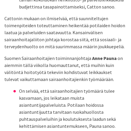
budjettinsa tasapainottamiseksi, Catton sanoo.
Cattonin mukaan on ilmiselvää, että suunniteltujen
toimenpiteiden toteuttaminen heikentää potilaiden hoidon
laatua ja palveluiden saatavuutta. Kansainvälisen
sairaanhoitajaliiton johtaja korostaa siitä, että sosiaali- ja
terveydenhuolto on mitä suurimmassa määrin joukkuepeliä.
Suomen Sairaanhoitajien toiminnanjohtaja
Anne Pauna
on
aiemmin tällä viikolla huomauttanut, että muihin kuin
välitöntä hoitotyötä tekeviin kohdistuvat leikkaukset
tulevat vaikuttamaan sairaanhoitajienkin työmäärään.
On selvää, että sairaanhoitajien työmäärä tulee
kasvamaan, jos leikataan muista
asiantuntijapalveluista. Potilaan hoidossa
asiantuntijuutta tarvitaan ruokahuollosta
puhtauspalveluihin ja koulutuksesta laadun sekä
kehittämisen asiantuntemukseen, Pauna sanoo.