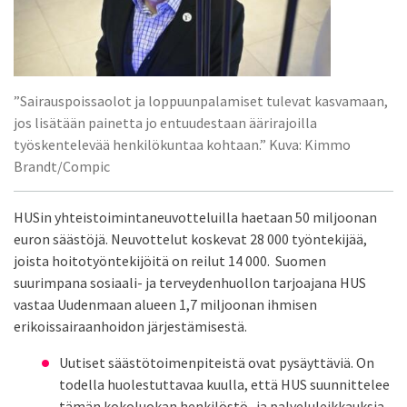
”Sairauspoissaolot ja loppuunpalamiset tulevat kasvamaan,
jos lisätään painetta jo entuudestaan äärirajoilla
työskentelevää henkilökuntaa kohtaan.” Kuva: Kimmo
Brandt/Compic
HUSin yhteistoimintaneuvotteluilla haetaan 50 miljoonan
euron säästöjä. Neuvottelut koskevat 28 000 työntekijää,
joista hoitotyöntekijöitä on reilut 14 000. Suomen
suurimpana sosiaali- ja terveydenhuollon tarjoajana HUS
vastaa Uudenmaan alueen 1,7 miljoonan ihmisen
erikoissairaanhoidon järjestämisestä.
Uutiset säästötoimenpiteistä ovat pysäyttäviä. On
todella huolestuttavaa kuulla, että HUS suunnittelee
tämän kokoluokan henkilöstö- ja palveluleikkauksia