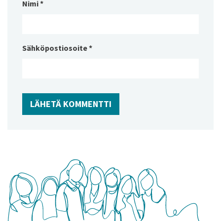
Nimi
*
Sähköpostiosoite
*