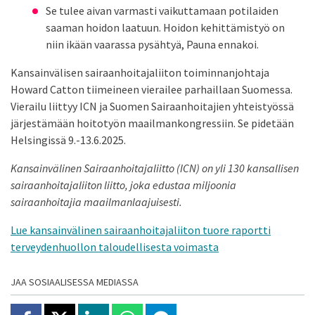
Se tulee aivan varmasti vaikuttamaan potilaiden
saaman hoidon laatuun. Hoidon kehittämistyö on
niin ikään vaarassa pysähtyä, Pauna ennakoi.
Kansainvälisen sairaanhoitajaliiton toiminnanjohtaja
Howard Catton tiimeineen vierailee parhaillaan Suomessa.
Vierailu liittyy ICN ja Suomen Sairaanhoitajien yhteistyössä
järjestämään hoitotyön maailmankongressiin. Se pidetään
Helsingissä 9.-13.6.2025.
Kansainvälinen Sairaanhoitajaliitto (ICN) on yli 130 kansallisen
sairaanhoitajaliiton liitto, joka edustaa miljoonia
sairaanhoitajia maailmanlaajuisesti.
Lue kansainvälinen sairaanhoitajaliiton tuore raportti
terveydenhuollon taloudellisesta voimasta
JAA SOSIAALISESSA MEDIASSA