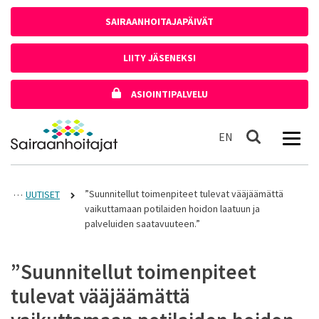
Siirry sisältöön
SAIRAANHOITAJAPÄIVÄT
LIITY JÄSENEKSI
ASIOINTIPALVELU
Etusivulle
In English
EN
Haku
”Suunnitellut toimenpiteet tulevat vääjäämättä
UUTISET
vaikuttamaan potilaiden hoidon laatuun ja
palveluiden saatavuuteen.”
”Suunnitellut toimenpiteet
tulevat vääjäämättä