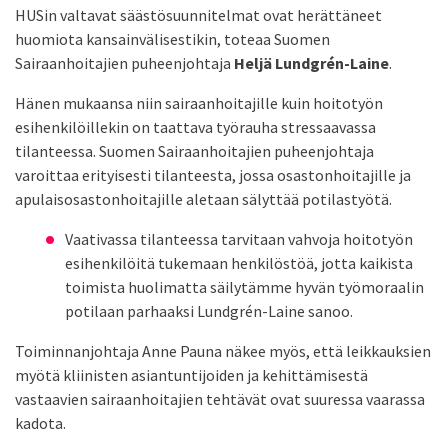
HUSin valtavat säästösuunnitelmat ovat herättäneet
huomiota kansainvälisestikin, toteaa Suomen
Sairaanhoitajien puheenjohtaja
Heljä Lundgrén-Laine
.
Hänen mukaansa niin sairaanhoitajille kuin hoitotyön
esihenkilöillekin on taattava työrauha stressaavassa
tilanteessa. Suomen Sairaanhoitajien puheenjohtaja
varoittaa erityisesti tilanteesta, jossa osastonhoitajille ja
apulaisosastonhoitajille aletaan sälyttää potilastyötä.
Vaativassa tilanteessa tarvitaan vahvoja hoitotyön
esihenkilöitä tukemaan henkilöstöä, jotta kaikista
toimista huolimatta säilytämme hyvän työmoraalin
potilaan parhaaksi Lundgrén-Laine sanoo.
Toiminnanjohtaja Anne Pauna näkee myös, että leikkauksien
myötä kliinisten asiantuntijoiden ja kehittämisestä
vastaavien sairaanhoitajien tehtävät ovat suuressa vaarassa
kadota.