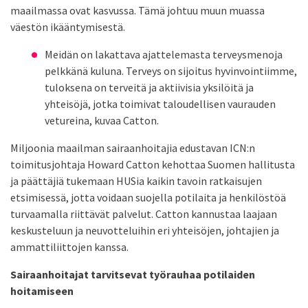
maailmassa ovat kasvussa. Tämä johtuu muun muassa
väestön ikääntymisestä.
Meidän on lakattava ajattelemasta terveysmenoja
pelkkänä kuluna. Terveys on sijoitus hyvinvointiimme,
tuloksena on terveitä ja aktiivisia yksilöitä ja
yhteisöjä, jotka toimivat taloudellisen vaurauden
vetureina, kuvaa Catton.
Miljoonia maailman sairaanhoitajia edustavan ICN:n
toimitusjohtaja Howard Catton kehottaa Suomen hallitusta
ja päättäjiä tukemaan HUSia kaikin tavoin ratkaisujen
etsimisessä, jotta voidaan suojella potilaita ja henkilöstöä
turvaamalla riittävät palvelut. Catton kannustaa laajaan
keskusteluun ja neuvotteluihin eri yhteisöjen, johtajien ja
ammattiliittojen kanssa.
Sairaanhoitajat tarvitsevat työrauhaa potilaiden
hoitamiseen