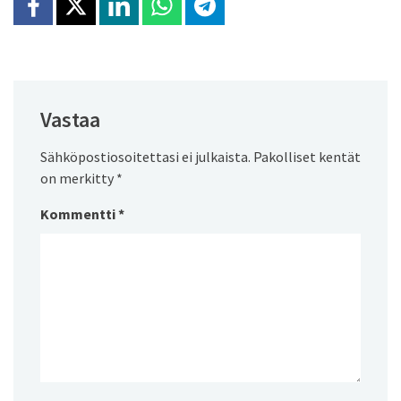
Jaa Facebookissa
Jaa X:ssä
Jaa Linkedinissä
Jaa Whatsappissa
Jaa Telegramissa
Vastaa
Sähköpostiosoitettasi ei julkaista.
Pakolliset kentät
on merkitty
*
Kommentti
*