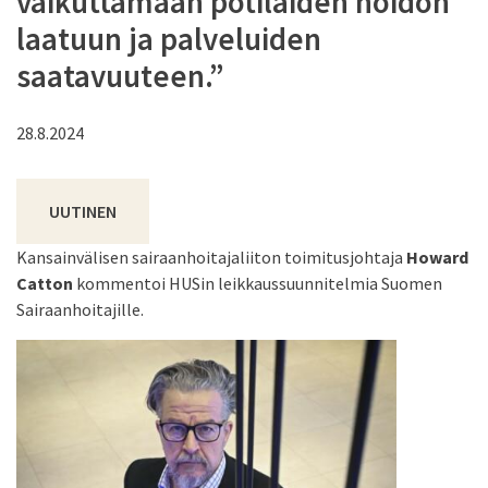
vaikuttamaan potilaiden hoidon
laatuun ja palveluiden
saatavuuteen.”
28.8.2024
UUTINEN
Kansainvälisen sairaanhoitajaliiton toimitusjohtaja
Howard
Catton
kommentoi HUSin leikkaussuunnitelmia Suomen
Sairaanhoitajille.