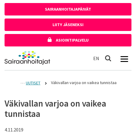
Siirry sisältöön
SAIRAANHOITAJAPÄIVÄT
LIITY JÄSENEKSI
ASIOINTIPALVELU
Etusivulle
In English
EN
Haku
Väkivallan varjoa on vaikea tunnistaa
UUTISET
Väkivallan varjoa on vaikea
tunnistaa
4.11.2019