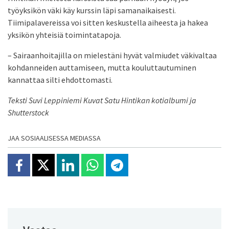
työyksikön väki käy kurssin läpi samanaikaisesti.
Tiimipalavereissa voi sitten keskustella aiheesta ja hakea
yksikön yhteisiä toimintatapoja.
– Sairaanhoitajilla on mielestäni hyvät valmiudet väkivaltaa
kohdanneiden auttamiseen, mutta kouluttautuminen
kannattaa silti ehdottomasti.
Teksti Suvi Leppiniemi Kuvat Satu Hintikan kotialbumi ja
Shutterstock
JAA SOSIAALISESSA MEDIASSA
Jaa Facebookissa
Jaa X:ssä
Jaa Linkedinissä
Jaa Whatsappissa
Jaa Telegramissa