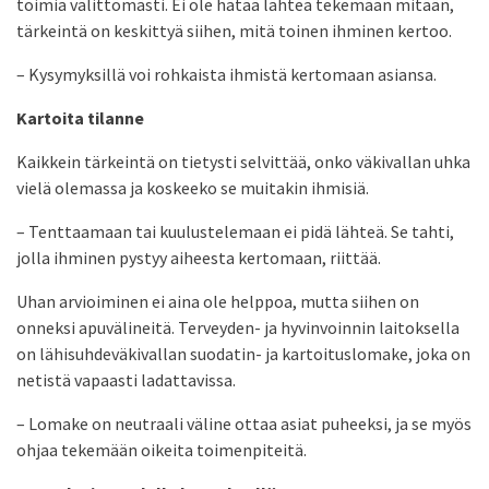
toimia välittömästi. Ei ole hätää lähteä tekemään mitään,
tärkeintä on keskittyä siihen, mitä toinen ihminen kertoo.
– Kysymyksillä voi rohkaista ihmistä kertomaan asiansa.
Kartoita tilanne
Kaikkein tärkeintä on tietysti selvittää, onko väkivallan uhka
vielä olemassa ja koskeeko se muitakin ihmisiä.
– Tenttaamaan tai kuulustelemaan ei pidä lähteä. Se tahti,
jolla ihminen pystyy aiheesta kertomaan, riittää.
Uhan arvioiminen ei aina ole helppoa, mutta siihen on
onneksi apuvälineitä. Terveyden- ja hyvinvoinnin laitoksella
on lähisuhdeväkivallan suodatin- ja kartoituslomake, joka on
netistä vapaasti ladattavissa.
– Lomake on neutraali väline ottaa asiat puheeksi, ja se myös
ohjaa tekemään oikeita toimenpiteitä.