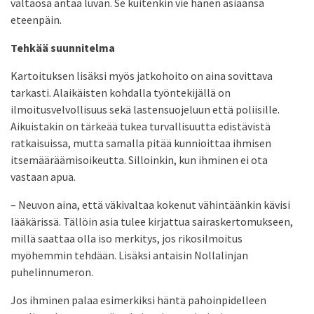
valtaosa antaa luvan. Se kuitenkin vie hänen asiaansa
eteenpäin.
Tehkää suunnitelma
Kartoituksen lisäksi myös jatkohoito on aina sovittava
tarkasti. Alaikäisten kohdalla työntekijällä on
ilmoitusvelvollisuus sekä lastensuojeluun että poliisille.
Aikuistakin on tärkeää tukea turvallisuutta edistävistä
ratkaisuissa, mutta samalla pitää kunnioittaa ihmisen
itsemääräämisoikeutta. Silloinkin, kun ihminen ei ota
vastaan apua.
– Neuvon aina, että väkivaltaa kokenut vähintäänkin kävisi
lääkärissä. Tällöin asia tulee kirjattua sairaskertomukseen,
millä saattaa olla iso merkitys, jos rikosilmoitus
myöhemmin tehdään. Lisäksi antaisin Nollalinjan
puhelinnumeron.
Jos ihminen palaa esimerkiksi häntä pahoinpidelleen