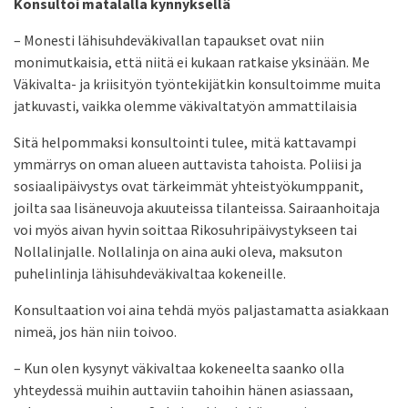
Konsultoi matalalla kynnyksellä
– Monesti lähisuhdeväkivallan tapaukset ovat niin
monimutkaisia, että niitä ei kukaan ratkaise yksinään. Me
Väkivalta- ja kriisityön työntekijätkin konsultoimme muita
jatkuvasti, vaikka olemme väkivaltatyön ammattilaisia
Sitä helpommaksi konsultointi tulee, mitä kattavampi
ymmärrys on oman alueen auttavista tahoista. Poliisi ja
sosiaalipäivystys ovat tärkeimmät yhteistyökumppanit,
joilta saa lisäneuvoja akuuteissa tilanteissa. Sairaanhoitaja
voi myös aivan hyvin soittaa Rikosuhripäivystykseen tai
Nollalinjalle. Nollalinja on aina auki oleva, maksuton
puhelinlinja lähisuhdeväkivaltaa kokeneille.
Konsultaation voi aina tehdä myös paljastamatta asiakkaan
nimeä, jos hän niin toivoo.
– Kun olen kysynyt väkivaltaa kokeneelta saanko olla
yhteydessä muihin auttaviin tahoihin hänen asiassaan,