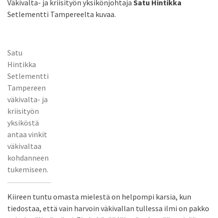
Väkivalta- ja kriisityön yksikönjohtaja
Satu Hintikka
Setlementti Tampereelta kuvaa.
Satu
Hintikka
Setlementti
Tampereen
väkivalta- ja
kriisityön
yksiköstä
antaa vinkit
väkivaltaa
kohdanneen
tukemiseen.
Kiireen tuntu omasta mielestä on helpompi karsia, kun
tiedostaa, että vain harvoin väkivallan tullessa ilmi on pakko