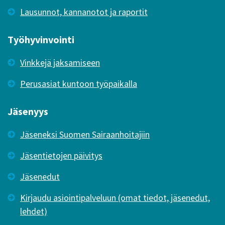
Lausunnot, kannanotot ja raportit
Työhyvinvointi
Vinkkejä jaksamiseen
Perusasiat kuntoon työpaikalla
Jäsenyys
Jäseneksi Suomen Sairaanhoitajiin
Jäsentietojen päivitys
Jäsenedut
Kirjaudu asiointipalveluun (omat tiedot, jäsenedut,
lehdet)