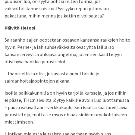
puolison luo, on syytä pohtia miten toimia, jos
väkivaltatilanne toistuu. Pystyykö repun pitämään
pakattuna, mihin mennä jos kotiin ei voi palata?
Päivitä tietosi
Sairaanhoitajien odotetaan osaavan kansansairauksien hoito
hyvin. Perhe- ja lähisuhdeväkivalta ovat yhtä lailla iso
kansanterveyttä uhkaava ongelma, joten sen käsittelyyn
olisi hyvä hankkia perustiedot.
– Ihanteellista olisi, jos asiasta puhuttaisiin jo
sairaanhoitajaopintojen aikana.
Isoilla paikkakunnilla on hyvin tarjolla kursseja, ja jos niihin
ei pääse, THL:n sivuilta löytyy kaikille avoin Luo luottamusta
– puutu väkivaltaan -verkkokoulu. Sen kautta saa tarvittavia
perustietoja, mutta se myös ohjaa asioiden omakohtaiseen
miettimiseen.
Hintikan mielestä kurssista saa parhaan hyödyn, jos