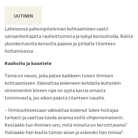
UUTINEN
Läheisensä pahoinpitelemän kohtaaminen vaatii
sairaanhoitajalta rauhoittumista ja kykyä konsultoida. Näillä
yksinkertaisilla keinoilla pääsee jo pitkälle tilanteen
hoitamisessa.
Rauhoitu ja kuuntele
Tämä on neuvo, joka pätee kaikkeen toisen ihmisen
kohtaamiseen. Väkivaltaa kokeneen kohdalla kuitenkin
viimeinenkin kiireen ripe on syytä karsia omasta
toiminnasta, jos aikoo päästä tilanteen tasalle.
– Ihmissuhteessaan väkivaltaa kokenut lukee hoitajaa
tarkasti ja saattaa tuoda asiansa esille vihjeenomaisesti.
Kestääkö tuo ihminen sen, mitä minulla on kerrottavana?
Haluaako hän kuulla tämän asian ja uskooko hän minua?