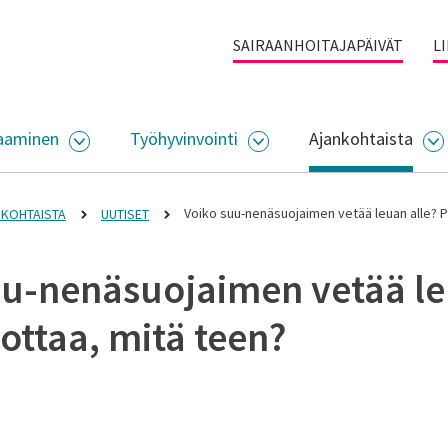
SAIRAANHOITAJAPÄIVÄT
L
aaminen
Työhyvinvointi
Ajankohtaista
ALIKKO
AVAA ALASIVUJEN VALIKKO
AVAA ALASIVUJEN VALI
A
Voiko suu-nenäsuojaimen vetää leuan alle? P
KOHTAISTA
UUTISET
uu-nenäsuojaimen vetää l
lottaa, mitä teen?