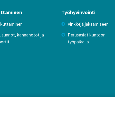
uttaminen
Työhyvinvointi
ikuttaminen
Vinkkejä jaksamiseen
usunnot, kannanotot ja
Perusasiat kuntoon
portit
työpaikalla