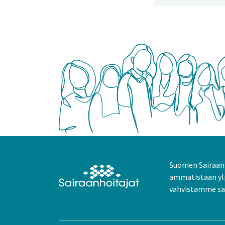
Suomen Sairaanh
ammatistaan yl
vahvistamme sai