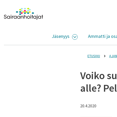
Siirry sisältöön
Etusivulle
Jäsenyys
Ammatti ja os
AVAA ALASIVUJEN V
ETUSIVU
AJAN
Voiko s
alle? Pe
20.4.2020