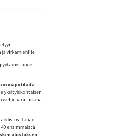
elyyn.
ja virkamiehille.
t pyytämistänne
 koronapotilaita
me yksityiskohtaisen
n webinaarin aikana.
 ahdistus. Tähän
n 40 ensimmäistä
osken alustuksen