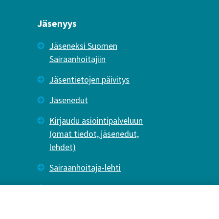
Jäsenyys
Jäseneksi Suomen
Sairaanhoitajiin
Jäsentietojen päivitys
Jäsenedut
Kirjaudu asiointipalveluun
(omat tiedot, jäsenedut,
lehdet)
Sairaanhoitaja-lehti
Tutkiva Hoitotyö -lehti