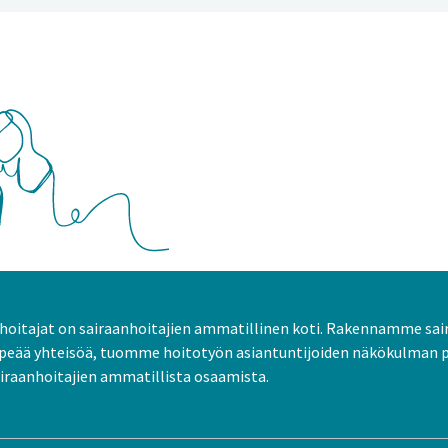
oitajat on sairaanhoitajien ammatillinen koti. Rakennamme sai
peää yhteisöä, tuomme hoitotyön asiantuntijoiden näkökulman 
raanhoitajien ammatillista osaamista.