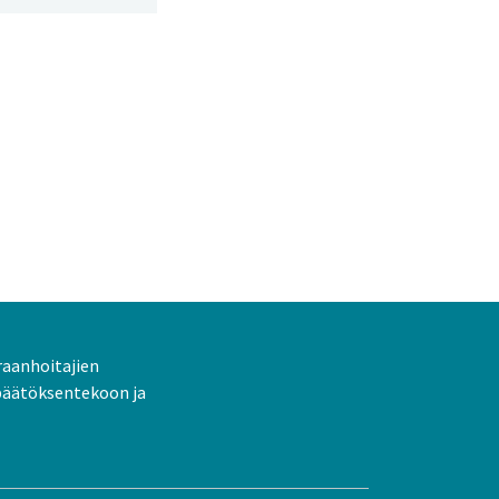
raanhoitajien
päätöksentekoon ja