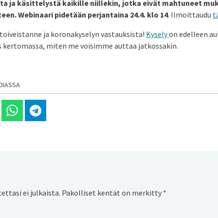
 ja käsittelystä kaikille niillekin, jotka eivät mahtuneet mu
een. Webinaari pidetään perjantaina 24.4. klo 14
. Ilmoittaudu
t
toiveistanne ja koronakyselyn vastauksista!
Kysely
on edelleen au
 kertomassa, miten me voisimme auttaa jatkossakin.
DIASSA
 Linkedinissä
Jaa Whatsappissa
Jaa Telegramissa
ttasi ei julkaista.
Pakolliset kentät on merkitty
*