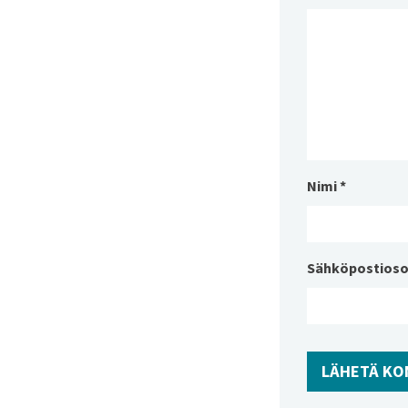
Nimi
*
Sähköpostioso