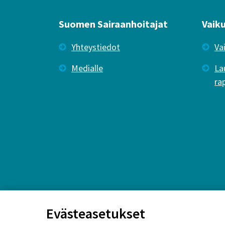
Suomen Sairaanhoitajat
Vaik
Yhteystiedot
Va
Medialle
La
ra
Evästeasetukset