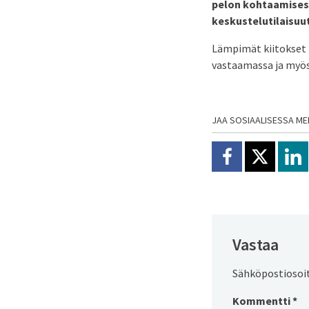
pelon kohtaamisesta
keskustelutilaisuut
Lämpimät kiitokset 
vastaamassa ja myös
JAA SOSIAALISESSA ME
Jaa Facebookissa
Jaa X:ssä
Jaa
Vastaa
Sähköpostiosoite
Kommentti
*