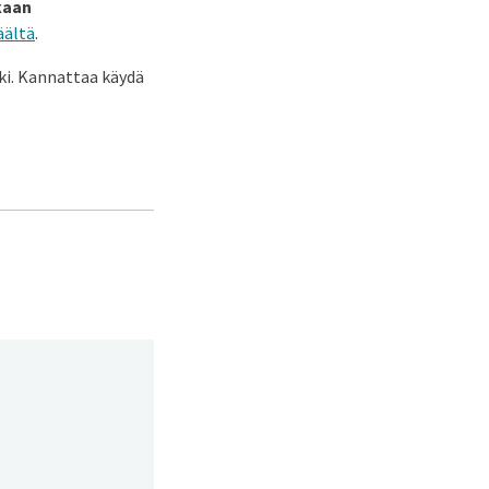
kaan
äältä
.
ki. Kannattaa käydä