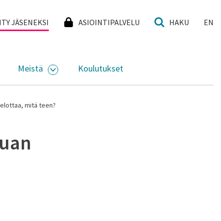
I
IITY JÄSENEKSI
ASIOINTIPALVELU
HAKU
EN
Meistä
Koulutukset
KKO
VAA ALASIVUJEN VALIKKO
AVAA ALASIVUJEN VALIKKO
elottaa, mitä teen?
euan