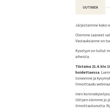
UUTINEN
Järjestämme kaksi w
Olemme saaneet val
Vastauksianne on tuo
Kyselyyn on tullut 
aiheista.
Tiistaina 21.4. klo
hoidettaessa
. Luen
toiveenne ja kysymyk
Ilmoittaudu webinaa
inen koronakyselyssä
liittyen olemme jo 
ilmoittautunutta. 