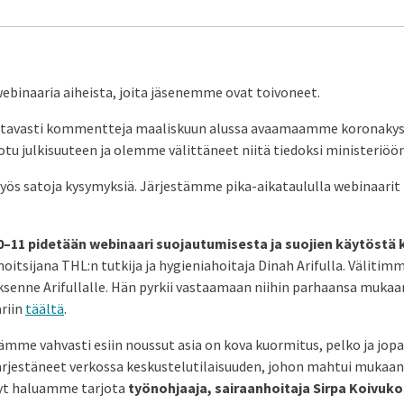
ebinaaria aiheista, joita jäsenemme ovat toivoneet.
tavasti kommentteja maaliskuun alussa avaamaamme koronakys
tu julkisuuteen ja olemme välittäneet niitä tiedoksi ministeriöön 
myös satoja kysymyksiä. Järjestämme pika-aikataululla webinaari
 10–11 pidetään webinaari suojautumisesta ja suojien käytöstä
noitsijana THL:n tutkija ja hygieniahoitaja Dinah Arifulla. Välitim
senne Arifullalle. Hän pyrkii vastaamaan niihin parhaansa mukaa
riin
täältä
.
mme vahvasti esiin noussut asia on kova kuormitus, pelko ja jopa
järjestäneet verkossa keskustelutilaisuuden, johon mahtui mukaa
Nyt haluamme tarjota
työnohjaaja, sairaanhoitaja Sirpa Koivuk