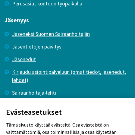
Perusasiat kuntoon työpaikalla
Jäsenyys
Jäseneksi Suomen Sairaanhoitajiin
Jäsentietojen päivitys
Jäsenedut
Kirjaudu asiointipalveluun (omat tiedot, jäsenedut,
lehdet)
Sairaanhoitaja-lehti
Tutkiva Hoitotyö -lehti
Evästeasetukset
Tämä sivusto käyttää evästeitä. Osa evästeistä on
välttämättömiä, osa toiminnallisia ja osaa käytetään