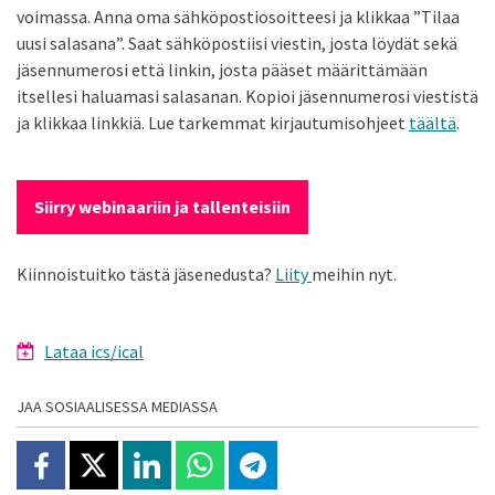
voimassa. Anna oma sähköpostiosoitteesi ja klikkaa ”Tilaa
uusi salasana”. Saat sähköpostiisi viestin, josta löydät sekä
jäsennumerosi että linkin, josta pääset määrittämään
itsellesi haluamasi salasanan. Kopioi jäsennumerosi viestistä
ja klikkaa linkkiä. Lue tarkemmat kirjautumisohjeet
täältä
.
Siirry webinaariin ja tallenteisiin
Kiinnoistuitko tästä jäsenedusta?
Liity
meihin nyt.
Lataa ics/ical
JAA SOSIAALISESSA MEDIASSA
Jaa Facebookissa
Jaa X:ssä
Jaa Linkedinissä
Jaa Whatsappissa
Jaa Telegramissa