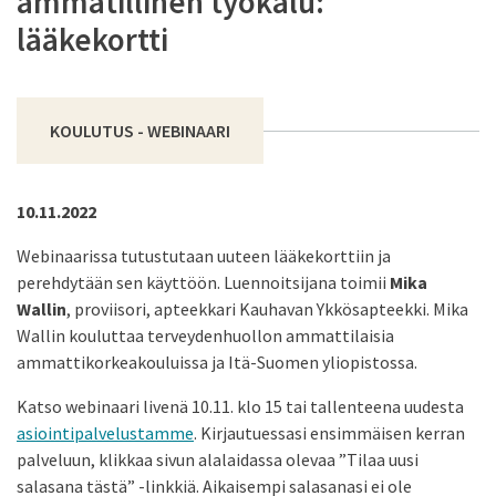
ammatillinen työkalu:
lääkekortti
KOULUTUS - WEBINAARI
10.11.2022
Webinaarissa tutustutaan uuteen lääkekorttiin ja
perehdytään sen käyttöön. Luennoitsijana toimii
Mika
Wallin
, proviisori, apteekkari Kauhavan Ykkösapteekki. Mika
Wallin kouluttaa terveydenhuollon ammattilaisia
ammattikorkeakouluissa ja Itä-Suomen yliopistossa.
Katso webinaari livenä 10.11. klo 15 tai tallenteena uudesta
asiointipalvelustamme
. Kirjautuessasi ensimmäisen kerran
palveluun, klikkaa sivun alalaidassa olevaa ”Tilaa uusi
salasana tästä” -linkkiä. Aikaisempi salasanasi ei ole