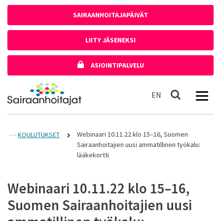
Siirry sisältöön
SAIRAANHOITAJAPÄIVÄT
LIITY JÄSENEKSI
ASIOINTIPALVELU
Etusivulle
In English
EN
Haku
Webinaari 10.11.22 klo 15–16, Suomen
KOULUTUKSET
Sairaanhoitajien uusi ammatillinen työkalu:
lääkekortti
Webinaari 10.11.22 klo 15–16,
Suomen Sairaanhoitajien uusi