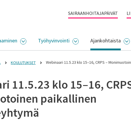
SAIRAANHOITAJAPÄIVÄT
L
aaminen
Työhyvinvointi
Ajankohtaista
ALIKKO
AVAA ALASIVUJEN VALIKKO
AVAA ALASIVUJEN VALI
A
Webinaari 11.5.23 klo 15–16, CRPS – Monimuotoin
A
KOULUTUKSET
ri 11.5.23 klo 15–16, CRPS
toinen paikallinen
eyhtymä