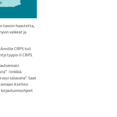
n tavoin haastetta,
yvin vaikeat ja
. Annille CRPS tuli
ntyi tyypin II CRPS.
rjautuessasi
tä” -linkkiä.
 uusi salasana”. Saat
tämään itsellesi
t kirjautumisohjeet