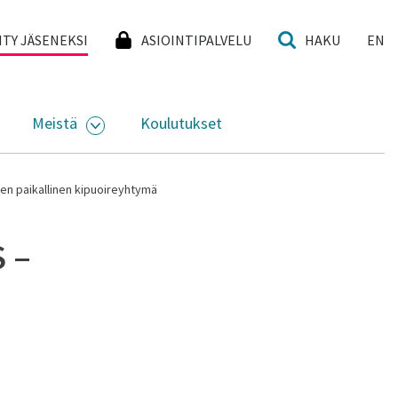
I
IITY JÄSENEKSI
ASIOINTIPALVELU
HAKU
EN
Meistä
Koulutukset
KKO
VAA ALASIVUJEN VALIKKO
AVAA ALASIVUJEN VALIKKO
en paikallinen kipuoireyhtymä
 –