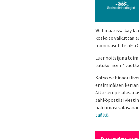
Webinaarissa käydään
koska se vaikuttaa a
moninaiset. Lisäksi C
Luennoitsijana toim
tutuksi noin 7 vuotta
Katso webinaari live
ensimmäisen kerran p
Aikaisempi salasanas
sähköpostiisi viesti
haluamasi salasanan.
täältä
.
Siirry webinaariin