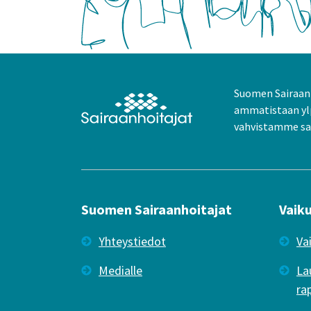
Suomen Sairaanh
ammatistaan yl
vahvistamme sai
Suomen Sairaanhoitajat
Vaik
Yhteystiedot
Va
Medialle
La
ra