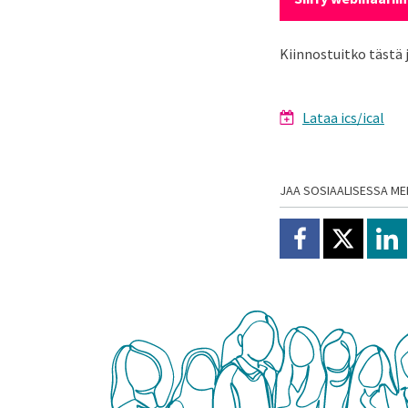
Kiinnostuitko tästä
Lataa ics/ical
JAA SOSIAALISESSA ME
Jaa Facebookissa
Jaa X:ssä
Jaa