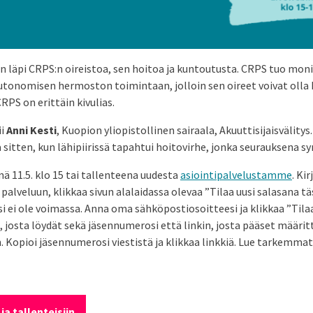
 läpi CRPS:n oireistoa, sen hoitoa ja kuntoutusta. CRPS tuo moni
utonomisen hermoston toimintaan, jolloin sen oireet voivat olla h
RPS on erittäin kivulias.
ii
Anni Kesti
, Kuopion yliopistollinen sairaala, Akuuttisijaisvälitys
 sitten, kun lähipiirissä tapahtui hoitovirhe, jonka seurauksena sy
nä 11.5. klo 15 tai tallenteena uudesta
asiointipalvelustamme
. Ki
alveluun, klikkaa sivun alalaidassa olevaa ”Tilaa uusi salasana täs
i ei ole voimassa. Anna oma sähköpostiosoitteesi ja klikkaa ”Tilaa
n, josta löydät sekä jäsennumerosi että linkin, josta pääset määrit
 Kopioi jäsennumerosi viestistä ja klikkaa linkkiä. Lue tarkemma
 ja tallenteisiin