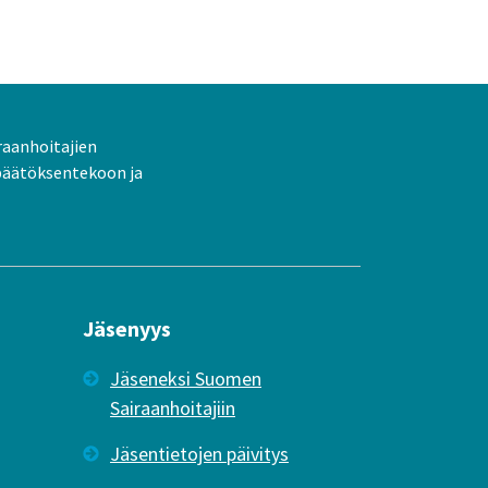
raanhoitajien
päätöksentekoon ja
Jäsenyys
Jäseneksi Suomen
Sairaanhoitajiin
Jäsentietojen päivitys