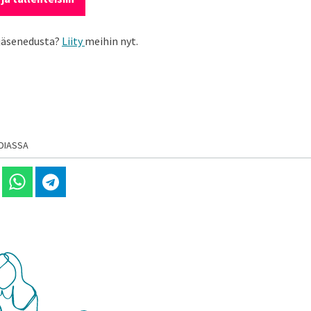
 jäsenedusta?
Liity
meihin nyt.
DIASSA
 Linkedinissä
Jaa Whatsappissa
Jaa Telegramissa