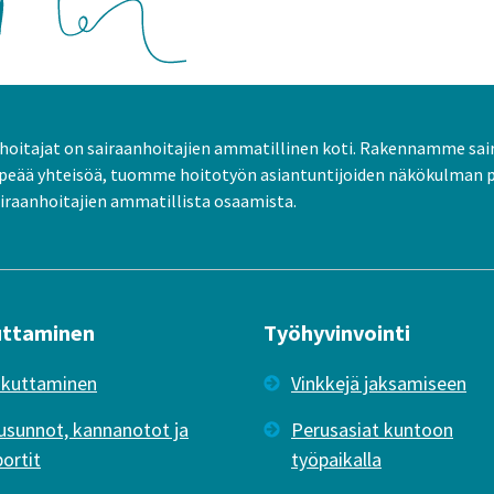
oitajat on sairaanhoitajien ammatillinen koti. Rakennamme sai
peää yhteisöä, tuomme hoitotyön asiantuntijoiden näkökulman 
raanhoitajien ammatillista osaamista.
uttaminen
Työhyvinvointi
ikuttaminen
Vinkkejä jaksamiseen
usunnot, kannanotot ja
Perusasiat kuntoon
portit
työpaikalla