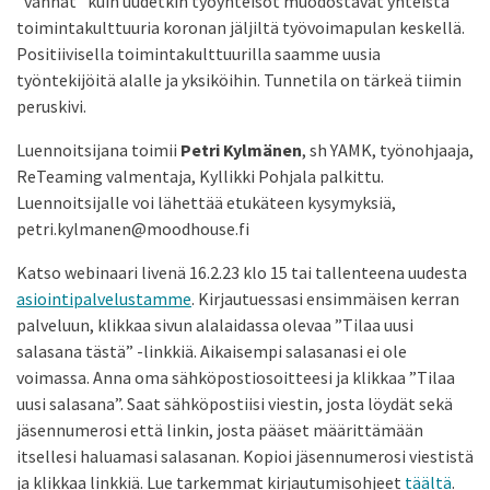
”vanhat” kuin uudetkin työyhteisöt muodostavat yhteistä
toimintakulttuuria koronan jäljiltä työvoimapulan keskellä.
Positiivisella toimintakulttuurilla saamme uusia
työntekijöitä alalle ja yksiköihin. Tunnetila on tärkeä tiimin
peruskivi.
Luennoitsijana toimii
Petri Kylmänen
, sh YAMK, työnohjaaja,
ReTeaming valmentaja, Kyllikki Pohjala palkittu.
Luennoitsijalle voi lähettää etukäteen kysymyksiä,
petri.kylmanen@moodhouse.fi
Katso webinaari livenä 16.2.23 klo 15 tai tallenteena uudesta
asiointipalvelustamme
. Kirjautuessasi ensimmäisen kerran
palveluun, klikkaa sivun alalaidassa olevaa ”Tilaa uusi
salasana tästä” -linkkiä. Aikaisempi salasanasi ei ole
voimassa. Anna oma sähköpostiosoitteesi ja klikkaa ”Tilaa
uusi salasana”. Saat sähköpostiisi viestin, josta löydät sekä
jäsennumerosi että linkin, josta pääset määrittämään
itsellesi haluamasi salasanan. Kopioi jäsennumerosi viestistä
ja klikkaa linkkiä. Lue tarkemmat kirjautumisohjeet
täältä
.