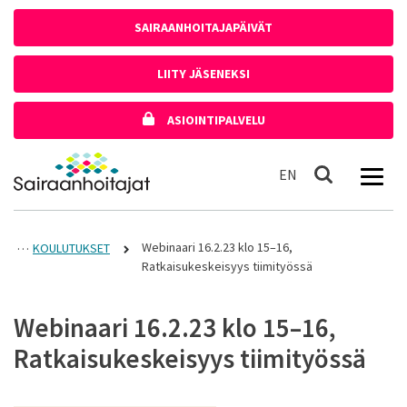
Siirry sisältöön
SAIRAANHOITAJAPÄIVÄT
LIITY JÄSENEKSI
ASIOINTIPALVELU
Etusivulle
In English
EN
Haku
Webinaari 16.2.23 klo 15–16,
KOULUTUKSET
Ratkaisukeskeisyys tiimityössä
Webinaari 16.2.23 klo 15–16,
Ratkaisukeskeisyys tiimityössä