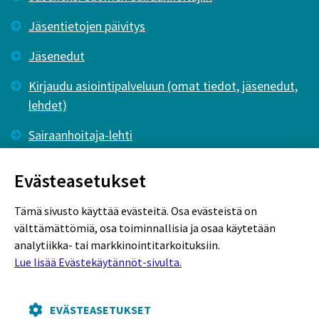
Jäsentietojen päivitys
Jäsenedut
Kirjaudu asiointipalveluun (omat tiedot, jäsenedut,
lehdet)
Sairaanhoitaja-lehti
Tutkiva Hoitotyö -lehti
Evästeasetukset
Tämä sivusto käyttää evästeitä. Osa evästeistä on
välttämättömiä, osa toiminnallisia ja osaa käytetään
analytiikka- tai markkinointitarkoituksiin.
Lue lisää Evästekäytännöt-sivulta.
Rekisteriseloste
Tietosuojaseloste
Evästekäytännöt
EVÄSTEASETUKSET