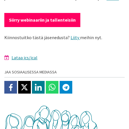
Siirry webinaariin ja tallenteisiin
Kiinnostuitko tästä jäsenedusta?
Liity
meihin nyt.
Lataa ics/ical
JAA SOSIAALISESSA MEDIASSA
Jaa Facebookissa
Jaa X:ssä
Jaa Linkedinissä
Jaa Whatsappissa
Jaa Telegramissa