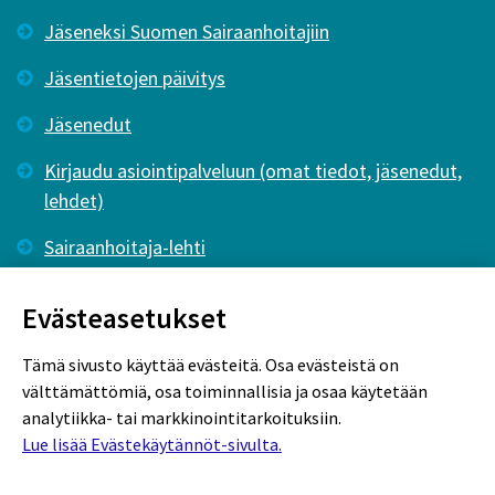
Jäseneksi Suomen Sairaanhoitajiin
Jäsentietojen päivitys
Jäsenedut
Kirjaudu asiointipalveluun (omat tiedot, jäsenedut,
lehdet)
Sairaanhoitaja-lehti
Tutkiva Hoitotyö -lehti
Evästeasetukset
Tämä sivusto käyttää evästeitä. Osa evästeistä on
välttämättömiä, osa toiminnallisia ja osaa käytetään
analytiikka- tai markkinointitarkoituksiin.
Lue lisää Evästekäytännöt-sivulta.
Rekisteriseloste
Tietosuojaseloste