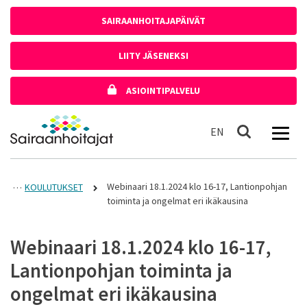
Siirry sisältöön
SAIRAANHOITAJAPÄIVÄT
LIITY JÄSENEKSI
ASIOINTIPALVELU
Etusivulle
In English
EN
Haku
Webinaari 18.1.2024 klo 16-17, Lantionpohjan
KOULUTUKSET
toiminta ja ongelmat eri ikäkausina
Webinaari 18.1.2024 klo 16-17,
Lantionpohjan toiminta ja
ongelmat eri ikäkausina