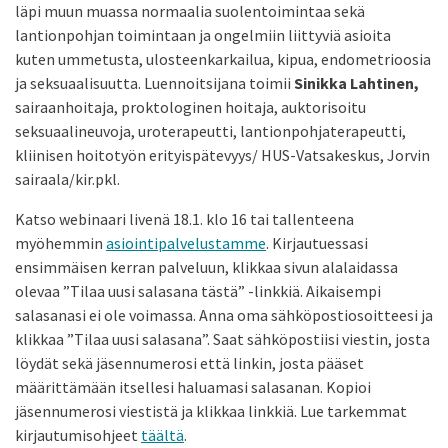
läpi muun muassa normaalia suolentoimintaa sekä
lantionpohjan toimintaan ja ongelmiin liittyviä asioita
kuten ummetusta, ulosteenkarkailua, kipua, endometrioosia
ja seksuaalisuutta. Luennoitsijana toimii
Sinikka Lahtinen,
sairaanhoitaja, proktologinen hoitaja, auktorisoitu
seksuaalineuvoja, uroterapeutti, lantionpohjaterapeutti,
kliinisen hoitotyön erityispätevyys/ HUS-Vatsakeskus, Jorvin
sairaala/kir.pkl.
Katso webinaari livenä 18.1. klo 16 tai tallenteena
myöhemmin
asiointipalvelustamme
. Kirjautuessasi
ensimmäisen kerran palveluun, klikkaa sivun alalaidassa
olevaa ”Tilaa uusi salasana tästä” -linkkiä. Aikaisempi
salasanasi ei ole voimassa. Anna oma sähköpostiosoitteesi ja
klikkaa ”Tilaa uusi salasana”. Saat sähköpostiisi viestin, josta
löydät sekä jäsennumerosi että linkin, josta pääset
määrittämään itsellesi haluamasi salasanan. Kopioi
jäsennumerosi viestistä ja klikkaa linkkiä. Lue tarkemmat
kirjautumisohjeet
täältä
.