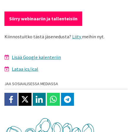
Siirry webinaariin ja tallenteisiin
Kiinnostuitko tästä jäsenedusta?
Liity
meihin nyt.
Lisää Google kalenteriin
Lataa ics/ical
JAA SOSIAALISESSA MEDIASSA
Jaa Facebookissa
Jaa X:ssä
Jaa Linkedinissä
Jaa Whatsappissa
Jaa Telegramissa