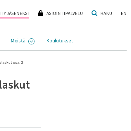
I
IITY JÄSENEKSI
ASIOINTIPALVELU
HAKU
EN
Meistä
Koulutukset
KKO
VAA ALASIVUJEN VALIKKO
AVAA ALASIVUJEN VALIKKO
elaskut osa. 2
laskut