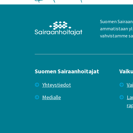
Suomen Sairaanh
ammatistaan yl
vahvistamme sai
Suomen Sairaanhoitajat
Vaik
Yhteystiedot
Va
Medialle
La
ra