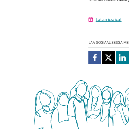
Lataa ics/ical
JAA SOSIAALISESSA ME
Jaa Facebookissa
Jaa X:ssä
Jaa