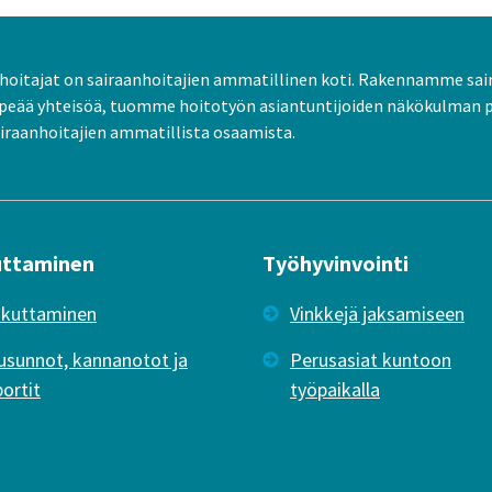
oitajat on sairaanhoitajien ammatillinen koti. Rakennamme sai
peää yhteisöä, tuomme hoitotyön asiantuntijoiden näkökulman 
raanhoitajien ammatillista osaamista.
uttaminen
Työhyvinvointi
ikuttaminen
Vinkkejä jaksamiseen
usunnot, kannanotot ja
Perusasiat kuntoon
portit
työpaikalla