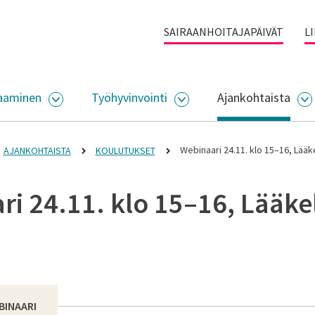
SAIRAANHOITAJAPÄIVÄT
L
aaminen
Työhyvinvointi
Ajankohtaista
ALIKKO
AVAA ALASIVUJEN VALIKKO
AVAA ALASIVUJEN VALI
A
Webinaari 24.11. klo 15–16, Lääk
AJANKOHTAISTA
KOULUTUKSET
ri 24.11. klo 15–16, Lääke
BINAARI