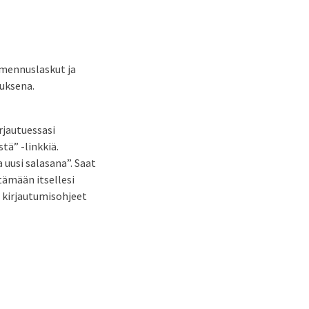
imennuslaskut ja
uksena.
irjautuessasi
tä” -linkkiä.
 uusi salasana”. Saat
tämään itsellesi
t kirjautumisohjeet