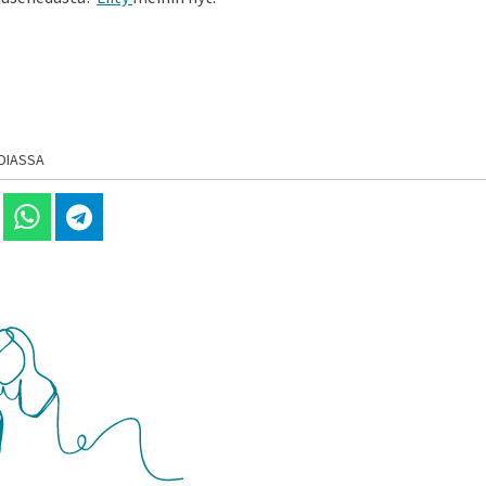
DIASSA
 Linkedinissä
Jaa Whatsappissa
Jaa Telegramissa