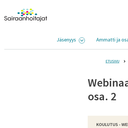
Siirry sisältöön
Etusivulle
Jäsenyys
Ammatti ja os
AVAA ALASIVUJEN V
ETUSIVU
Webinaa
osa. 2
KOULUTUS - WE