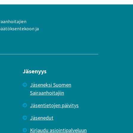
raanhoitajien
päätöksentekoon ja
Jäsenyys
Jäseneksi Suomen
Sairaanhoitajiin
Jäsentietojen päivitys
Jäsenedut
Kirjaudu asiointipalveluun