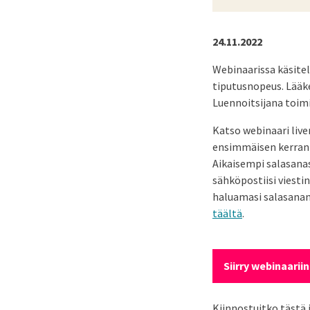
24.11.2022
Webinaarissa käsitel
tiputusnopeus. Lääk
Luennoitsijana toim
Katso webinaari live
ensimmäisen kerran p
Aikaisempi salasanas
sähköpostiisi viesti
haluamasi salasanan.
täältä
.
Siirry webinaariin
Kiinnostuitko tästä