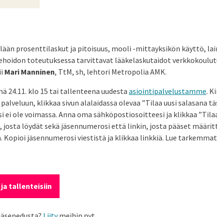
lään prosenttilaskut ja pitoisuus, mooli -mittayksikön käyttö, la
ehoidon toteutuksessa tarvittavat lääkelaskutaidot verkkokoulut
ii
Mari Manninen
, TtM, sh, lehtori Metropolia AMK.
nä 24.11. klo 15 tai tallenteena uudesta
asiointipalvelustamme
. K
alveluun, klikkaa sivun alalaidassa olevaa ”Tilaa uusi salasana täs
i ei ole voimassa. Anna oma sähköpostiosoitteesi ja klikkaa ”Tilaa
n, josta löydät sekä jäsennumerosi että linkin, josta pääset määrit
 Kopioi jäsennumerosi viestistä ja klikkaa linkkiä. Lue tarkemma
 ja tallenteisiin
 jäsenedusta?
Liity
meihin nyt.